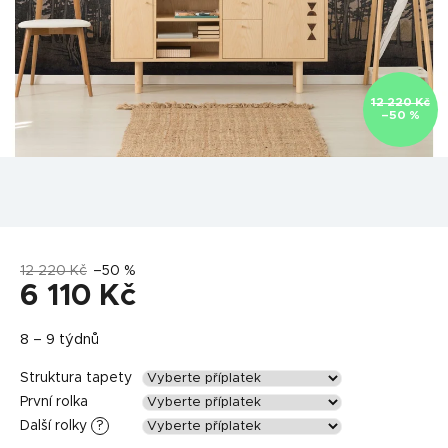
12 220 Kč
–50 %
12 220 Kč
–50 %
6 110 Kč
Měrná
8 – 9 týdnů
cena:
Struktura tapety
První rolka
Další rolky
?