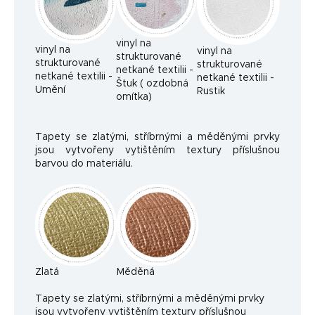
vinyl na
vinyl na
vinyl na
strukturované
strukturované
strukturované
netkané textilii -
netkané textilii -
netkané textilii -
Štuk ( ozdobná
Umění
Rustik
omítka)
Tapety se zlatými, stříbrnými a měděnými prvky
jsou vytvořeny vytištěním textury příslušnou
barvou do materiálu.
Zlatá
Měděná
Ta
pety se zlatými, stříbrnými a měděnými prvky
jsou vytvořeny vytištěním textury příslušnou