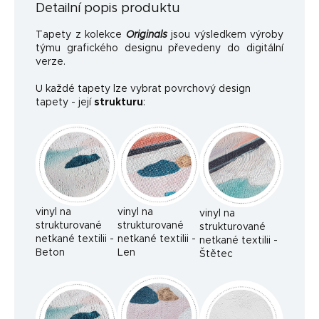
Detailní popis produktu
Tapety z kolekce
Originals
jsou výsledkem výroby
týmu grafického designu převedeny do digitální
verze.
U každé tapety lze vybrat povrchový design
tapety - její
strukturu
:
vinyl na
vinyl na
vinyl na
strukturované
strukturované
strukturované
netkané textilii -
netkané textilii -
netkané textilii -
Beton
Len
Štětec