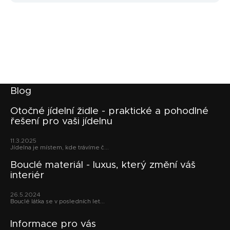
Z
Blog
á
p
Otočné jídelní židle - praktické a pohodlné
řešení pro vaši jídelnu
a
t
11.3.2025
í
Jídelna je místem, kde trávíme č...
Bouclé materiál - luxus, který změní váš
interiér
26.5.2024
Bouclé látka se v posledních let...
Informace pro vás