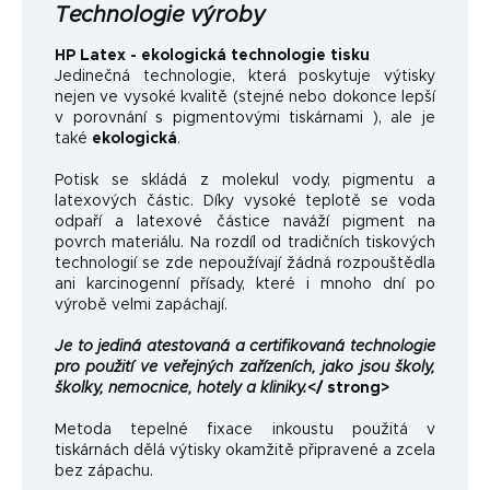
Technologie výroby
HP Latex - ekologická technologie tisku
Jedinečná technologie, která poskytuje výtisky
nejen ve vysoké kvalitě (stejné nebo dokonce lepší
v porovnání s pigmentovými tiskárnami ), ale je
také
ekologická
.
Potisk se skládá z molekul vody, pigmentu a
latexových částic. Díky vysoké teplotě se voda
odpaří a latexové částice naváží pigment na
povrch materiálu. Na rozdíl od tradičních tiskových
technologií se zde nepoužívají žádná rozpouštědla
ani karcinogenní přísady, které i mnoho dní po
výrobě velmi zapáchají.
Je to jediná atestovaná a certifikovaná technologie
pro použití ve veřejných zařízeních, jako jsou školy,
školky, nemocnice, hotely a kliniky.
</ strong>
Metoda tepelné fixace inkoustu použitá v
tiskárnách dělá výtisky okamžitě připravené a zcela
bez zápachu.