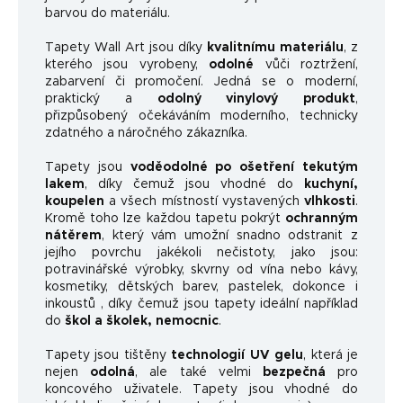
barvou do materiálu.
Tapety Wall Art jsou díky
kvalitnímu materiálu
, z
kterého jsou vyrobeny,
odolné
vůči roztržení,
zabarvení či promočení. Jedná se o moderní,
praktický a
odolný vinylový produkt
,
přizpůsobený očekáváním moderního, technicky
zdatného a náročného zákazníka.
Tapety jsou
voděodolné po ošetření tekutým
lakem
, díky čemuž jsou vhodné do
kuchyní,
koupelen
a všech místností vystavených
vlhkosti
.
Kromě toho lze každou tapetu pokrýt
ochranným
nátěrem
, který vám umožní snadno odstranit z
jejího povrchu jakékoli nečistoty, jako jsou:
potravinářské výrobky, skvrny od vína nebo kávy,
kosmetiky, dětských barev, pastelek, dokonce i
inkoustů , díky čemuž jsou tapety ideální například
do
škol a školek, nemocnic
.
Tapety jsou tištěny
technologií UV gelu
, která je
nejen
odolná
, ale také velmi
bezpečná
pro
koncového uživatele. Tapety jsou vhodné do