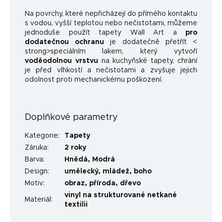
Na povrchy, které nepřicházejí do přímého kontaktu
s vodou, vyšší teplotou nebo nečistotami, můžeme
jednoduše použít tapety Wall Art a
pro
dodatečnou ochranu
je dodatečně přetřít <
strong>speciálním lakem, který vytvoří
voděodolnou vrstvu
na kuchyňské tapety, chrání
je před vlhkostí a nečistotami a zvyšuje jejich
odolnost proti mechanickému poškození.
Doplňkové parametry
Kategorie
:
Tapety
Záruka
:
2 roky
Barva
:
Hnědá
,
Modrá
Design
:
umělecký
,
mládež
,
boho
Motiv
:
obraz
,
příroda
,
dřevo
vinyl na strukturované netkané
Materiál
:
textilii