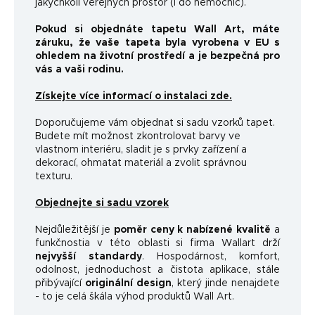
jakýchkoli veřejných prostor (i do nemocnic).
Pokud si objednáte tapetu Wall Art, máte
záruku, že vaše tapeta byla vyrobena v EU s
ohledem na životní prostředí a je bezpečná pro
vás a vaši rodinu.
Získejte více informací o instalaci zde.
Doporučujeme vám objednat si sadu vzorků tapet.
Budete mít možnost zkontrolovat barvy ve
vlastnom interiéru, sladit je s prvky zařízení a
dekorací, ohmatat materiál a zvolit správnou
texturu.
Objednejte si sadu vzorek
Nejdůležitější je
poměr ceny k nabízené kvalitě
a
funkčnosti
a v této oblasti si firma Wallart drží
nejvyšší standardy
.
Hospodárnost, komfort,
odolnost, jednoduchost a čistota aplikace, stále
přibývající
originální design
, který jinde nenajdete
- to je celá škála výhod produktů Wall Art.