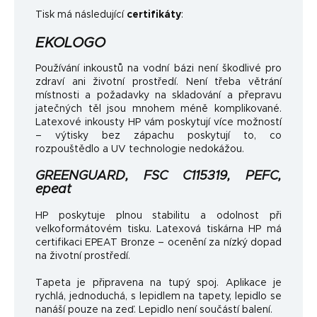
Tisk má následující
certifikáty
:
EKOLOGO
Používání inkoustů na vodní bázi není škodlivé pro
zdraví ani životní prostředí. Není třeba větrání
místnosti a požadavky na skladování a přepravu
jatečných těl jsou mnohem méně komplikované.
Latexové inkousty HP vám poskytují více možností
– výtisky bez zápachu poskytují to, co
rozpouštědlo a UV technologie nedokážou.
GREENGUARD, FSC C115319, PEFC,
epeat
HP poskytuje plnou stabilitu a odolnost při
velkoformátovém tisku. Latexová tiskárna HP má
certifikaci EPEAT Bronze – ocenění za nízký dopad
na životní prostředí.
Tapeta je připravena na tupý spoj. Aplikace je
rychlá, jednoduchá, s lepidlem na tapety, lepidlo se
nanáší pouze na zeď. Lepidlo není součástí balení.