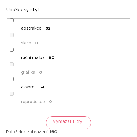
Umělecký styl
abstrakce
62
skica
0
ruční malba
90
grafika
0
akvarel
54
reprodukce
0
Vymazat filtry
Položek k zobrazení:
160