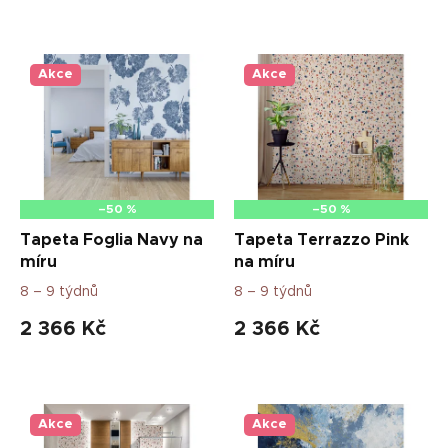
V
ý
p
Akce
Akce
i
s
p
r
o
d
–50 %
–50 %
u
Tapeta Foglia Navy na
Tapeta Terrazzo Pink
k
míru
na míru
t
8 – 9 týdnů
8 – 9 týdnů
ů
2 366 Kč
2 366 Kč
Akce
Akce