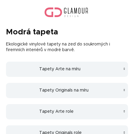
Přejít
Náku
na
koší
obsah
Modrá tapeta
Ekologické vinylové tapety na zeď do soukromých i
firemních interiérů v modré barvě.
Tapety Arte na míru
Tapety Originals na míru
Tapety Arte role
Tapety Originals role