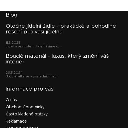
r
v
k
Z
Blog
y
á
v
p
Otočné jídelní židle - praktické a pohodlné
ý
řešení pro vaši jídelnu
a
p
t
i
11.3.2025
s
í
Jídelna je místem, kde trávíme č...
u
Bouclé materiál - luxus, který změní váš
interiér
26.5.2024
Bouclé látka se v posledních let...
Informace pro vás
O nás
Obchodní podmínky
Často kladené otázky
Reklamace