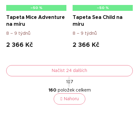
–50 %
–50 %
Tapeta Mice Adventure
Tapeta Sea Child na
na míru
míru
8 – 9 týdnů
8 – 9 týdnů
2 366 Kč
2 366 Kč
Načíst 24 dalších
S
1
7
t
O
r
160
položek celkem
v
á
l
Nahoru
n
á
k
o
d
v
a
á
c
n
í
í
p