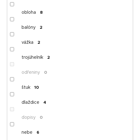
obloha
8
balóny
2
vážka
2
trojúhelník
2
odřeniny
0
štuk
10
dlaždice
4
dopisy
0
nebe
6