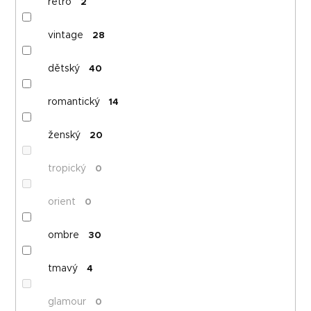
retro
2
vintage
28
dětský
40
romantický
14
ženský
20
tropický
0
orient
0
ombre
30
tmavý
4
glamour
0