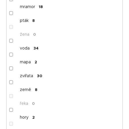
mramor
18
pták
8
žena
0
voda
34
mapa
2
zvířata
30
země
8
řeka
0
hory
2