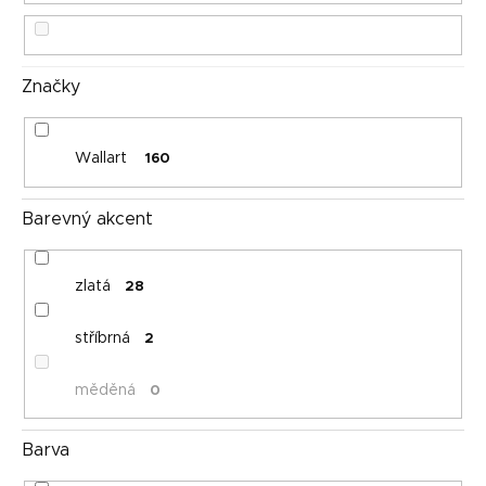
t
ů
Značky
Wallart
160
Barevný akcent
zlatá
28
stříbrná
2
měděná
0
Barva