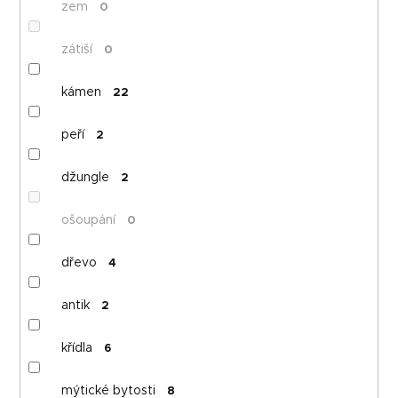
zem
0
zátiší
0
kámen
22
peří
2
džungle
2
ošoupání
0
dřevo
4
antik
2
křídla
6
mýtické bytosti
8