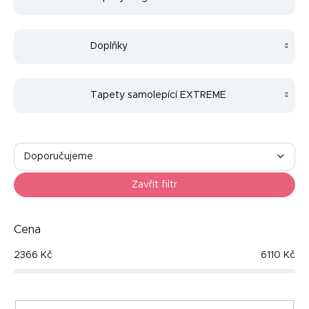
Doplňky
Tapety samolepící EXTREME
Ř
a
Doporučujeme
z
Nejlevnější
e
Zavřít filtr
n
Nejdražší
í
p
Cena
Nejprodávanější
r
2366
Kč
6110
Kč
o
Abecedně
d
u
k