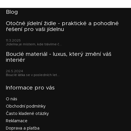
Z
Blog
á
p
Otočné jídelní židle - praktické a pohodlné
řešení pro vaši jídelnu
a
t
11.3.2025
í
Jídelna je místem, kde trávíme č...
Bouclé materiál - luxus, který změní váš
interiér
26.5.2024
Bouclé látka se v posledních let...
Informace pro vás
O nás
Obchodní podmínky
Často kladené otázky
Reklamace
Doprava a platba