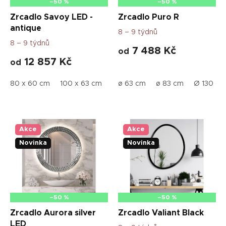
–50 %
–50 %
y
Zrcadlo Savoy LED -
Zrcadlo Puro R
,
antique
s
8 – 9 týdnů
8 – 9 týdnů
t
7 488 Kč
od
o
12 857 Kč
od
l
80 x 60 cm
100 x 63 cm
120 x 65 cm
ø 63 cm
ø 83 cm
53 x 63 cm
Ø 130 cm
50 
k
y
a
Akce
Akce
ž
Novinka
Novinka
i
d
l
e
–50 %
–50 %
m
Zrcadlo Aurora silver
Zrcadlo Valiant Black
i
LED