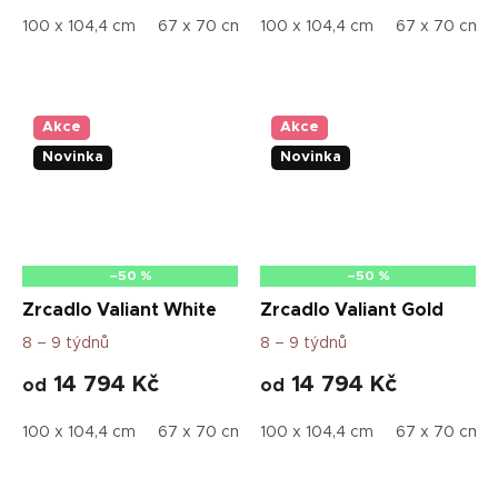
100 x 104,4 cm
67 x 70 cm
100 x 104,4 cm
80 x 83,5 cm
67 x 70 cm
Akce
Akce
Novinka
Novinka
–50 %
–50 %
Zrcadlo Valiant White
Zrcadlo Valiant Gold
8 – 9 týdnů
8 – 9 týdnů
14 794 Kč
14 794 Kč
od
od
100 x 104,4 cm
67 x 70 cm
100 x 104,4 cm
80 x 83,5 cm
67 x 70 cm