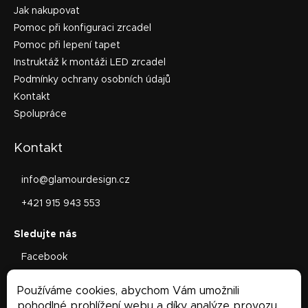
Jak nakupovat
Pomoc při konfiguraci zrcadel
Pomoc při lepení tapet
Instruktáž k montáži LED zrcadel
Podmínky ochrany osobních údajů
Kontakt
Spolupráce
Kontakt
info
@
glamourdesign.cz
+421 915 943 553
Facebook
glamourdesign.sk
Používáme cookies, abychom Vám umožnili
Facebook
pohodlné prohlížení webu a díky analýze provozu