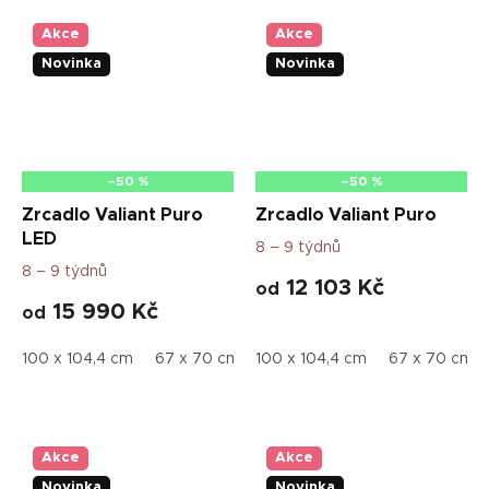
Akce
Akce
Novinka
Novinka
–50 %
–50 %
Zrcadlo Valiant Puro
Zrcadlo Valiant Puro
LED
8 – 9 týdnů
8 – 9 týdnů
12 103 Kč
od
15 990 Kč
od
100 x 104,4 cm
67 x 70 cm
100 x 104,4 cm
80 x 83,5 cm
67 x 70 cm
Akce
Akce
Novinka
Novinka