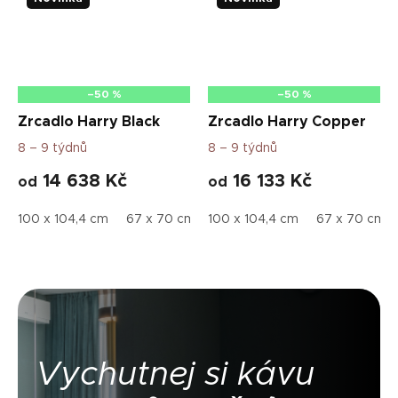
–50 %
–50 %
Zrcadlo Harry Black
Zrcadlo Harry Copper
8 – 9 týdnů
8 – 9 týdnů
14 638 Kč
16 133 Kč
od
od
100 x 104,4 cm
67 x 70 cm
100 x 104,4 cm
80 x 83,5 cm
67 x 70 cm
Vychutnej si kávu