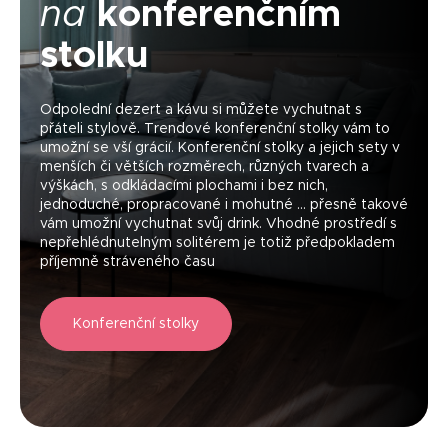
na
konferenčním
stolku
Odpolední dezert a kávu si můžete vychutnat s
přáteli stylově. Trendové konferenční stolky vám to
umožní se vší grácií. Konferenční stolky a jejich sety v
menších či větších rozměrech, různých tvarech a
výškách, s odkládacími plochami i bez nich,
jednoduché, propracované i mohutné ... přesně takové
vám umožní vychutnat svůj drink. Vhodné prostředí s
nepřehlédnutelným solitérem je totiž předpokladem
příjemně stráveného času
Konferenční stolky