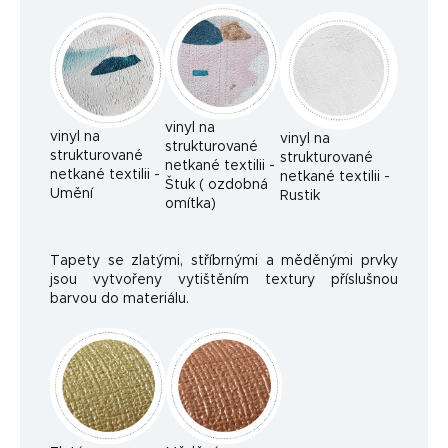
vinyl na
vinyl na
vinyl na
strukturované
strukturované
strukturované
netkané textilii -
netkané textilii -
netkané textilii -
Štuk ( ozdobná
Umění
Rustik
omítka)
Tapety se zlatými, stříbrnými a měděnými prvky
jsou vytvořeny vytištěním textury příslušnou
barvou do materiálu.