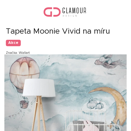
Přejít
Náku
na
koší
obsah
Tapeta Moonie Vivid na míru
Akce
Značka:
Wallart