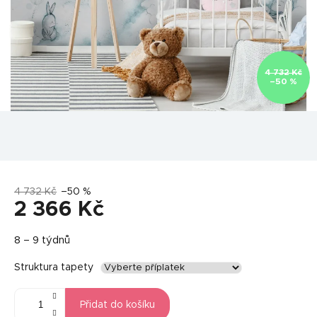
4 732 Kč
–50 %
4 732 Kč
–50 %
2 366 Kč
Měrná
8 – 9 týdnů
cena:
Struktura tapety
Přidat do košíku