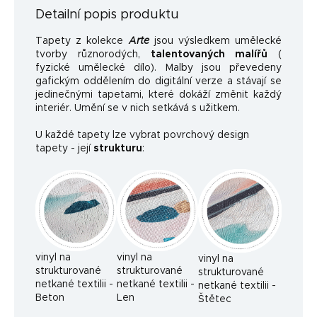
Detailní popis produktu
Tapety z kolekce
Arte
jsou výsledkem umělecké
tvorby různorodých,
talentovaných malířů
(
fyzické umělecké dílo). Malby jsou převedeny
gafickým oddělením do digitální verze a stávají se
jedinečnými tapetami, které dokáží změnit každý
interiér. Umění se v nich setkává s užitkem.
U každé tapety lze vybrat povrchový design
tapety - její
strukturu
:
vinyl na
vinyl na
vinyl na
strukturované
strukturované
strukturované
netkané textilii -
netkané textilii -
netkané textilii -
Beton
Len
Štětec