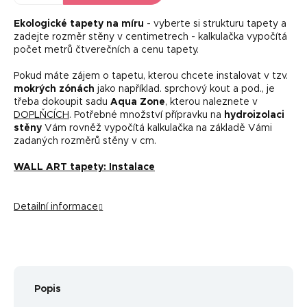
Ekologické tapety na míru
- vyberte si strukturu tapety a
zadejte rozměr stěny v centimetrech - kalkulačka vypočítá
počet metrů čtverečních a cenu tapety.
Pokud máte zájem o tapetu, kterou chcete instalovat v tzv.
mokrých zónách
jako například. sprchový kout a pod., je
třeba dokoupit sadu
Aqua Zone
, kterou naleznete v
DOPLŇCÍCH
. Potřebné množství přípravku na
hydroizolaci
stěny
Vám rovněž vypočítá kalkulačka na základě Vámi
zadaných rozměrů stěny v cm.
WALL ART tapety: Instalace
Detailní informace
Popis