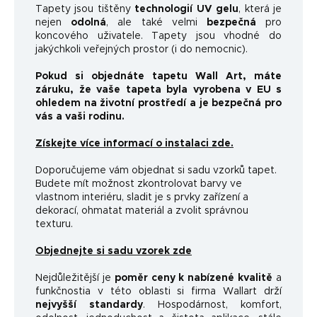
Tapety jsou tištěny
technologií UV gelu
, která je
nejen
odolná
, ale také velmi
bezpečná
pro
koncového uživatele. Tapety jsou vhodné do
jakýchkoli veřejných prostor (i do nemocnic).
Pokud si objednáte tapetu Wall Art, máte
záruku, že vaše tapeta byla vyrobena v EU s
ohledem na životní prostředí a je bezpečná pro
vás a vaši rodinu.
Získejte více informací o instalaci zde.
Doporučujeme vám objednat si sadu vzorků tapet.
Budete mít možnost zkontrolovat barvy ve
vlastnom interiéru, sladit je s prvky zařízení a
dekorací, ohmatat materiál a zvolit správnou
texturu.
Objednejte si sadu vzorek zde
Nejdůležitější je
poměr ceny k nabízené kvalitě
a
funkčnosti
a v této oblasti si firma Wallart drží
nejvyšší standardy
.
Hospodárnost, komfort,