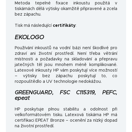
Metoda tepelné fixace inkoustu použitá v
tiskárnách dělá výtisky okamžitě připravené a zcela
bez zápachu.
Tisk má následující
certifikáty
:
EKOLOGO
Používání inkoustů na vodní bázi není škodlivé pro
zdraví ani životní prostředí. Není třeba větrání
místnosti a požadavky na skladování a přepravu
jatečných těl jsou mnohem méně komplikované.
Latexové inkousty HP vám poskytují více možností
– výtisky bez zápachu poskytují to, co
rozpouštědlo a UV technologie nedokážou.
GREENGUARD, FSC C115319, PEFC,
epeat
HP poskytuje plnou stabilitu a odolnost při
velkoformátovém tisku. Latexová tiskárna HP má
certifikaci EPEAT Bronze – ocenění za nízký dopad
na životní prostředí.