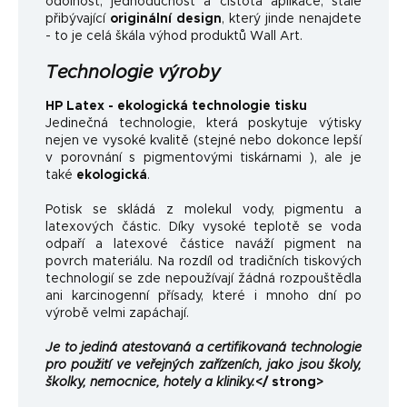
odolnost, jednoduchost a čistota aplikace, stále
přibývající
originální design
, který jinde nenajdete
- to je celá škála výhod produktů Wall Art.
Technologie výroby
HP Latex - ekologická technologie tisku
Jedinečná technologie, která poskytuje výtisky
nejen ve vysoké kvalitě (stejné nebo dokonce lepší
v porovnání s pigmentovými tiskárnami ), ale je
také
ekologická
.
Potisk se skládá z molekul vody, pigmentu a
latexových částic. Díky vysoké teplotě se voda
odpaří a latexové částice naváží pigment na
povrch materiálu. Na rozdíl od tradičních tiskových
technologií se zde nepoužívají žádná rozpouštědla
ani karcinogenní přísady, které i mnoho dní po
výrobě velmi zapáchají.
Je to jediná atestovaná a certifikovaná technologie
pro použití ve veřejných zařízeních, jako jsou školy,
školky, nemocnice, hotely a kliniky.
</ strong>