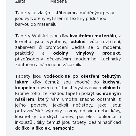
Zlatá
Měděná
Ta
pety se zlatými, stříbrnými a měděnými prvky
jsou vytvořeny vytištěním textury příslušnou
barvou do materiálu.
Tapety Wall Art jsou díky
kvalitnímu materiálu
, z
kterého jsou vyrobeny,
odolné
vůči roztržení,
zabarvení či promočení. Jedná se o moderní,
praktický a
odolný vinylový produkt
,
přizpůsobený očekáváním moderního, technicky
zdatného a náročného zákazníka.
Tapety jsou
voděodolné po ošetření tekutým
lakem
, díky čemuž jsou vhodné do
kuchyní,
koupelen
a všech místností vystavených
vlhkosti
.
Kromě toho lze každou tapetu pokrýt
ochranným
nátěrem
, který vám umožní snadno odstranit z
jejího povrchu jakékoli nečistoty, jako jsou:
potravinářské výrobky, skvrny od vína nebo kávy,
kosmetiky, dětských barev, pastelek, dokonce i
inkoustů , díky čemuž jsou tapety ideální například
do
škol a školek, nemocnic
.