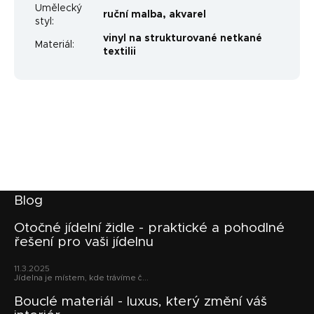
Umělecký
ruční malba
,
akvarel
styl
:
vinyl na strukturované netkané
Materiál
:
textilii
Z
Blog
á
p
Otočné jídelní židle - praktické a pohodlné
řešení pro vaši jídelnu
a
t
11.3.2025
í
Jídelna je místem, kde trávíme č...
Bouclé materiál - luxus, který změní váš