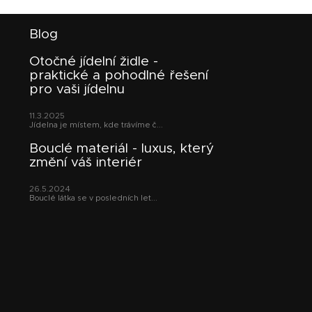
Z
Blog
á
p
Otočné jídelní židle -
a
praktické a pohodlné řešení
t
pro vaši jídelnu
í
11.3.2025
Jídelna je místem, kde trávíme č...
Bouclé materiál - luxus, který
změní váš interiér
26.5.2024
Bouclé látka se v posledních let...