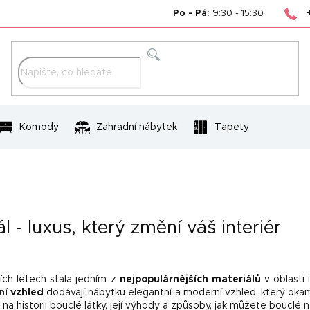
Po - Pá:
9:30 - 15:30
Hledat
Komody
Zahradní nábytek
Tapety
l - luxus, který změní váš interiér
ích letech stala jedním z
nejpopulárnějších materiálů
v oblasti 
ní vzhled
dodávají nábytku elegantní a moderní vzhled, který oka
a historii bouclé látky, její výhody a způsoby, jak můžete bouclé 