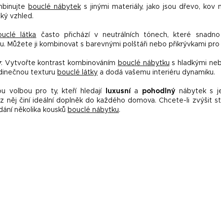
mbinujte
bouclé nábytek
s jinými materiály, jako jsou dřevo, kov 
ký vzhled.
ouclé látka
často přichází v neutrálních tónech, které snadn
 Můžete ji kombinovat s barevnými polštáři nebo přikrývkami pro v
y
: Vytvořte kontrast kombinováním
bouclé nábytku
s hladkými neb
edinečnou texturu
bouclé látky
a dodá vašemu interiéru dynamiku.
u volbou pro ty, kteří hledají
luxusní
a
pohodlný
nábytek s je
z něj činí ideální doplněk do každého domova. Chcete-li zvýšit s
řidání několika kousků
bouclé nábytku
.