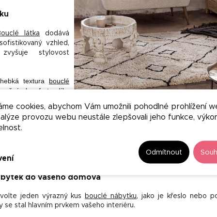
ku
Bouclé látka
dodává
ofistikovaný vzhled,
zvyšuje stylovost
hebká textura
bouclé
mečný komfort, díky
řesla, pohovky a pufy.
áme cookies, abychom Vám umožnili pohodlné prohlížení w
nalýze provozu webu neustále zlepšovali jeho funkce, výko
tka
je pevná a odolná vůči opotřebení, což z ní činí vynikající materiál p
elnost.
í.
lé nábytek
se hodí do různých stylů interiérů, od moderních až po kla
Odmítnout
Souh
s jinými materiály a barvami.
vení
nábytek do vašeho domova
Zvolte jeden výrazný kus
bouclé nábytku
, jako je křeslo nebo p
y se stal hlavním prvkem vašeho interiéru.