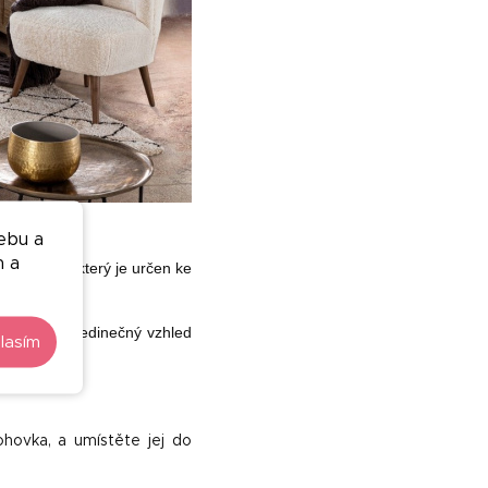
ebu a
n a
ro nábytek, který je určen ke
sické. Jeho jedinečný vzhled
lasím
ohovka, a umístěte jej do