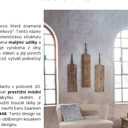
lovo, které znamená
inkový". Tento název
teristickou strukturu
řena
malými uzlíky
a
e vyrobena z vlny,
 vláken a její povrch
což vytváří jedinečný
laritu v polovině 20.
žívat
prestižní módní
nábytku. Jedním z
užití bouclé látky je
 navrhl Eero Saarinen
948
. Tento design se
je oblíbeným kouskem
 designu.