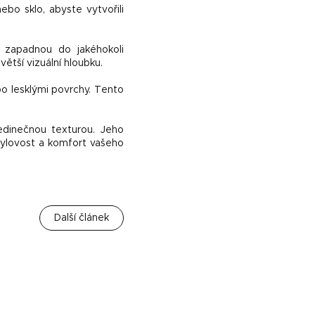
nebo sklo, abyste vytvořili
o zapadnou do jakéhokoli
ětší vizuální hloubku.
o lesklými povrchy. Tento
dinečnou texturou. Jeho
tylovost a komfort vašeho
Další článek