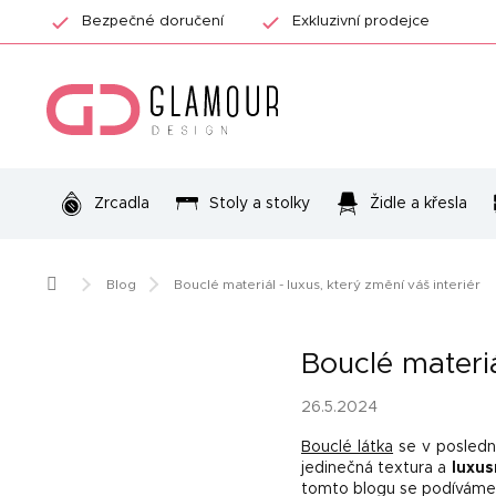
Přejít
Bezpečné doručení
Exkluzivní prodejce
na
obsah
Zrcadla
Stoly a stolky
Židle a křesla
Domů
Blog
Bouclé materiál - luxus, který změní váš interiér
Bouclé materiá
26.5.2024
Bouclé látka
se v posledn
jedinečná textura a
luxus
tomto blogu se podíváme n