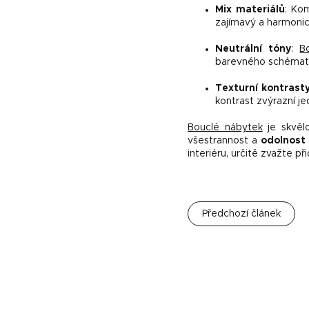
Mix materiálů
: Ko
zajímavý a harmonic
Neutrální tóny
:
B
barevného schématu.
Texturní kontrast
kontrast zvýrazní j
Bouclé nábytek
je skvělo
všestrannost a
odolnost
interiéru, určitě zvažte p
Předchozí článek