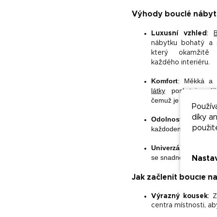
Výhody bouclé nábyt
Luxusní vzhled
:
nábytku bohatý a s
který okamžitě 
každého interiéru.
Komfort
: Měkká a 
látky
poskytuje výji
čemuž je ideální na k
Použív
díky a
Odolnost
:
Bouclá lá
použit
každodennímu použit
Univerzálnost
:
Bouc
se snadno kombinuje 
Nasta
Jak začlenit bouclé 
Výrazný kousek
: 
centra místnosti, ab