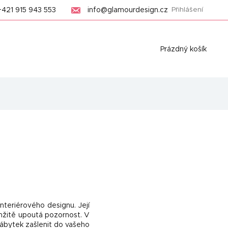
+421 915 943 553
info@glamourdesign.cz
Přihlášení
Nákupní
Prázdný košík
košík
interiérového designu. Její
mžitě upoutá pozornost. V
nábytek zašlenit do vašeho