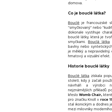
domova.
Co je bouclé látka?
Bouclé
je francouzské s
"smyčkovaný" nebo "kudrl
dokonale vystihuje charak
bouclé látky, která je tvo
smyčkami.
Bouclá látka
j
bavlny nebo syntetických
je měkký a nepravidelný, 
hmatový a vizuální efekt.
Historie bouclé látky
Bouclé látka
získala popu
století, kdy ji začali pou
návrháři a výrobci 
nejznámějších příkladů po
křeslo
Womb Chair,
které
pro značku Knoll v
roce 1
stal ikonickým a dodnes 
mezi milovníky moderního