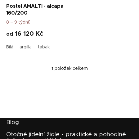
u
Postel AMALTI - alcapa
k
160/200
t
8 – 9 týdnů
ů
16 120 Kč
od
Bílá
argilla
tabak
1
položek celkem
O
v
l
á
d
a
c
í
p
Z
Blog
r
á
v
p
Otočné jídelní židle - praktické a pohodlné
k