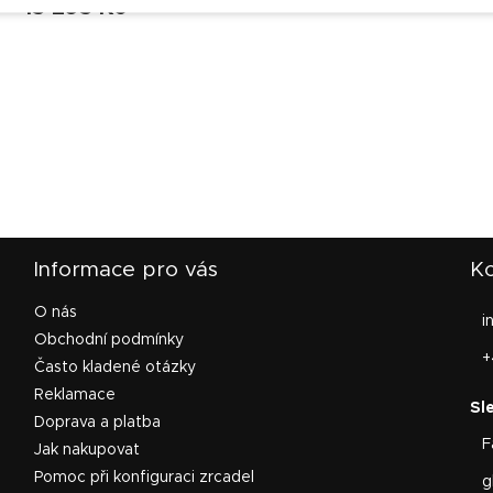
13 293 Kč
O
v
l
á
d
a
c
í
p
Informace pro vás
Ko
r
v
k
O nás
i
y
Obchodní podmínky
v
+
Často kladené otázky
ý
p
Reklamace
i
Doprava a platba
s
F
Jak nakupovat
u
Pomoc při konfiguraci zrcadel
g