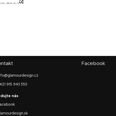
13 293 Kč
ntakt
Facebook
nfo
@
glamourdesign.cz
421 915 943 553
acebook
lamourdesign.sk