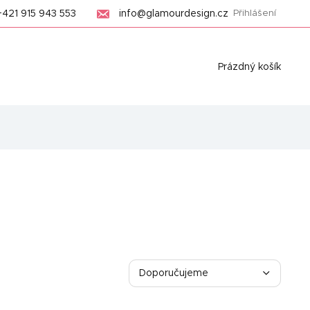
+421 915 943 553
info@glamourdesign.cz
Přihlášení
Nákupní
Prázdný košík
košík
Ř
a
Doporučujeme
z
Nejlevnější
e