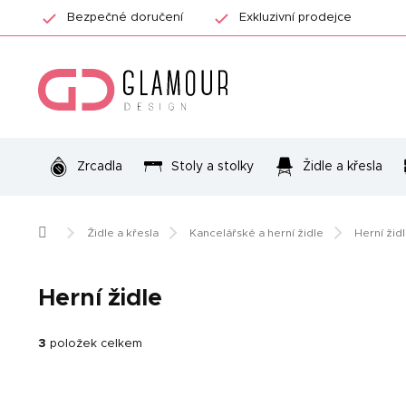
Přejít
Bezpečné doručení
Exkluzivní prodejce
na
obsah
Zrcadla
Stoly a stolky
Židle a křesla
Domů
Židle a křesla
Kancelářské a herní židle
Herní žid
Herní židle
3
položek celkem