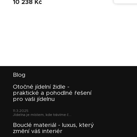
10 238 Kč
Z
Blog
á
p
Otočné jídelní židle -
a
praktické a pohodlné řešení
t
pro vaši jídelnu
í
11.3.2025
Jídelna je místem, kde trávíme č...
Bouclé materiál - luxus, který
změní váš interiér