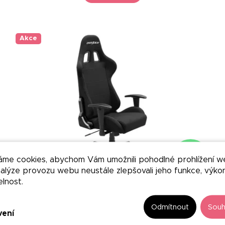
Akce
–50 %
áme cookies, abychom Vám umožnili pohodlné prohlížení w
nalýze provozu webu neustále zlepšovali jeho funkce, výko
elnost.
Kancelářská židle DX RACER 2
Odmítnout
Souh
8 – 9 týdnů
vení