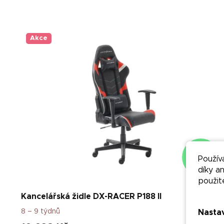
V
ý
p
Akce
i
s
p
r
o
d
u
k
t
ů
–50 %
Použív
díky a
použit
Kancelářská židle DX-RACER P188 II
8 – 9 týdnů
Nasta