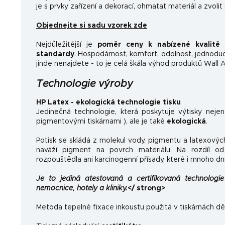
je s prvky zařízení a dekorací, ohmatat materiál a zvolit
Objednejte si sadu vzorek zde
Nejdůležitější je
poměr ceny k nabízené kvalitě
a
standardy
.
Hospodárnost, komfort, odolnost, jednoducho
jinde nenajdete - to je celá škála výhod produktů Wall A
Technologie výroby
HP Latex - ekologická technologie tisku
Jedinečná technologie, která poskytuje výtisky neje
pigmentovými tiskárnami ), ale je také
ekologická
.
Potisk se skládá z molekul vody, pigmentu a latexovýc
naváží pigment na povrch materiálu. Na rozdíl od 
rozpouštědla ani karcinogenní přísady, které i mnoho dn
Je to jediná atestovaná a certifikovaná technologie 
nemocnice, hotely a kliniky.
</ strong>
Metoda tepelné fixace inkoustu použitá v tiskárnách dě