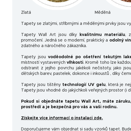
Zlatá
Měděná
Ta
pety se zlatými, stříbrnými a měděnými prvky jsou vy
Tapety Wall Art jsou díky
kvalitnímu materiálu
, 
promočení. Jedná se o moderní, praktický a
odolný vi
zdatného a náročného zákazníka.
Tapety jsou
voděodolné po ošetření tekutým la
místností vystavených
vlhkosti
. Kromě toho lze každo
odstranit z jejího povrchu jakékoli nečistoty, jako js
dětských barev, pastelek, dokonce i inkoustů , díky čem
Tapety jsou tištěny
technologií UV gelu
, která je n
Tapety jsou vhodné do jakýchkoli veřejných prostor (i 
Pokud si objednáte tapetu Wall Art, máte záruku
prostředí a je bezpečná pro vás a vaši rodinu.
Získejte více informací o instalaci zde.
Doporučujeme vám objednat si sadu vzorků tapet. Budet