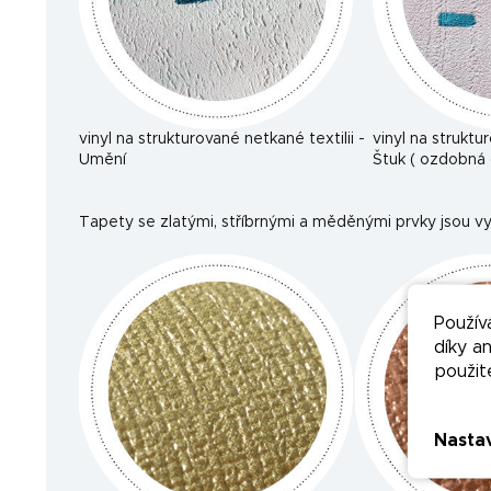
vinyl na strukturované netkané textilii -
vinyl na struktu
Umění
Štuk ( ozdobná 
Tapety se zlatými, stříbrnými a měděnými prvky jsou vy
Použív
díky a
použit
Nasta