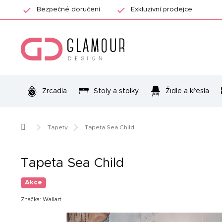
Přejít
Bezpečné doručení
Exkluzivní prodejce
na
obsah
Zrcadla
Stoly a stolky
Židle a křesla
Domů
Tapety
Tapeta Sea Child
Tapeta Sea Child
Akce
Značka:
Wallart