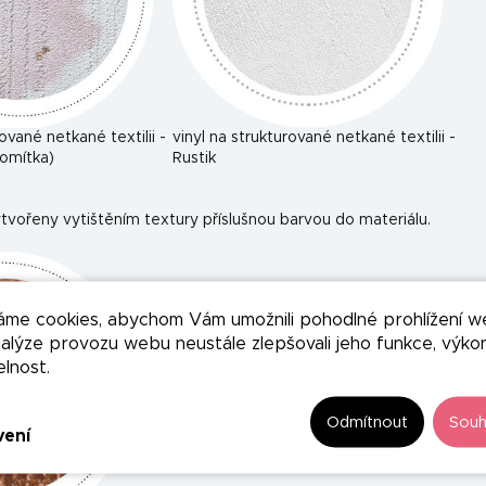
rované netkané textilii -
vinyl na strukturované netkané textilii -
omítka)
Rustik
tvořeny vytištěním textury příslušnou barvou do materiálu.
áme cookies, abychom Vám umožnili pohodlné prohlížení w
nalýze provozu webu neustále zlepšovali jeho funkce, výko
elnost.
Odmítnout
Souh
vení