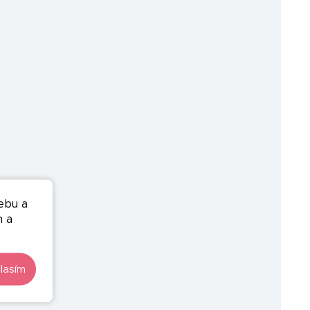
ebu a
n a
lasím