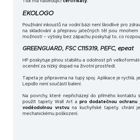
Tisk má následující
certifikáty
:
EKOLOGO
Používání inkoustů na vodní bázi není škodlivé pro zdrav
na skladování a přepravu jatečných těl jsou mnohem
možností – výtisky bez zápachu poskytují to, co rozpo
GREENGUARD, FSC C115319, PEFC, epeat
HP poskytuje plnou stabilitu a odolnost při velkoformá
ocenění za nízký dopad na životní prostředí.
Tapeta je připravena na tupý spoj. Aplikace je rychlá, 
Lepidlo není součástí balení.
Na povrchy, které nepřicházejí do přímého kontaktu
použít tapety Wall Art a
pro dodatečnou ochranu
j
voděodolnou vrstvu
na kuchyňské tapety, chrání je
mechanickému poškození.