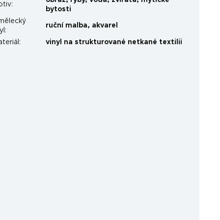
obraz
,
ryby
,
voda
,
zvířata
,
mýtické
otiv
:
bytosti
mělecký
ruční malba
,
akvarel
yl
:
teriál
:
vinyl na strukturované netkané textilii