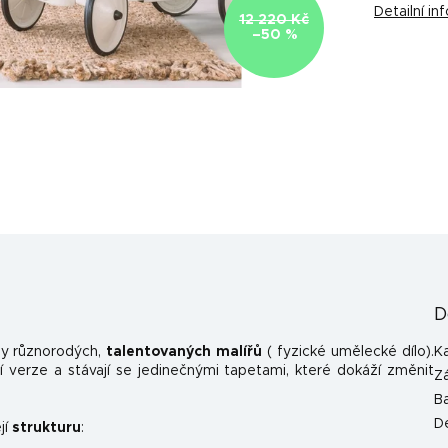
Detailní i
12 220 Kč
–50 %
D
y různorodých,
talentovaných malířů
( fyzické umělecké dílo).
K
 verze a stávají se jedinečnými tapetami, které dokáží změnit
Z
B
D
jí
strukturu
: