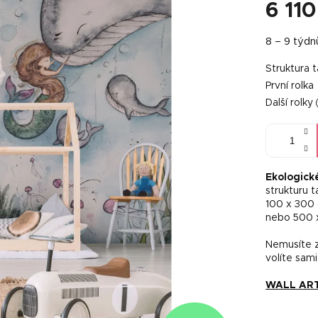
6 110
Měrná
8 – 9 týdn
cena:
Struktura 
První rolka
Další rolky
Ekologick
strukturu 
100 x 300
nebo 500 
Nemusíte za
volíte sami
WALL ART 