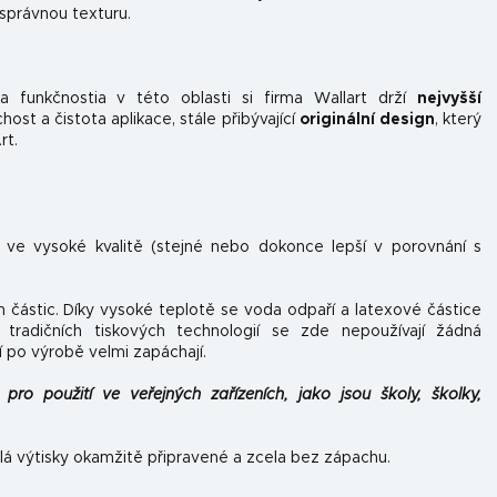
 správnou texturu.
 funkčnosti
a v této oblasti si firma Wallart drží
nejvyšší
st a čistota aplikace, stále přibývající
originální design
, který
rt.
n ve vysoké kvalitě (stejné nebo dokonce lepší v porovnání s
h částic. Díky vysoké teplotě se voda odpaří a latexové částice
tradičních tiskových technologií se zde nepoužívají žádná
í po výrobě velmi zapáchají.
pro použití ve veřejných zařízeních, jako jsou školy, školky,
lá výtisky okamžitě připravené a zcela bez zápachu.