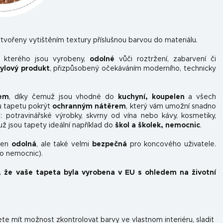
tvořeny vytištěním textury příslušnou barvou do materiálu.
z kterého jsou vyrobeny,
odolné
vůči roztržení, zabarvení či
nylový produkt
, přizpůsobený očekáváním moderního, technicky
kem
, díky čemuž jsou vhodné do
kuchyní, koupelen
a všech
u tapetu pokrýt
ochranným nátěrem
, který vám umožní snadno
ou: potravinářské výrobky, skvrny od vína nebo kávy, kosmetiky,
už jsou tapety ideální například do
škol a školek, nemocnic
.
ejen
odolná
, ale také velmi
bezpečná
pro koncového uživatele.
do nemocnic).
, že vaše tapeta byla vyrobena v EU s ohledem na životní
e mít možnost zkontrolovat barvy ve vlastnom interiéru, sladit