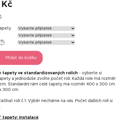
 Kč
ů
tapety
?
Přidat do košíku
é tapety ve standardizovaných rolích
- vyberte si
tapety a jednoduše zvolte počet rolí. Každá role má rozměr
 cm. Standardní rám celé tapety má rozměr 400 x 300 cm
x 300 cm.
čínat rolí č.1. Výběr necháme na vás. Počet dalších rolí si
.
tapety: Instalace