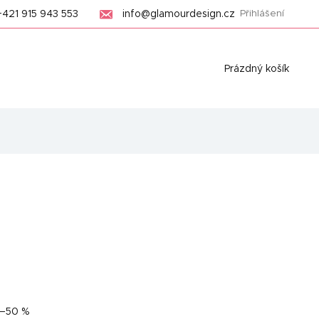
+421 915 943 553
info@glamourdesign.cz
Přihlášení
Nákupní
Prázdný košík
košík
–50 %