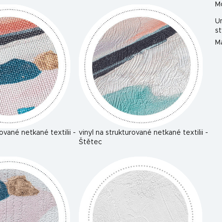
M
U
st
Ma
rované netkané textilii -
vinyl na strukturované netkané textilii -
Štětec