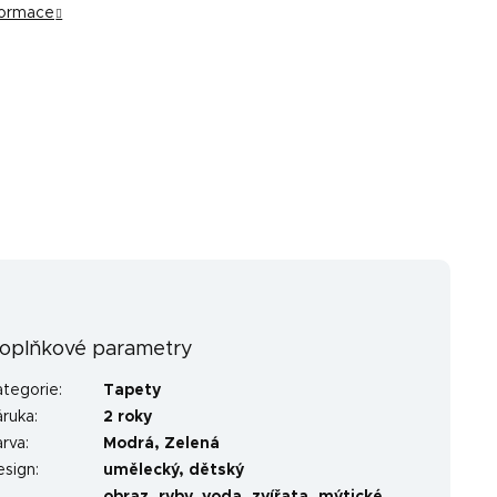
nformace
oplňkové parametry
ategorie
:
Tapety
áruka
:
2 roky
arva
:
Modrá
,
Zelená
esign
:
umělecký
,
dětský