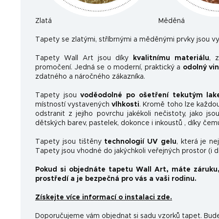
Zlatá
Měděná
Ta
pety se zlatými, stříbrnými a měděnými prvky jsou vy
Tapety Wall Art jsou díky
kvalitnímu materiálu
, 
promočení. Jedná se o moderní, praktický a
odolný vi
zdatného a náročného zákazníka.
Tapety jsou
voděodolné po ošetření tekutým la
místností vystavených
vlhkosti
. Kromě toho lze každo
odstranit z jejího povrchu jakékoli nečistoty, jako js
dětských barev, pastelek, dokonce i inkoustů , díky čem
Tapety jsou tištěny
technologií UV gelu
, která je n
Tapety jsou vhodné do jakýchkoli veřejných prostor (i 
Pokud si objednáte tapetu Wall Art, máte záruku
prostředí a je bezpečná pro vás a vaši rodinu.
Získejte více informací o instalaci zde.
Doporučujeme vám objednat si sadu vzorků tapet. Budet