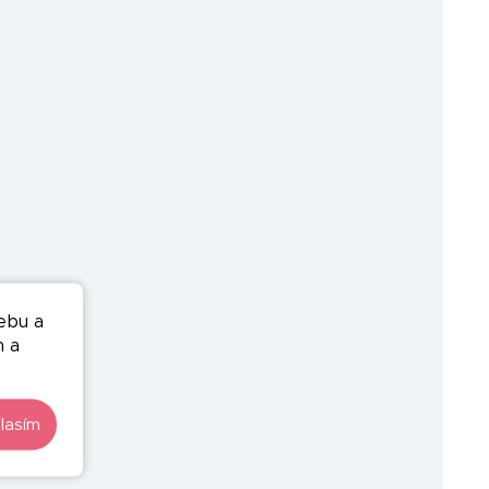
ebu a
n a
lasím