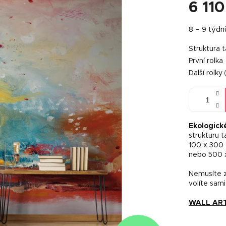
6 110
Měrná
8 – 9 týdn
cena:
Struktura 
První rolka
Další rolky
Ekologick
strukturu 
100 x 300
nebo 500 
Nemusíte za
volíte sami
WALL ART 