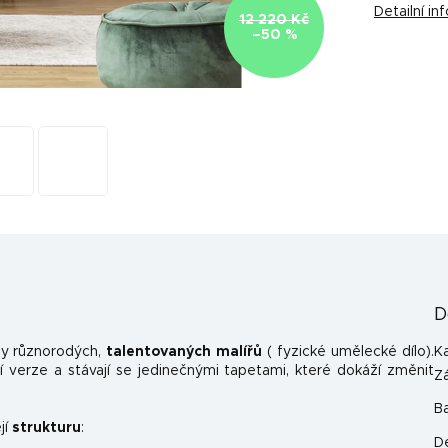
Detailní i
12 220 Kč
–50 %
D
y různorodých,
talentovaných malířů
( fyzické umělecké dílo).
K
 verze a stávají se jedinečnými tapetami, které dokáží změnit
Z
B
jí
strukturu
:
D