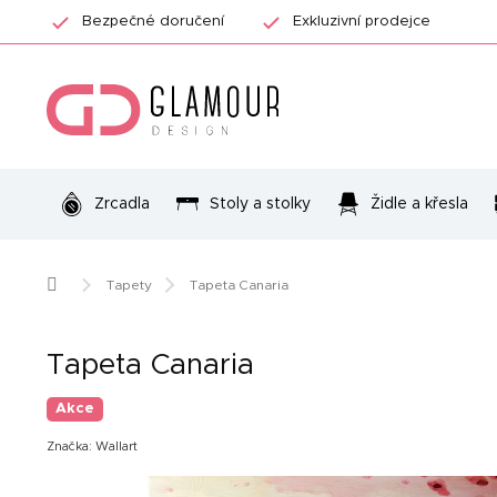
Přejít
Bezpečné doručení
Exkluzivní prodejce
na
obsah
Zrcadla
Stoly a stolky
Židle a křesla
Domů
Tapety
Tapeta Canaria
Tapeta Canaria
Akce
Značka:
Wallart