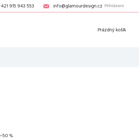
+421 915 943 553
info@glamourdesign.cz
Přihlášení
Nákupní
Prázdný košík
košík
–50 %