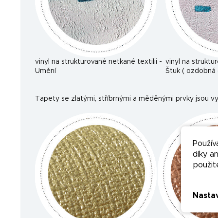
vinyl na strukturované netkané textilii -
vinyl na struktu
Umění
Štuk ( ozdobná 
Tapety se zlatými, stříbrnými a měděnými prvky jsou vy
Použív
díky a
použit
Nasta