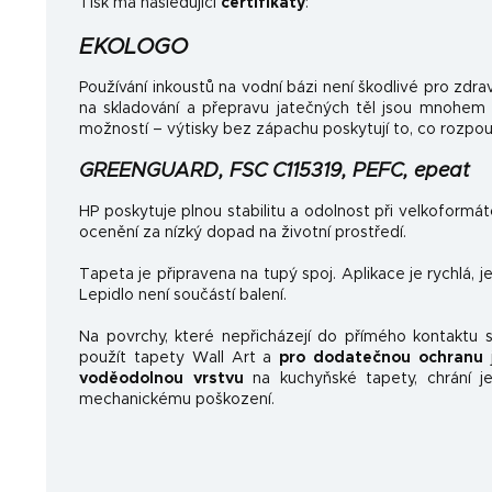
Tisk má následující
certifikáty
:
EKOLOGO
Používání inkoustů na vodní bázi není škodlivé pro zdrav
na skladování a přepravu jatečných těl jsou mnohem
možností – výtisky bez zápachu poskytují to, co rozpo
GREENGUARD, FSC C115319, PEFC, epeat
HP poskytuje plnou stabilitu a odolnost při velkoformá
ocenění za nízký dopad na životní prostředí.
Tapeta je připravena na tupý spoj. Aplikace je rychlá, 
Lepidlo není součástí balení.
Na povrchy, které nepřicházejí do přímého kontaktu
použít tapety Wall Art a
pro dodatečnou ochranu
j
voděodolnou vrstvu
na kuchyňské tapety, chrání je
mechanickému poškození.