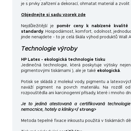
je s prvky zařízení a dekorací, ohmatat materiál a zvolit
Objednejte si sadu vzorek zde
Nejdůležitější je
poměr ceny k nabízené kvalitě
a
standardy
.
Hospodárnost, komfort, odolnost, jednoducho
jinde nenajdete - to je celá škála výhod produktů Wall A
Technologie výroby
HP Latex - ekologická technologie tisku
Jedinečná technologie, která poskytuje výtisky neje
pigmentovými tiskárnami ), ale je také
ekologická
.
Potisk se skládá z molekul vody, pigmentu a latexovýc
naváží pigment na povrch materiálu. Na rozdíl od 
rozpouštědla ani karcinogenní přísady, které i mnoho dn
Je to jediná atestovaná a certifikovaná technologie 
nemocnice, hotely a kliniky.
</ strong>
Metoda tepelné fixace inkoustu použitá v tiskárnách dě