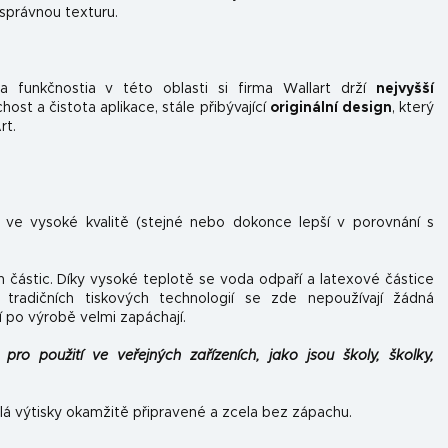
 správnou texturu.
 funkčnosti
a v této oblasti si firma Wallart drží
nejvyšší
st a čistota aplikace, stále přibývající
originální design
, který
rt.
n ve vysoké kvalitě (stejné nebo dokonce lepší v porovnání s
h částic. Díky vysoké teplotě se voda odpaří a latexové částice
tradičních tiskových technologií se zde nepoužívají žádná
í po výrobě velmi zapáchají.
pro použití ve veřejných zařízeních, jako jsou školy, školky,
lá výtisky okamžitě připravené a zcela bez zápachu.