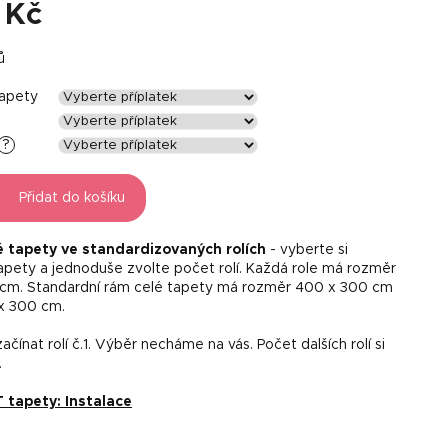
 Kč
ů
tapety
?
Přidat do košíku
é tapety ve standardizovaných rolích
- vyberte si
tapety a jednoduše zvolte počet rolí. Každá role má rozměr
 cm. Standardní rám celé tapety má rozměr 400 x 300 cm
x 300 cm.
čínat rolí č.1. Výběr necháme na vás. Počet dalších rolí si
.
tapety: Instalace