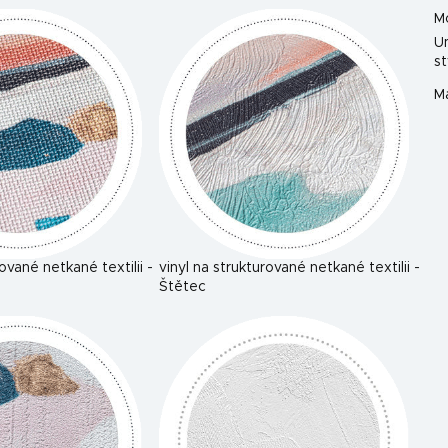
M
U
st
Ma
rované netkané textilii -
vinyl na strukturované netkané textilii -
Štětec