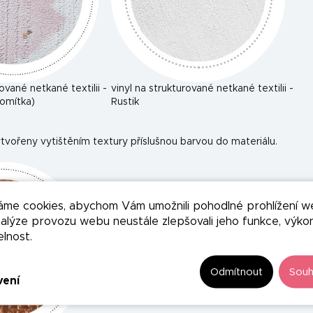
rované netkané textilii -
vinyl na strukturované netkané textilii -
omítka)
Rustik
tvořeny vytištěním textury příslušnou barvou do materiálu.
áme cookies, abychom Vám umožnili pohodlné prohlížení w
nalýze provozu webu neustále zlepšovali jeho funkce, výko
elnost.
Odmítnout
Souh
vení