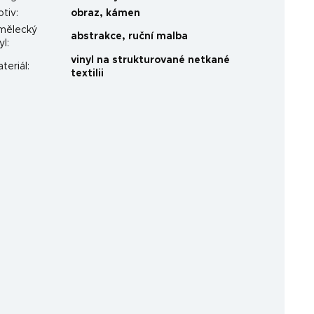
otiv
:
obraz
,
kámen
mělecký
abstrakce
,
ruční malba
yl
:
vinyl na strukturované netkané
teriál
:
textilii