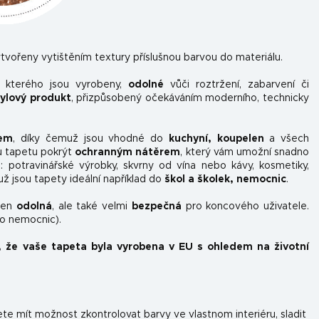
tvořeny vytištěním textury příslušnou barvou do materiálu.
z kterého jsou vyrobeny,
odolné
vůči roztržení, zabarvení či
nylový produkt
, přizpůsobený očekáváním moderního, technicky
kem
, díky čemuž jsou vhodné do
kuchyní, koupelen
a všech
u tapetu pokrýt
ochranným nátěrem
, který vám umožní snadno
ou: potravinářské výrobky, skvrny od vína nebo kávy, kosmetiky,
už jsou tapety ideální například do
škol a školek, nemocnic
.
ejen
odolná
, ale také velmi
bezpečná
pro koncového uživatele.
do nemocnic).
, že vaše tapeta byla vyrobena v EU s ohledem na životní
e mít možnost zkontrolovat barvy ve vlastnom interiéru, sladit