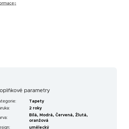
nformace
oplňkové parametry
ategorie
:
Tapety
áruka
:
2 roky
Bílá
,
Modrá
,
Červená
,
Žlutá
,
arva
:
oranžová
esign
:
umělecký