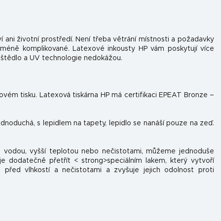
í ani životní prostředí. Není třeba větrání místnosti a požadavky
 méně komplikované. Latexové inkousty HP vám poskytují více
uštědlo a UV technologie nedokážou.
tovém tisku. Latexová tiskárna HP má certifikaci EPEAT Bronze –
jednoduchá, s lepidlem na tapety, lepidlo se nanáší pouze na zeď.
 s vodou, vyšší teplotou nebo nečistotami, můžeme jednoduše
e dodatečně přetřít < strong>speciálním lakem, který vytvoří
 před vlhkostí a nečistotami a zvyšuje jejich odolnost proti