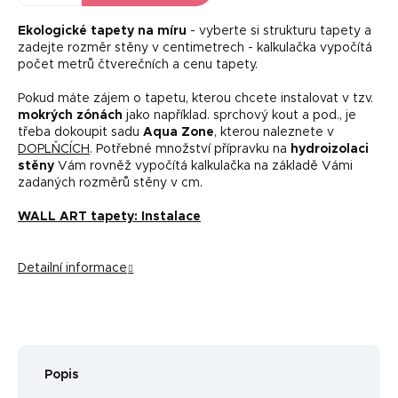
Ekologické tapety na míru
- vyberte si strukturu tapety a
zadejte rozměr stěny v centimetrech - kalkulačka vypočítá
počet metrů čtverečních a cenu tapety.
Pokud máte zájem o tapetu, kterou chcete instalovat v tzv.
mokrých zónách
jako například. sprchový kout a pod., je
třeba dokoupit sadu
Aqua Zone
, kterou naleznete v
DOPLŇCÍCH
. Potřebné množství přípravku na
hydroizolaci
stěny
Vám rovněž vypočítá kalkulačka na základě Vámi
zadaných rozměrů stěny v cm.
WALL ART tapety: Instalace
Detailní informace
Popis