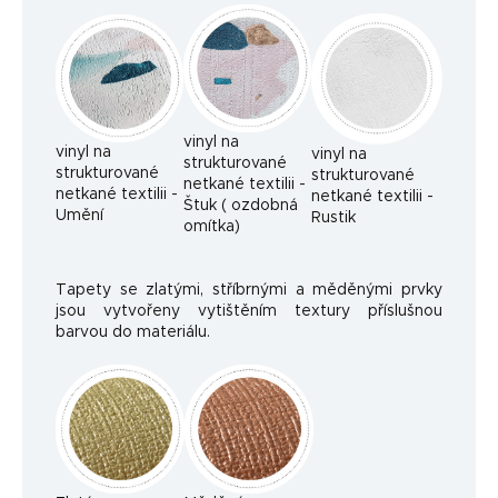
vinyl na
vinyl na
vinyl na
strukturované
strukturované
strukturované
netkané textilii -
netkané textilii -
netkané textilii -
Štuk ( ozdobná
Umění
Rustik
omítka)
Tapety se zlatými, stříbrnými a měděnými prvky
jsou vytvořeny vytištěním textury příslušnou
barvou do materiálu.