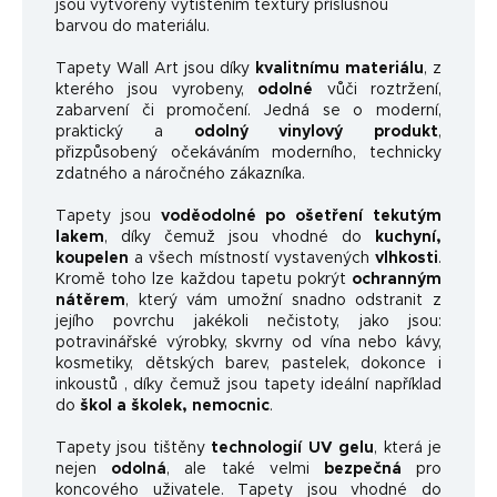
jsou vytvořeny vytištěním textury příslušnou
barvou do materiálu.
Tapety Wall Art jsou díky
kvalitnímu materiálu
, z
kterého jsou vyrobeny,
odolné
vůči roztržení,
zabarvení či promočení. Jedná se o moderní,
praktický a
odolný vinylový produkt
,
přizpůsobený očekáváním moderního, technicky
zdatného a náročného zákazníka.
Tapety jsou
voděodolné po ošetření tekutým
lakem
, díky čemuž jsou vhodné do
kuchyní,
koupelen
a všech místností vystavených
vlhkosti
.
Kromě toho lze každou tapetu pokrýt
ochranným
nátěrem
, který vám umožní snadno odstranit z
jejího povrchu jakékoli nečistoty, jako jsou:
potravinářské výrobky, skvrny od vína nebo kávy,
kosmetiky, dětských barev, pastelek, dokonce i
inkoustů , díky čemuž jsou tapety ideální například
do
škol a školek, nemocnic
.
Tapety jsou tištěny
technologií UV gelu
, která je
nejen
odolná
, ale také velmi
bezpečná
pro
koncového uživatele. Tapety jsou vhodné do