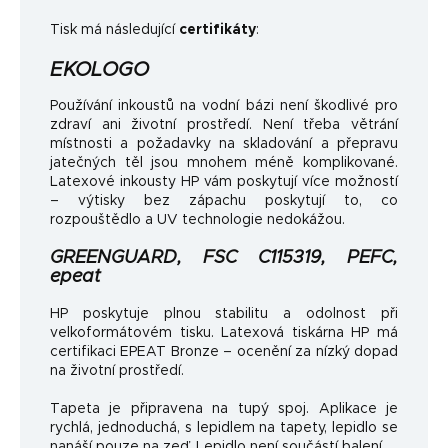
Tisk má následující
certifikáty
:
EKOLOGO
Používání inkoustů na vodní bázi není škodlivé pro
zdraví ani životní prostředí. Není třeba větrání
místnosti a požadavky na skladování a přepravu
jatečných těl jsou mnohem méně komplikované.
Latexové inkousty HP vám poskytují více možností
– výtisky bez zápachu poskytují to, co
rozpouštědlo a UV technologie nedokážou.
GREENGUARD, FSC C115319, PEFC,
epeat
HP poskytuje plnou stabilitu a odolnost při
velkoformátovém tisku. Latexová tiskárna HP má
certifikaci EPEAT Bronze – ocenění za nízký dopad
na životní prostředí.
Tapeta je připravena na tupý spoj. Aplikace je
rychlá, jednoduchá, s lepidlem na tapety, lepidlo se
nanáší pouze na zeď. Lepidlo není součástí balení.