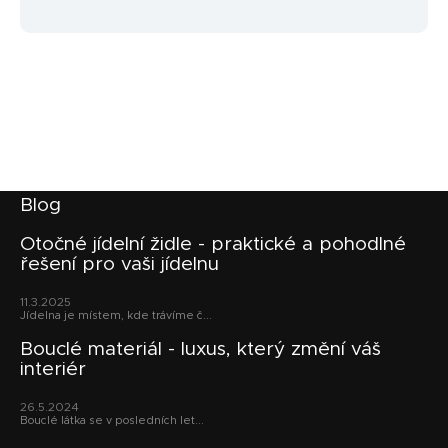
Z
Blog
á
p
Otočné jídelní židle - praktické a pohodlné
řešení pro vaši jídelnu
a
t
11.3.2025
í
Jídelna je místem, kde trávíme č...
Bouclé materiál - luxus, který změní váš
interiér
26.5.2024
Bouclé látka se v posledních let...