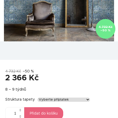
4 732 Kč
–50 %
4 732 Kč
–50 %
2 366 Kč
Měrná
8 – 9 týdnů
cena:
Struktura tapety
Přidat do košíku