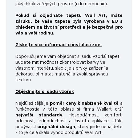
jakýchkoli veřejných prostor (i do nemocnic).
Pokud si objednáte tapetu Wall Art, máte
záruku, že vaše tapeta byla vyrobena v EU s
ohledem na životní prostředí a je bezpečná pro
vás a vaši rodinu.
Získejte více informací o instalaci zde.
Doporučujeme vám objednat si sadu vzorků tapet.
Budete mít možnost zkontrolovat barvy ve
vlastnom interiéru, sladit je s prvky zařízení a
dekorací, ohmatat materiál a zvolit správnou
texturu.
Objednejte si sadu vzorek
Nejdůležitější je
poměr ceny k nabízené kvalitě
a
funkčnosti
a v této oblasti si firma Wallart drží
nejvyšší standardy
.
Hospodárnost, komfort,
odolnost, jednoduchost a čistota aplikace, stále
přibývající
originální design
, který jinde nenajdete
- to je celá škála výhod produktů Wall Art.