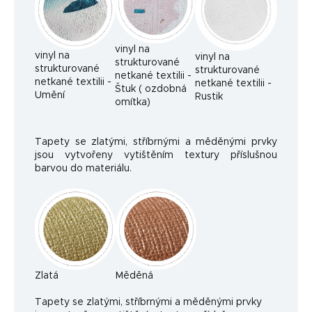
vinyl na
vinyl na
vinyl na
strukturované
strukturované
strukturované
netkané textilii -
netkané textilii -
netkané textilii -
Štuk ( ozdobná
Umění
Rustik
omítka)
Tapety se zlatými, stříbrnými a měděnými prvky
jsou vytvořeny vytištěním textury příslušnou
barvou do materiálu.
Zlatá
Měděná
Ta
pety se zlatými, stříbrnými a měděnými prvky