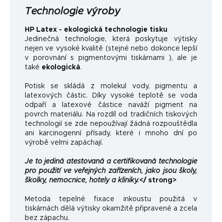
Technologie výroby
HP Latex - ekologická technologie tisku
Jedinečná technologie, která poskytuje výtisky
nejen ve vysoké kvalitě (stejné nebo dokonce lepší
v porovnání s pigmentovými tiskárnami ), ale je
také
ekologická
.
Potisk se skládá z molekul vody, pigmentu a
latexových částic. Díky vysoké teplotě se voda
odpaří a latexové částice naváží pigment na
povrch materiálu. Na rozdíl od tradičních tiskových
technologií se zde nepoužívají žádná rozpouštědla
ani karcinogenní přísady, které i mnoho dní po
výrobě velmi zapáchají.
Je to jediná atestovaná a certifikovaná technologie
pro použití ve veřejných zařízeních, jako jsou školy,
školky, nemocnice, hotely a kliniky.
</ strong>
Metoda tepelné fixace inkoustu použitá v
tiskárnách dělá výtisky okamžitě připravené a zcela
bez zápachu.