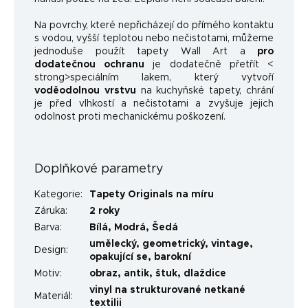
Na povrchy, které nepřicházejí do přímého kontaktu
s vodou, vyšší teplotou nebo nečistotami, můžeme
jednoduše použít tapety Wall Art a
pro
dodatečnou ochranu
je dodatečně přetřít <
strong>speciálním lakem, který vytvoří
voděodolnou vrstvu
na kuchyňské tapety, chrání
je před vlhkostí a nečistotami a zvyšuje jejich
odolnost proti mechanickému poškození.
Doplňkové parametry
Kategorie
:
Tapety Originals na míru
Záruka
:
2 roky
Barva
:
Bílá
,
Modrá
,
Šedá
umělecký
,
geometrický
,
vintage
,
Design
:
opakující se
,
barokní
Motiv
:
obraz
,
antik
,
štuk
,
dlaždice
vinyl na strukturované netkané
Materiál
:
textilii