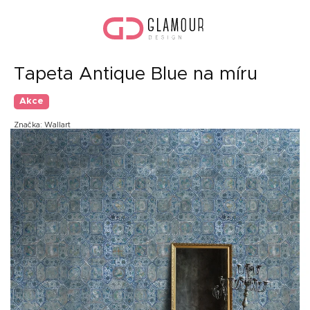
Přejít
Náku
na
koší
obsah
Tapeta Antique Blue na míru
Akce
Značka:
Wallart