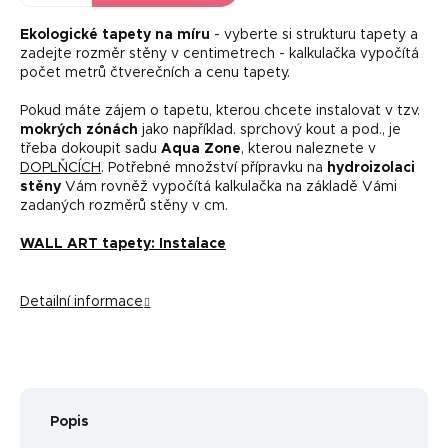
Ekologické tapety na míru
- vyberte si strukturu tapety a
zadejte rozměr stěny v centimetrech - kalkulačka vypočítá
počet metrů čtverečních a cenu tapety.
Pokud máte zájem o tapetu, kterou chcete instalovat v tzv.
mokrých zónách
jako například. sprchový kout a pod., je
třeba dokoupit sadu
Aqua Zone
, kterou naleznete v
DOPLŇCÍCH
. Potřebné množství přípravku na
hydroizolaci
stěny
Vám rovněž vypočítá kalkulačka na základě Vámi
zadaných rozměrů stěny v cm.
WALL ART tapety: Instalace
Detailní informace
Popis