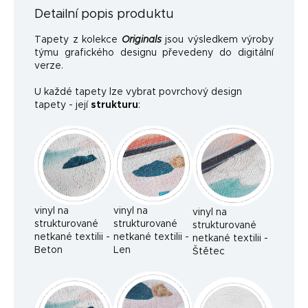
Detailní popis produktu
Tapety z kolekce
Originals
jsou výsledkem výroby
týmu grafického designu převedeny do digitální
verze.
U každé tapety lze vybrat povrchový design
tapety - její
strukturu
:
vinyl na
vinyl na
vinyl na
strukturované
strukturované
strukturované
netkané textilii -
netkané textilii -
netkané textilii -
Beton
Len
Štětec