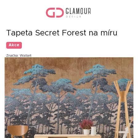
Přejít
Náku
na
koší
obsah
Tapeta Secret Forest na míru
Akce
Značka:
Wallart