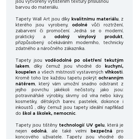
jsou vytvořeny vytištěním textury příslušnou
barvou do materiálu.
Tapety Wall Art jsou díky
kvalitnímu materiálu
, z
kterého jsou vyrobeny,
odolné
vůči roztržení,
zabarvení či promočení. Jedná se o moderní,
praktický a
odolný vinylový produkt
,
přizpůsobený očekáváním moderního, technicky
zdatného a náročného zákazníka.
Tapety jsou
voděodolné po ošetření tekutým
lakem
, díky čemuž jsou vhodné do
kuchyní,
koupelen
a všech místností vystavených
vlhkosti
.
Kromě toho lze každou tapetu pokrýt
ochranným
nátěrem
, který vám umožní snadno odstranit z
jejího povrchu jakékoli nečistoty, jako jsou:
potravinářské výrobky, skvrny od vína nebo kávy,
kosmetiky, dětských barev, pastelek, dokonce i
inkoustů , díky čemuž jsou tapety ideální například
do
škol a školek, nemocnic
.
Tapety jsou tištěny
technologií UV gelu
, která je
nejen
odolná
, ale také velmi
bezpečná
pro
koncového uživatele. Tapety jsou vhodné do