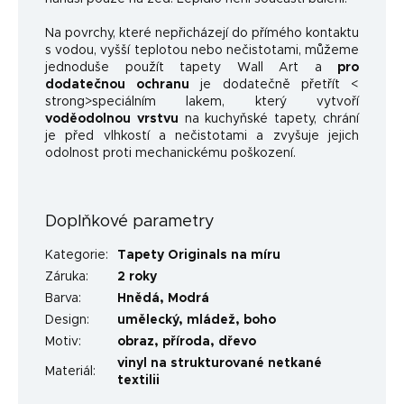
Na povrchy, které nepřicházejí do přímého kontaktu
s vodou, vyšší teplotou nebo nečistotami, můžeme
jednoduše použít tapety Wall Art a
pro
dodatečnou ochranu
je dodatečně přetřít <
strong>speciálním lakem, který vytvoří
voděodolnou vrstvu
na kuchyňské tapety, chrání
je před vlhkostí a nečistotami a zvyšuje jejich
odolnost proti mechanickému poškození.
Doplňkové parametry
Kategorie
:
Tapety Originals na míru
Záruka
:
2 roky
Barva
:
Hnědá
,
Modrá
Design
:
umělecký
,
mládež
,
boho
Motiv
:
obraz
,
příroda
,
dřevo
vinyl na strukturované netkané
Materiál
:
textilii