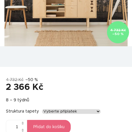
4 732 Kč
–50 %
4 732 Kč
–50 %
2 366 Kč
Měrná
8 – 9 týdnů
cena:
Struktura tapety
Přidat do košíku