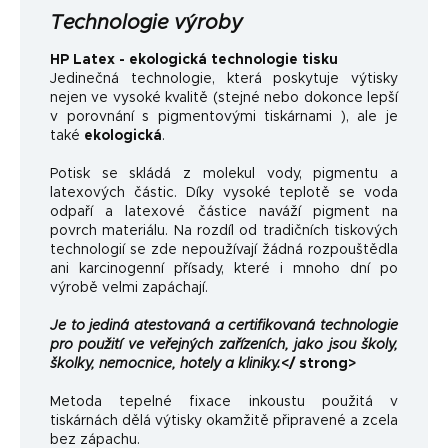
Technologie výroby
HP Latex - ekologická technologie tisku
Jedinečná technologie, která poskytuje výtisky
nejen ve vysoké kvalitě (stejné nebo dokonce lepší
v porovnání s pigmentovými tiskárnami ), ale je
také
ekologická
.
Potisk se skládá z molekul vody, pigmentu a
latexových částic. Díky vysoké teplotě se voda
odpaří a latexové částice naváží pigment na
povrch materiálu. Na rozdíl od tradičních tiskových
technologií se zde nepoužívají žádná rozpouštědla
ani karcinogenní přísady, které i mnoho dní po
výrobě velmi zapáchají.
Je to jediná atestovaná a certifikovaná technologie
pro použití ve veřejných zařízeních, jako jsou školy,
školky, nemocnice, hotely a kliniky.
</ strong>
Metoda tepelné fixace inkoustu použitá v
tiskárnách dělá výtisky okamžitě připravené a zcela
bez zápachu.