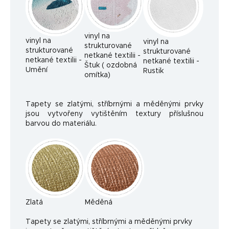
vinyl na
vinyl na
vinyl na
strukturované
strukturované
strukturované
netkané textilii -
netkané textilii -
netkané textilii -
Štuk ( ozdobná
Umění
Rustik
omítka)
Tapety se zlatými, stříbrnými a měděnými prvky
jsou vytvořeny vytištěním textury příslušnou
barvou do materiálu.
Zlatá
Měděná
Ta
pety se zlatými, stříbrnými a měděnými prvky