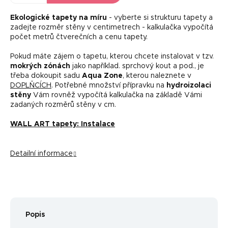
Ekologické tapety na míru
- vyberte si strukturu tapety a
zadejte rozměr stěny v centimetrech - kalkulačka vypočítá
počet metrů čtverečních a cenu tapety.
Pokud máte zájem o tapetu, kterou chcete instalovat v tzv.
mokrých zónách
jako například. sprchový kout a pod., je
třeba dokoupit sadu
Aqua Zone
, kterou naleznete v
DOPLŇCÍCH
. Potřebné množství přípravku na
hydroizolaci
stěny
Vám rovněž vypočítá kalkulačka na základě Vámi
zadaných rozměrů stěny v cm.
WALL ART tapety: Instalace
Detailní informace
Popis