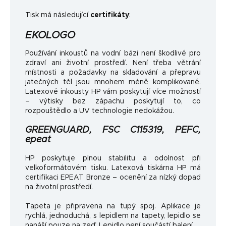
Tisk má následující
certifikáty
:
EKOLOGO
Používání inkoustů na vodní bázi není škodlivé pro
zdraví ani životní prostředí. Není třeba větrání
místnosti a požadavky na skladování a přepravu
jatečných těl jsou mnohem méně komplikované.
Latexové inkousty HP vám poskytují více možností
– výtisky bez zápachu poskytují to, co
rozpouštědlo a UV technologie nedokážou.
GREENGUARD, FSC C115319, PEFC,
epeat
HP poskytuje plnou stabilitu a odolnost při
velkoformátovém tisku. Latexová tiskárna HP má
certifikaci EPEAT Bronze – ocenění za nízký dopad
na životní prostředí.
Tapeta je připravena na tupý spoj. Aplikace je
rychlá, jednoduchá, s lepidlem na tapety, lepidlo se
nanáší pouze na zeď. Lepidlo není součástí balení.