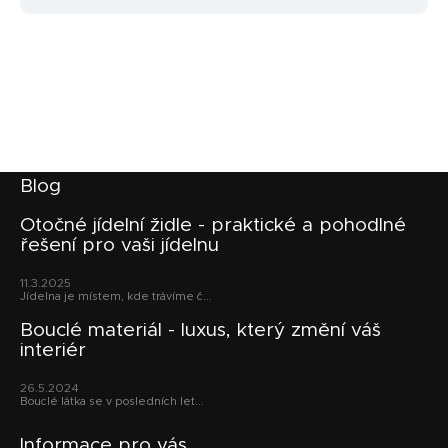
Z
Blog
á
p
Otočné jídelní židle - praktické a pohodlné
řešení pro vaši jídelnu
a
t
11.3.2025
í
Jídelna je místem, kde trávíme č...
Bouclé materiál - luxus, který změní váš
interiér
26.5.2024
Bouclé látka se v posledních let...
Informace pro vás