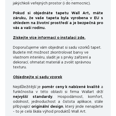
jakýchkoli veřejných prostor (i do nemocnic).
Pokud si objednáte tapetu Wall Art, máte
záruku, že vaše tapeta byla vyrobena v EU s
ohledem na životní prostředí a je bezpečná pro
vás a vaši rodinu.
Získejte více informací o instalaci zde.
Doporučujeme vám objednat si sadu vzorků tapet.
Budete mít možnost zkontrolovat barvy ve
vlastnom interiéru, sladit je s prvky zařízení a
dekorací, ohmatat materiál a zvolit správnou
texturu.
Objednejte si sadu vzorek
Nejdůležitější je
poměr ceny k nabízené kvalitě
a
funkčnosti
a v této oblasti si firma Wallart drží
nejvyšší standardy
.
Hospodárnost, komfort,
odolnost, jednoduchost a čistota aplikace, stále
přibývající
originální design
, který jinde nenajdete
- to je celá škála výhod produktů Wall Art.