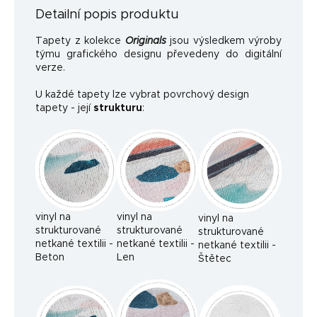
Detailní popis produktu
Tapety z kolekce
Originals
jsou výsledkem výroby
týmu grafického designu převedeny do digitální
verze.
U každé tapety lze vybrat povrchový design
tapety - její
strukturu
:
vinyl na
vinyl na
vinyl na
strukturované
strukturované
strukturované
netkané textilii -
netkané textilii -
netkané textilii -
Beton
Len
Štětec