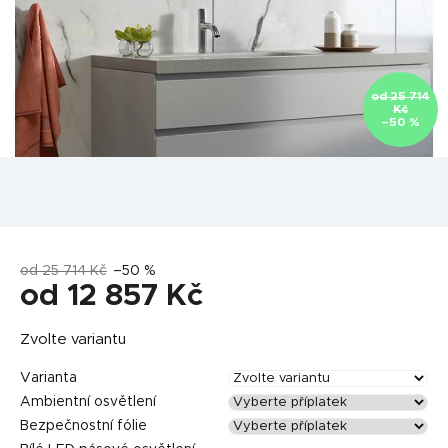
od 25 714
Kč
–50 %
od 25 714 Kč
–50 %
od
12 857 Kč
Měrná
Zvolte variantu
cena:
Varianta
Ambientní osvětlení
Bezpečnostní fólie