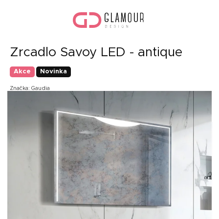
Přejít
Náku
na
koší
obsah
Zrcadlo Savoy LED - antique
Akce
Novinka
Značka:
Gaudia