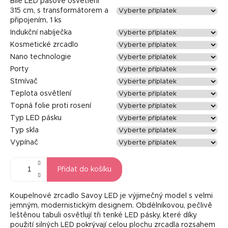
Bílé LED pásové osvětlení
315 cm, s transformátorem a
připojením, 1 ks
Indukční nabíječka
Kosmetické zrcadlo
Nano technologie
Porty
Stmívač
Teplota osvětlení
Topná folie proti rosení
Typ LED pásku
Typ skla
Vypínač
Přidat do košíku
Koupelnové zrcadlo Savoy LED je výjimečný model s velmi
jemným, modernistickým designem. Obdélníkovou, pečlivě
leštěnou tabuli osvětlují tři tenké LED pásky, které díky
použití silných LED pokrývají celou plochu zrcadla rozsahem