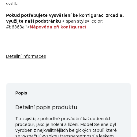
světla.
Pokud potřebujete vysvětlení ke konfiguraci zrcadla,
využijte naší podstránku
< span style="color:
#b6363a;">
Nápověda při konfiguraci
Detailní informace
Popis
Detailní popis produktu
To zajišťuje pohodlné provádění každodenních
procedur, jako je holení a líčení. Model Selene byl
vyroben z nejkvalitnějších belgických tabulí, které
se vyznačují vysokou transparentností a leskem.