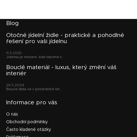
Z
Blog
á
p
Otočné jídelní židle - praktické a pohodlné
řešení pro vaši jídelnu
a
t
11.3.2025
í
Jídelna je místem, kde trávíme č...
Bouclé materiál - luxus, který změní váš
interiér
26.5.2024
Bouclé látka se v posledních let...
Informace pro vás
O nás
Obchodní podmínky
Často kladené otázky