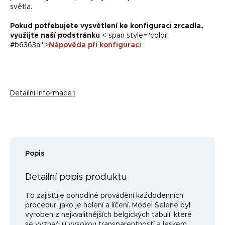
světla.
Pokud potřebujete vysvětlení ke konfiguraci zrcadla,
využijte naší podstránku
< span style="color:
#b6363a;">
Nápověda při konfiguraci
Detailní informace
Popis
Detailní popis produktu
To zajišťuje pohodlné provádění každodenních
procedur, jako je holení a líčení. Model Selene byl
vyroben z nejkvalitnějších belgických tabulí, které
se vyznačují vysokou transparentností a leskem.