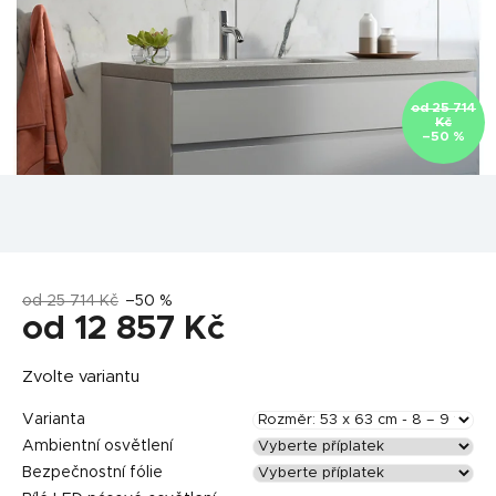
od 25 714
Kč
–50 %
od 25 714 Kč
–50 %
od
12 857 Kč
Měrná
Zvolte variantu
cena:
Varianta
Ambientní osvětlení
Bezpečnostní fólie