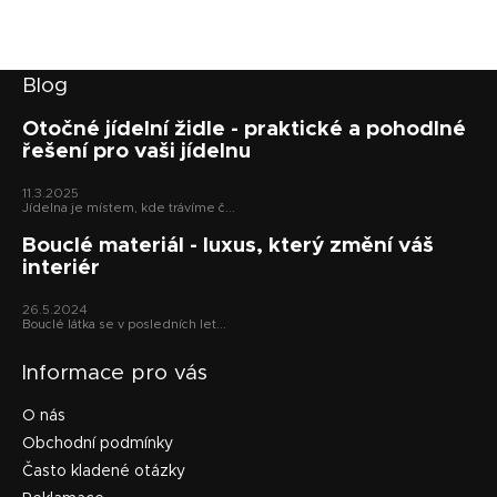
Z
Blog
á
p
Otočné jídelní židle - praktické a pohodlné
řešení pro vaši jídelnu
a
t
11.3.2025
í
Jídelna je místem, kde trávíme č...
Bouclé materiál - luxus, který změní váš
interiér
26.5.2024
Bouclé látka se v posledních let...
Informace pro vás
O nás
Obchodní podmínky
Často kladené otázky