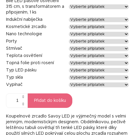
Bílé LED pásové osvětlení
315 cm, s transformátorem a
připojením, 1 ks
Indukční nabíječka
Kosmetické zrcadlo
Nano technologie
Porty
Stmívač
Teplota osvětlení
Topná folie proti rosení
Typ LED pásku
Typ skla
Vypínač
Přidat do košíku
Koupelnové zrcadlo Savoy LED je výjimečný model s velmi
jemným, modernistickým designem. Obdélníkovou, pečlivě
leštěnou tabuli osvětlují tři tenké LED pásky, které díky
použití silných LED pokrývají celou plochu zrcadla rozsahem