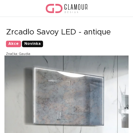
Přejít
na
obsah
Zrcadlo Savoy LED - antique
Akce
Novinka
Značka:
Gaudia