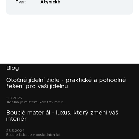
Tvar
:
Atypické
Z
Blog
á
p
Otočné jídelní židle - praktické a pohodlné
řešení pro vaši jídelnu
a
t
11.3.2025
í
Jídelna je místem, kde trávíme č...
Bouclé materiál - luxus, který změní váš
interiér
26.5.2024
Bouclé látka se v posledních let...