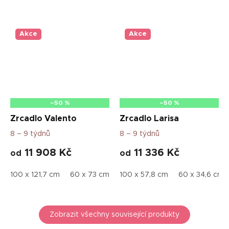
Akce
Akce
–50 %
–50 %
Zrcadlo Valento
Zrcadlo Larisa
8 – 9 týdnů
8 – 9 týdnů
11 908 Kč
11 336 Kč
od
od
100 x 121,7 cm
60 x 73 cm
80 x 97,3 cm
100 x 57,8 cm
60 x 34,6 cm
Zobrazit všechny související produkty