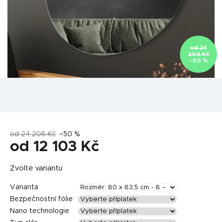
od 24
206 Kč
–50 %
od 24 206 Kč
–50 %
od
12 103 Kč
Měrná
Zvolte variantu
cena:
Varianta
Bezpečnostní fólie
Nano technologie