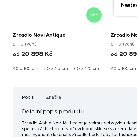
Nasta
–50 %
Zrcadlo Novi Antique
Zrcadlo No
8 – 9 týdnů
8 – 9 týdnů
20 898 Kč
20 89
od
od
40 x 105 cm
50 x 115 cm
60 x 125 cm
40 x 105 cm
Popis
Značka
Detailní popis produktu
Zrcadlo Abbie Novi Multicolor je velmi neobvyklou de
spolu s částí, kterou tvoří ozdobné sklo se vzorem dá
musí vypadat dokonale. Zrcadlo bude tedy fantasticko