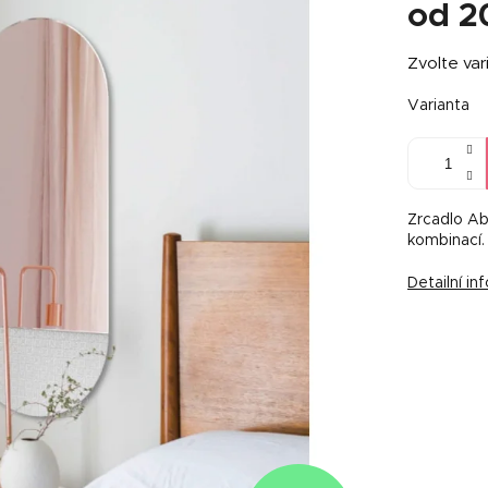
od
2
Měrná
Zvolte var
cena:
Varianta
Zrcadlo Ab
kombinací.
Detailní i