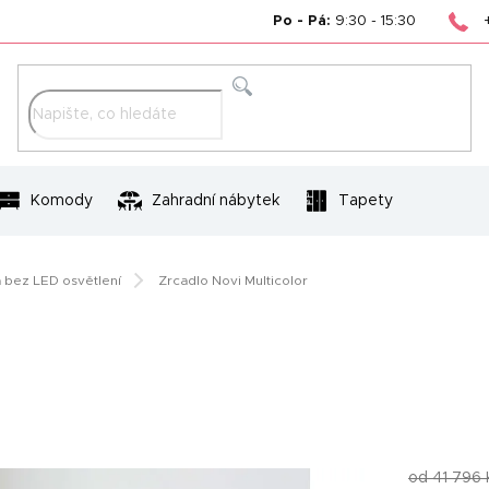
Po - Pá:
9:30 - 15:30
Hledat
Komody
Zahradní nábytek
Tapety
 bez LED osvětlení
Zrcadlo Novi Multicolor
od 41 796 