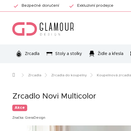
Přejít
Bezpečné doručení
Exkluzivní prodejce
na
obsah
Zrcadla
Stoly a stolky
Židle a křesla
Domů
Zrcadla
Zrcadla do koupelny
Koupelnová zrcadla
Zrcadlo Novi Multicolor
Akce
Značka:
GieraDesign