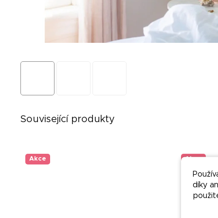
Související produkty
Akce
Akce
Použív
díky a
použit