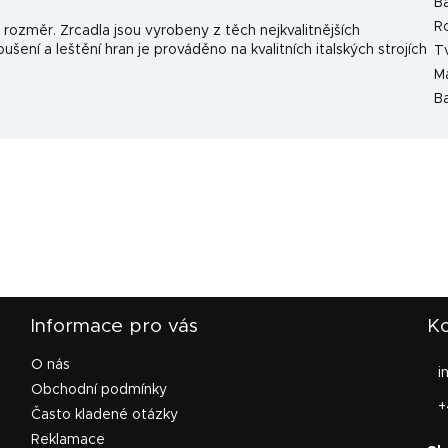
B
Ro
 rozměr. Zrcadla jsou vyrobeny z těch nejkvalitnějších
šení a leštění hran je prováděno na kvalitních italských strojích
T
Ma
B
Informace pro vás
Ko
O nás
i
Obchodní podmínky
+
Často kladené otázky
Reklamace