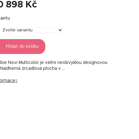
0 898 Kč
iantu
Přidat do košíku
bie Novi Multicolor je velmi neobvyklou designovou
 Nádherná zrcadlová plocha v …
nformace