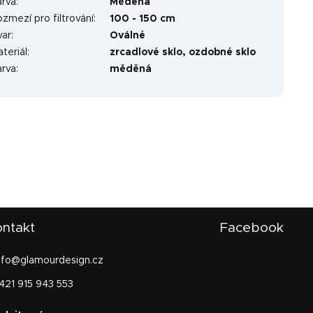
arva
:
Mědená
zmezí pro filtrování
:
100 - 150 cm
var
:
Oválné
teriál
:
zrcadlové sklo, ozdobné sklo
arva
:
měděná
ntakt
Facebook
nfo
@
glamourdesign.cz
421 915 943 553