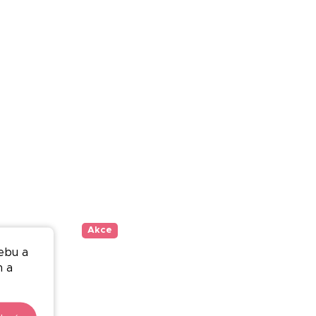
Akce
ebu a
n a