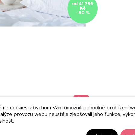
od 41 796
Kč
–50 %
Akce
áme cookies, abychom Vám umožnili pohodlné prohlížení w
nalýze provozu webu neustále zlepšovali jeho funkce, výko
elnost.