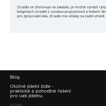
Zrcadlo se zhotovuje na zakázku, je možné vyrobit i jiný
belgických zrcadel s vysokou propustností a leskem. Brou
pro zpracování skla. Zrcadlo má věšáky na zadní straně.
Z
Blog
á
p
Otočné jídelní židle -
a
praktické a pohodlné řešení
t
pro vaši jídelnu
í
11.3.2025