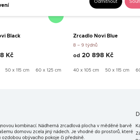
Odmítnout
Souh
vení
–50 %
vi Black
Zrcadlo Novi Blue
8 – 9 týdnů
8 Kč
20 898 Kč
od
50 x 115 cm
60 x 125 cm
40 x 105 cm
50 x 115 cm
6
D
signovou kombinací. Nádherná zrcadlová plocha v měděné barvě
K
 vašemu domovu zcela jiný nádech. Je vhodné do prostorů, které
Z
u ozdobou obývacího pokoje či předsíně.