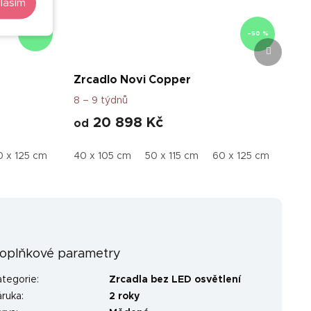
lasím
–50 %
–50 %
Další
produkt
Zrcadlo Novi Copper
8 – 9 týdnů
20 898 Kč
od
0 x 125 cm
40 x 105 cm
50 x 115 cm
60 x 125 cm
oplňkové parametry
ategorie
:
Zrcadla bez LED osvětlení
áruka
:
2 roky