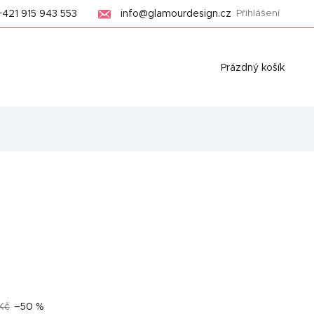
+421 915 943 553
info@glamourdesign.cz
Přihlášení
Nákupní
Prázdný košík
košík
Kč
–50 %