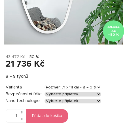
43 472
Kč
–50 %
43 472 Kč
–50 %
21 736 Kč
Měrná
8 – 9 týdnů
cena:
Varianta
Bezpečnostní fólie
Nano technologie
Přidat do košíku