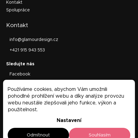
Kontakt
Spolupráce
Kontakt
info
@
glamourdesign.cz
+421 915 943 553
Facebook
glamourdesign.sk
Používáme cookies, abychom Vám umožnili
Facebook
pohodlné prohlížení webu a díky analýze provozu
webu neustále zlepšovali jeho funkce, výkon a
použitelnost.
Nastavení
Odmítnout
Souhlasím