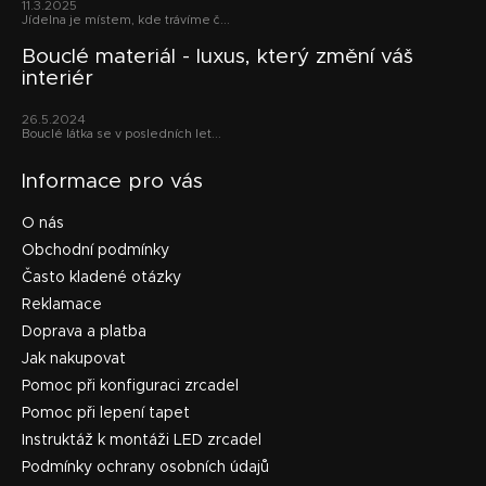
11.3.2025
í
Jídelna je místem, kde trávíme č...
Bouclé materiál - luxus, který změní váš
interiér
26.5.2024
Bouclé látka se v posledních let...
Informace pro vás
O nás
Obchodní podmínky
Často kladené otázky
Reklamace
Doprava a platba
Jak nakupovat
Pomoc při konfiguraci zrcadel
Pomoc při lepení tapet
Instruktáž k montáži LED zrcadel
Podmínky ochrany osobních údajů