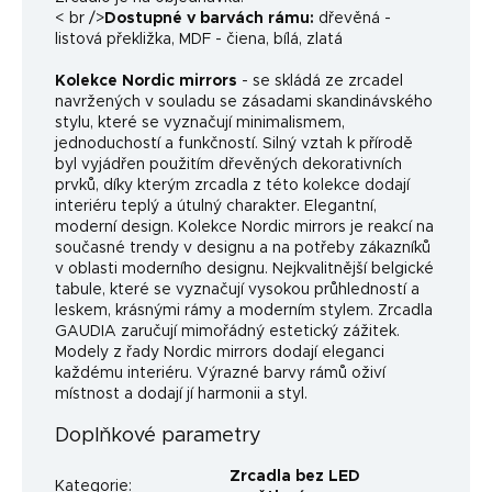
< br />
Dostupné v barvách rámu:
dřevěná -
listová překližka, MDF - čiena, bílá, zlatá
Kolekce Nordic mirrors
- se skládá ze zrcadel
navržených v souladu se zásadami skandinávského
stylu, které se vyznačují minimalismem,
jednoduchostí a funkčností. Silný vztah k přírodě
byl vyjádřen použitím dřevěných dekorativních
prvků, díky kterým zrcadla z této kolekce dodají
interiéru teplý a útulný charakter. Elegantní,
moderní design. Kolekce Nordic mirrors je reakcí na
současné trendy v designu a na potřeby zákazníků
v oblasti moderního designu. Nejkvalitnější belgické
tabule, které se vyznačují vysokou průhledností a
leskem, krásnými rámy a moderním stylem. Zrcadla
GAUDIA zaručují mimořádný estetický zážitek.
Modely z řady Nordic mirrors dodají eleganci
každému interiéru. Výrazné barvy rámů oživí
místnost a dodají jí harmonii a styl.
Doplňkové parametry
Zrcadla bez LED
Kategorie
: