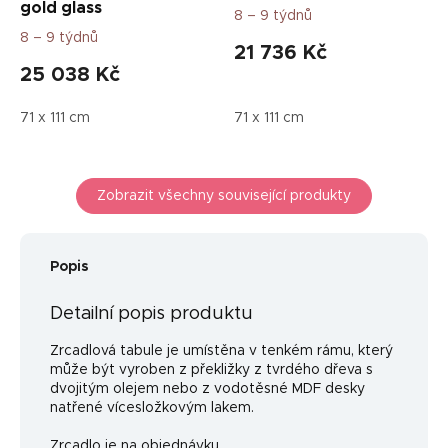
gold glass
8 – 9 týdnů
8 – 9 týdnů
21 736 Kč
25 038 Kč
71 x 111 cm
71 x 111 cm
Zobrazit všechny související produkty
Popis
Detailní popis produktu
Zrcadlová tabule je umístěna v tenkém rámu, který
může být vyroben z překližky z tvrdého dřeva s
dvojitým olejem nebo z vodotěsné MDF desky
natřené vícesložkovým lakem.
Zrcadlo je na objednávku.