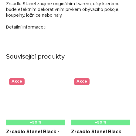
Zrcadlo Stanel zaujme originálním tvarem, díky kterému
bude efektním dekorativním prvkem obývacího pokoje,
koupelny, ložnice nebo haly.
Detailní informace
Související produkty
Akce
Akce
–50 %
–50 %
Zrcadlo Stanel Black -
Zrcadlo Stanel Black