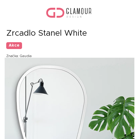
Přejít
Náku
na
koší
obsah
Zrcadlo Stanel White
Akce
Značka:
Gaudia