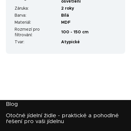
osvětlení
Záruka
:
2 roky
Barva
:
Bílá
Materiál
:
MDF
Rozmezí pro
100 - 150 cm
filtrování
:
Tvar
:
Atypické
Z
Blog
á
p
Otočné jídelní židle - praktické a pohodlné
řešení pro vaši jídelnu
a
t