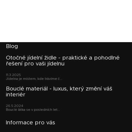
Z
Blog
á
p
Otočné jídelní židle - praktické a pohodlné
řešení pro vaši jídelnu
a
t
11.3.2025
í
Jídelna je místem, kde trávíme č...
Bouclé materiál - luxus, který změní váš
interiér
26.5.2024
Bouclé látka se v posledních let...
Informace pro vás