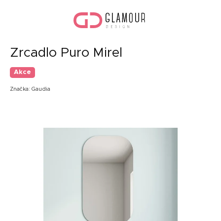
Přejít
Náku
na
koší
obsah
Zrcadlo Puro Mirel
Akce
Značka:
Gaudia