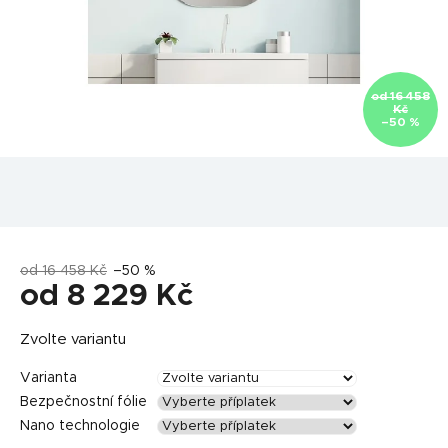
od 16 458
Kč
–50 %
od 16 458 Kč
–50 %
od
8 229 Kč
Měrná
Zvolte variantu
cena:
Varianta
Bezpečnostní fólie
Nano technologie