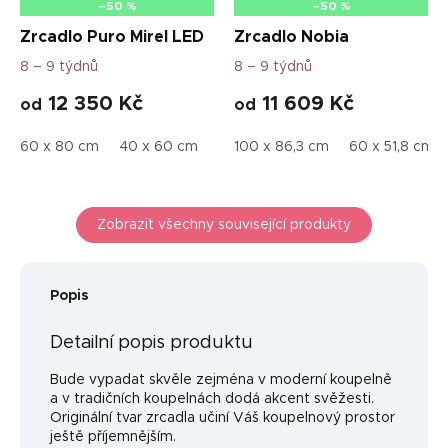
–50 %
–50 %
Zrcadlo Puro Mirel LED
Zrcadlo Nobia
8 – 9 týdnů
8 – 9 týdnů
12 350 Kč
11 609 Kč
od
od
60 x 80 cm
40 x 60 cm
50 x 80 cm
100 x 86,3 cm
50 x 100 cm
60 x 51,8 cm
50 
Zobrazit všechny související produkty
Popis
Detailní popis produktu
Bude vypadat skvěle zejména v moderní koupelně
a v tradičních koupelnách dodá akcent svěžesti.
Originální tvar zrcadla učiní Váš koupelnový prostor
ještě příjemnějším.