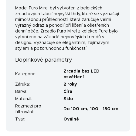
Model Puro Mirel byl vytvořen z belgických
zrcadlových tabulí nejvyšší třídy, které se vyznačují
mimořádnou průhledností, která zaručuje velmi
výrazný odraz a pohodlí při líčení a ošetřeních
denní péče. Zrcadlo Puro Mirel z kolekce Pure bylo
vytvořeno na základě nejnovějších trendů v
designu. Vyznačuje se elegantním, zajímavým
stylem a pozoruhodnou funkčností.
Doplňkové parametry
Zrcadla bez LED
Kategorie
:
osvětlení
Záruka
:
2 roky
Barva
:
Číra
Materiál
:
Sklo
Rozmezí pro
Do 100 cm
,
100 - 150 cm
filtrování
:
Tvar
:
Oválné