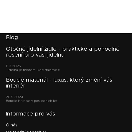
Z
Blog
á
p
Otočné jídelní židle - praktické a pohodlné
řešení pro vaši jídelnu
a
t
11.3.2025
í
Jídelna je místem, kde trávíme č...
Bouclé materiál - luxus, který změní váš
interiér
26.5.2024
Bouclé látka se v posledních let...
Informace pro vás
O nás