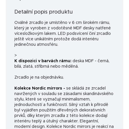
Detailní popis produktu
Oválné zrcadlo je umístěno v 6 cm širokém rámu,
který je vyroben z vodotěsné MDF desky natřené
vícesložkovým lakem. LED podsvícení činí zrcadlo
ještě více unikátním protože dodá interiéru
jedinečnou atmosféru.
>
K dispozici v barvách rámu:
deska MDF - černá,
bílá, zlatá, stříbrná nebo měděná.
Zrcadlo je na objednávku.
Kolekce Nordic mirrors -
se skládá ze zrcadel
navržených v souladu se zásadami skandinávského
stylu, které se vyznačují minimalismem,
jednoduchostí a funkčností. Silný vztah k přírodě
byl vyjádřen použitím dřevěných dekorativních
prvků, díky kterým zrcadla z této kolekce dodají
interiéru teplý a útulný charakter. Elegantní,
moderní design. Kolekce Nordic mirrors je reakcí na