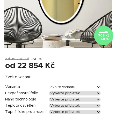
od 45
708 Kč
–50 %
od 45 708 Kč
–50 %
od
22 854 Kč
Měrná
Zvolte variantu
cena:
Varianta
Bezpečnostní fólie
Nano technologie
Teplota osvětlení
Topná folie proti rosení