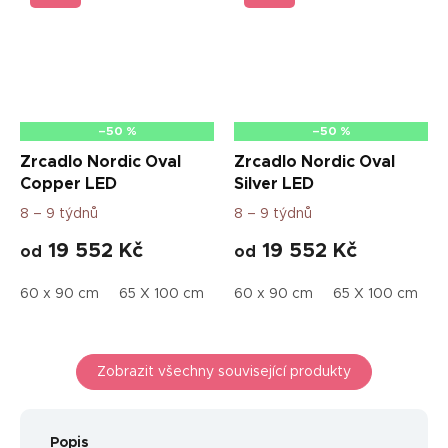
–50 %
–50 %
Zrcadlo Nordic Oval
Zrcadlo Nordic Oval
Copper LED
Silver LED
8 – 9 týdnů
8 – 9 týdnů
19 552 Kč
19 552 Kč
od
od
60 x 90 cm
65 X 100 cm
70 x 110 cm
60 x 90 cm
75 X 120 cm
65 X 100 cm
45
7
Zobrazit všechny související produkty
Popis