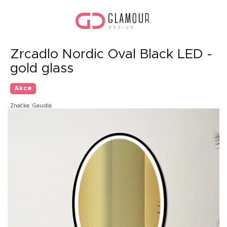
Přejít
Náku
na
koší
obsah
Zrcadlo Nordic Oval Black LED -
gold glass
Akce
Značka:
Gaudia