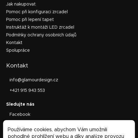
Jak nakupovat
Pomoc při konfiguraci zrcadel
Pomoc při lepení tapet
Instruktáž k montáži LED zrcadel
Podmínky ochrany osobních údajů
Kontakt
Spolupráce
Kontakt
info
@
glamourdesign.cz
+421 915 943 553
Facebook
glamourdesign.sk
Používáme cookies, abychom Vám umožnili
Facebook
pohodlné prohlížení webu a díky analýze provozu