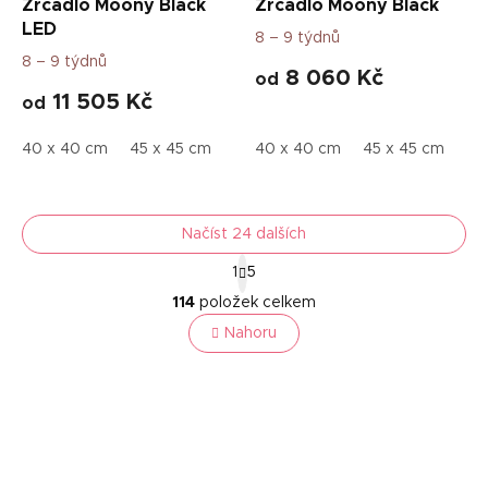
Zrcadlo Moony Black
Zrcadlo Moony Black
LED
8 – 9 týdnů
8 – 9 týdnů
8 060 Kč
od
11 505 Kč
od
40 x 40 cm
45 x 45 cm
50 x 50 cm
40 x 40 cm
55 x 55 cm
45 x 45 cm
70 x 
50
Načíst 24 dalších
S
1
5
t
O
r
114
položek celkem
v
á
l
Nahoru
n
á
k
o
d
v
a
á
c
n
í
í
p
r