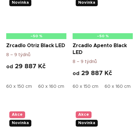
Novinka
Novinka
–50 %
–50 %
Zrcadlo Otriz Black LED
Zrcadlo Apento Black
LED
8 – 9 týdnů
8 – 9 týdnů
29 887 Kč
od
29 887 Kč
od
60 x 150 cm
60 x 160 cm
70 x 180 cm
60 x 150 cm
70 x 160 cm
60 x 160 cm
Akce
Akce
Novinka
Novinka