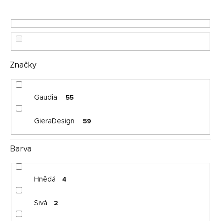
d
u
k
t
ů
Značky
Gaudia
55
GieraDesign
59
Barva
Hnědá
4
Sivá
2