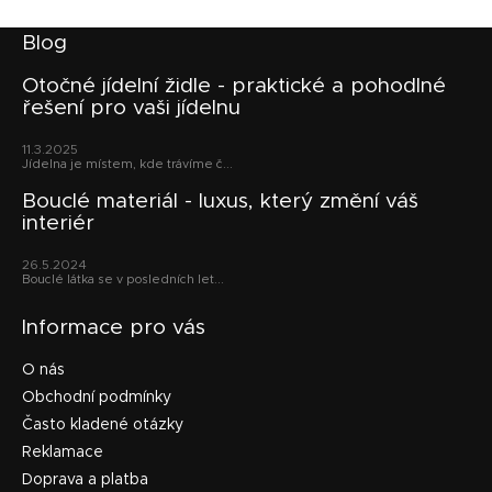
v
k
Z
Blog
y
á
v
p
Otočné jídelní židle - praktické a pohodlné
ý
řešení pro vaši jídelnu
a
p
t
i
11.3.2025
s
í
Jídelna je místem, kde trávíme č...
u
Bouclé materiál - luxus, který změní váš
interiér
26.5.2024
Bouclé látka se v posledních let...
Informace pro vás
O nás
Obchodní podmínky
Často kladené otázky
Reklamace
Doprava a platba