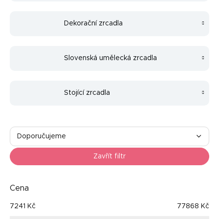
Dekorační zrcadla
Slovenská umělecká zrcadla
Stojící zrcadla
Ř
a
Doporučujeme
z
Nejlevnější
e
Zavřít filtr
n
Nejdražší
í
p
Cena
Nejprodávanější
r
7241
Kč
77868
Kč
o
Abecedně