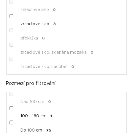
zrkadlové sklo
0
zrcadlové sklo
3
překližka
0
zrcadlové sklo, skleněná mozaika
0
zrcadlové sklo, Lacobel
0
Rozmezí pro filtrování
Nad 160 cm
0
100 - 160 cm
1
Do 100 cm
75