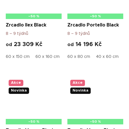
–50 %
–50 %
Zrcadlo Ilex Black
Zrcadlo Portello Black
8 – 9 týdnů
8 – 9 týdnů
23 309 Kč
14 196 Kč
od
od
60 x 150 cm
60 x 160 cm
70 x 180 cm
60 x 80 cm
70 x 160 cm
40 x 60 cm
50
Akce
Akce
Novinka
Novinka
–50 %
–50 %