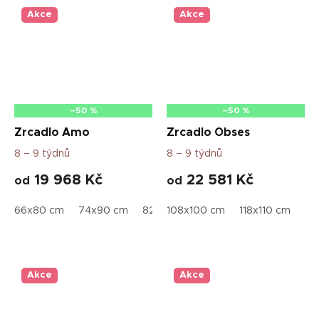
Akce
Akce
–50 %
–50 %
Zrcadlo Amo
Zrcadlo Obses
8 – 9 týdnů
8 – 9 týdnů
19 968 Kč
22 581 Kč
od
od
66x80 cm
74x90 cm
82x100 cm
108x100 cm
90x110 cm
118x110 cm
99x120 
13
Akce
Akce