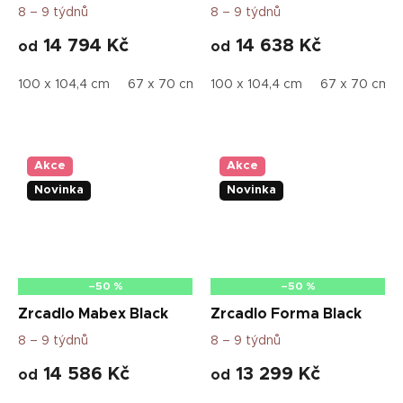
8 – 9 týdnů
8 – 9 týdnů
14 794 Kč
14 638 Kč
od
od
100 x 104,4 cm
67 x 70 cm
100 x 104,4 cm
80 x 83,5 cm
67 x 70 cm
Akce
Akce
Novinka
Novinka
–50 %
–50 %
Zrcadlo Mabex Black
Zrcadlo Forma Black
8 – 9 týdnů
8 – 9 týdnů
14 586 Kč
13 299 Kč
od
od