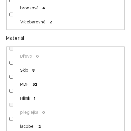
bronzová
4
Vícebarevné
2
Materiál
Dřevo
0
Sklo
8
MDF
52
Hliník
1
přeglejka
0
lacobel
2