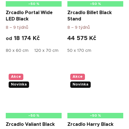
–50 %
–50 %
Zrcadlo Portal Wide
Zrcadlo Billet Black
LED Black
Stand
8 – 9 týdnů
8 – 9 týdnů
18 174 Kč
44 575 Kč
od
80 x 60 cm
120 x 70 cm
110 x 80 cm
50 x 170 cm
120 x 90 cm
14
Akce
Akce
Novinka
Novinka
–50 %
–50 %
Zrcadlo Valiant Black
Zrcadlo Harry Black