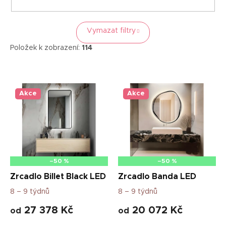
Vymazat filtry
Položek k zobrazení:
114
V
ý
p
Akce
Akce
i
s
p
r
o
d
–50 %
–50 %
u
Zrcadlo Billet Black LED
Zrcadlo Banda LED
k
8 – 9 týdnů
8 – 9 týdnů
t
ů
27 378 Kč
20 072 Kč
od
od