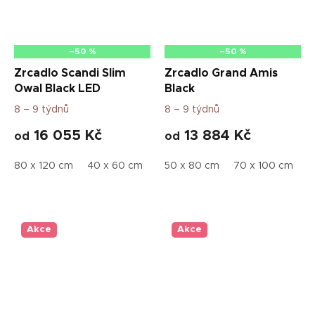
–50 %
–50 %
Zrcadlo Scandi Slim
Zrcadlo Grand Amis
Owal Black LED
Black
8 – 9 týdnů
8 – 9 týdnů
16 055 Kč
13 884 Kč
od
od
80 x 120 cm
40 x 60 cm
60 x 90 cm
50 x 80 cm
50 x 75 cm
70 x 100 cm
70 
6
Akce
Akce