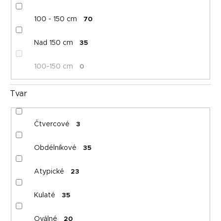
100 - 150 cm
70
Nad 150 cm
35
100-150 cm
0
Tvar
Čtvercové
3
Obdélníkové
35
Atypické
23
Kulaté
35
Oválné
20