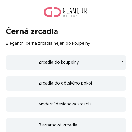
Přejít
Náku
na
koší
obsah
Černá zrcadla
Elegantní černá zrcadla nejen do koupelny.
Zrcadla do koupelny
Zrcadla do dětského pokoj
Moderní designová zrcadla
Bezrámové zrcadla