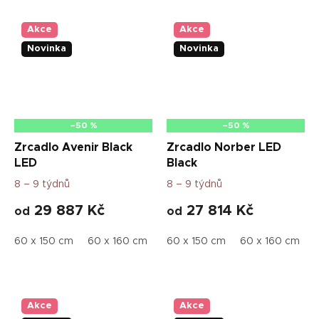
Akce
Akce
Novinka
Novinka
–50 %
–50 %
Zrcadlo Avenir Black
Zrcadlo Norber LED
LED
Black
8 – 9 týdnů
8 – 9 týdnů
29 887 Kč
27 814 Kč
od
od
60 x 150 cm
60 x 160 cm
70 x 180 cm
60 x 150 cm
70 x 160 cm
60 x 160 cm
Akce
Akce