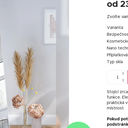
od
2
Měrná
Zvolte var
cena:
Varianta
Bezpečnost
Kosmetick
Nano tech
Příplatkov
Typ skla
Stojící zrc
funkce. Ele
praktická 
místnost.
Pokud potř
podstrán