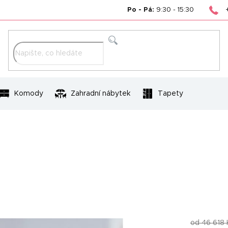
Po - Pá:
9:30 - 15:30
Hledat
Komody
Zahradní nábytek
Tapety
od 46 618 