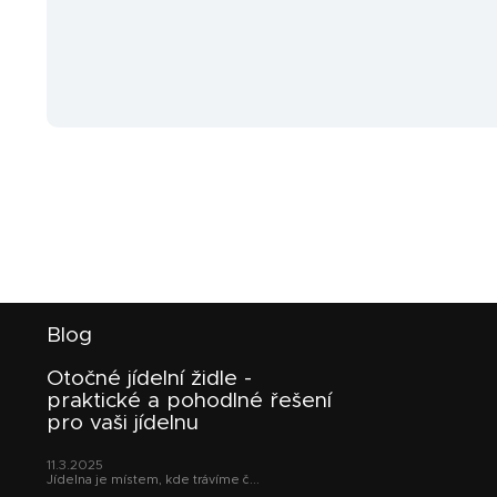
Z
Blog
á
p
Otočné jídelní židle -
a
praktické a pohodlné řešení
t
pro vaši jídelnu
í
11.3.2025
Jídelna je místem, kde trávíme č...