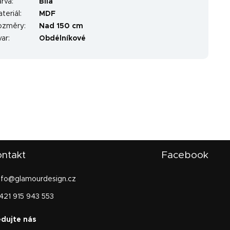
arva
:
Bílá
teriál
:
MDF
ozměry
:
Nad 150 cm
var
:
Obdélníkové
ntakt
Facebook
nfo
@
glamourdesign.cz
421 915 943 553