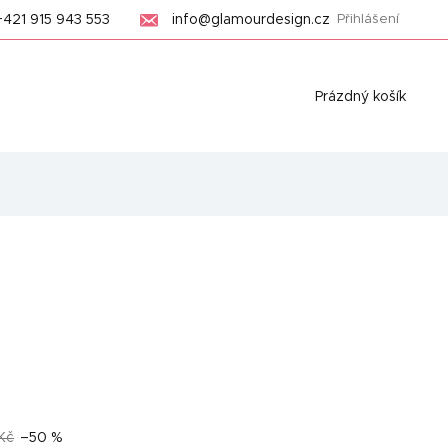
+421 915 943 553
info@glamourdesign.cz
Přihlášení
Nákupní
Prázdný košík
košík
Kč
–50 %