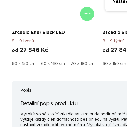
Nasta
–50 %
Zrcadlo Enar Black LED
Zrcadlo Si
8 – 9 týdnů
8 – 9 týdnů
27 846 Kč
27 84
od
od
60 x 150 cm
60 x 160 cm
70 x 180 cm
70 x 160 cm
60 x 150 cm
Popis
Detailní popis produktu
Vysoké volně stojící zrkadlo se vám bude hodit při měř
využije každý člen domácnosti bez ohledu na výšku. Pev
nastavit zrkadlo v libovolném úhlu. Vysoká stojící zrcadl