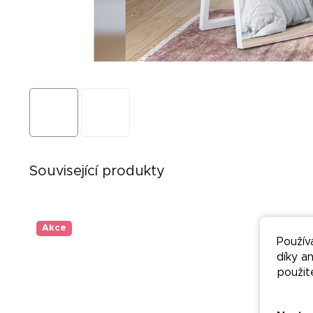
Související produkty
Akce
Akce
Použív
díky a
použit