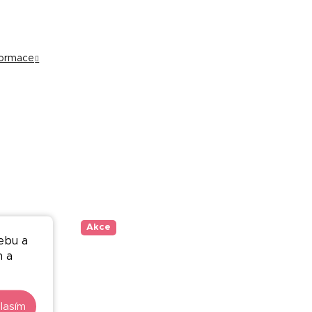
nformace
Akce
ebu a
n a
lasím