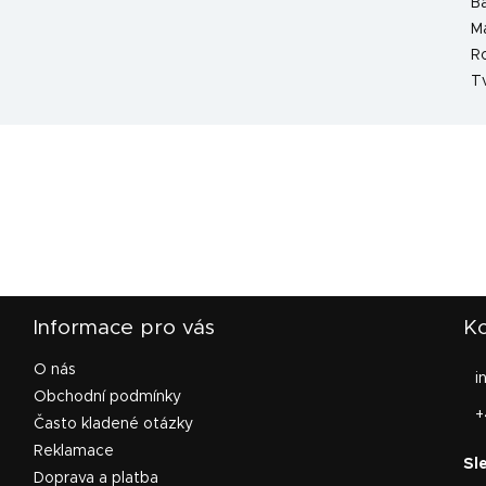
B
Ma
R
T
Informace pro vás
Ko
O nás
i
Obchodní podmínky
+
Často kladené otázky
Reklamace
Doprava a platba