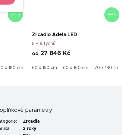
–50 %
–50 %
Zrcadlo Adela LED
8 – 9 týdnů
27 846 Kč
od
70 x 180 cm
70 x 160 cm
60 x 150 cm
60 x 160 cm
70 x 180 cm
70 x
oplňkové parametry
ategorie
:
Zrcadla
áruka
:
2 roky