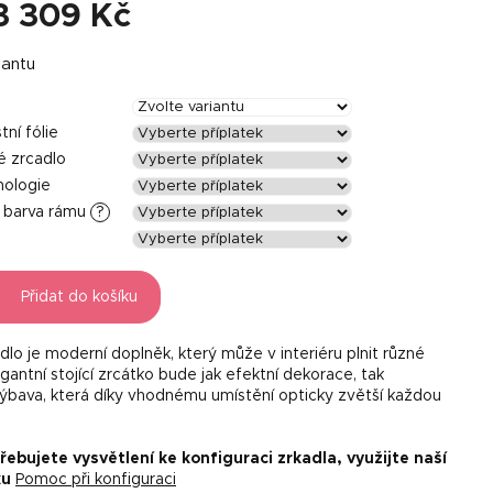
3 309 Kč
iantu
ní fólie
é zrcadlo
nologie
á barva rámu
?
Přidat do košíku
adlo je moderní doplněk, který může v interiéru plnit různé
gantní stojící zrcátko bude jak efektní dekorace, tak
výbava, která díky vhodnému umístění opticky zvětší každou
ebujete vysvětlení ke konfiguraci zrkadla, využijte naší
ku
Pomoc při konfiguraci