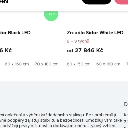
vení
–50 %
dor Black LED
Zrcadlo Sidor White LED
8 – 9 týdnů
6 Kč
27 846 Kč
od
60 x 160 cm
70 x 180 cm
70 x 160 cm
60 x 150 cm
60 x 160 cm
D
ení oblečení a výběru každodenního stylingu. Bez problémů ji
K
né podpěry zajišťují stabilitu a bezpečnost. Umožňují vám také
Z
a odrážejí prvky místnosti a dodávají interiéru stylový vzhled.