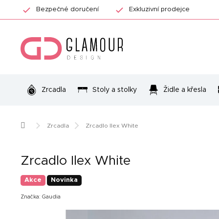
Přejít
Bezpečné doručení
Exkluzivní prodejce
na
obsah
Zrcadla
Stoly a stolky
Židle a křesla
Domů
Zrcadla
Zrcadlo Ilex White
Zrcadlo Ilex White
Akce
Novinka
Značka:
Gaudia