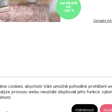
od 46 618
Kč
–50 %
Detailní i
Akce
áme cookies, abychom Vám umožnili pohodlné prohlížení w
nalýze provozu webu neustále zlepšovali jeho funkce, výko
elnost.
Odmítnout
Souh