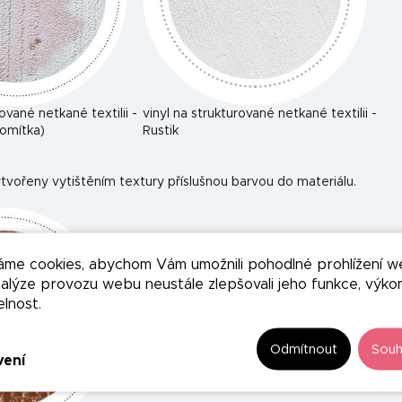
rované netkané textilii -
vinyl na strukturované netkané textilii -
omítka)
Rustik
tvořeny vytištěním textury příslušnou barvou do materiálu.
áme cookies, abychom Vám umožnili pohodlné prohlížení w
nalýze provozu webu neustále zlepšovali jeho funkce, výko
elnost.
Odmítnout
Souh
vení