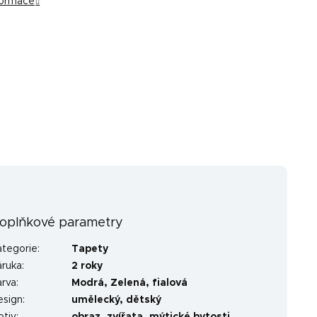
nformace
oplňkové parametry
ategorie
:
Tapety
áruka
:
2 roky
arva
:
Modrá
,
Zelená
,
fialová
esign
:
umělecký
,
dětský