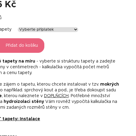
6 Kč
ů
tapety
Přidat do košíku
é tapety na míru
- vyberte si strukturu tapety a zadejte
ny v centimetrech - kalkulačka vypočítá počet metrů
h a cenu tapety.
 zájem o tapetu, kterou chcete instalovat v tzv.
mokrých
o například. sprchový kout a pod., je třeba dokoupit sadu
e
, kterou naleznete v
DOPLŇCÍCH
. Potřebné množství
na
hydroizolaci stěny
Vám rovněž vypočítá kalkulačka na
mi zadaných rozměrů stěny v cm.
tapety: Instalace