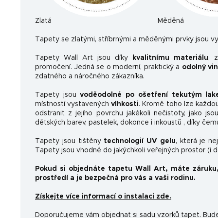
Zlatá
Měděná
Ta
pety se zlatými, stříbrnými a měděnými prvky jsou vy
Tapety Wall Art jsou díky
kvalitnímu materiálu
, 
promočení. Jedná se o moderní, praktický a
odolný vi
zdatného a náročného zákazníka.
Tapety jsou
voděodolné po ošetření tekutým la
místností vystavených
vlhkosti
. Kromě toho lze každo
odstranit z jejího povrchu jakékoli nečistoty, jako js
dětských barev, pastelek, dokonce i inkoustů , díky čem
Tapety jsou tištěny
technologií UV gelu
, která je n
Tapety jsou vhodné do jakýchkoli veřejných prostor (i 
Pokud si objednáte tapetu Wall Art, máte záruku
prostředí a je bezpečná pro vás a vaši rodinu.
Získejte více informací o instalaci zde.
Doporučujeme vám objednat si sadu vzorků tapet. Budet