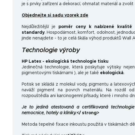
je s prvky zařízení a dekorací, ohmatat materiál a zvolit
Objednejte si sadu vzorek zde
Nejdůležitější je
poměr ceny k nabízené kvalitě
a
standardy
.
Hospodárnost, komfort, odolnost, jednoducho
jinde nenajdete - to je celá škála výhod produktů Wall A
Technologie výroby
HP Latex - ekologická technologie tisku
Jedinečná technologie, která poskytuje výtisky neje
pigmentovými tiskárnami ), ale je také
ekologická
.
Potisk se skládá z molekul vody, pigmentu a latexovýc
naváží pigment na povrch materiálu. Na rozdíl od 
rozpouštědla ani karcinogenní přísady, které i mnoho dn
Je to jediná atestovaná a certifikovaná technologie 
nemocnice, hotely a kliniky.
</ strong>
Metoda tepelné fixace inkoustu použitá v tiskárnách dě