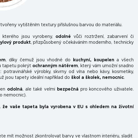
tvořeny vytištěním textury příslušnou barvou do materiálu.
z kterého jsou vyrobeny,
odolné
vůči roztržení, zabarvení či
nylový produkt
, přizpůsobený očekáváním moderního, technicky
kem
, díky čemuž jsou vhodné do
kuchyní, koupelen
a všech
u tapetu pokrýt
ochranným nátěrem
, který vám umožní snadno
ou: potravinářské výrobky, skvrny od vína nebo kávy, kosmetiky,
už jsou tapety ideální například do
škol a školek, nemocnic
.
ejen
odolná
, ale také velmi
bezpečná
pro koncového uživatele.
do nemocnic).
, že vaše tapeta byla vyrobena v EU s ohledem na životní
e mít možnost zkontrolovat barvy ve vlastnom interiéru, sladit