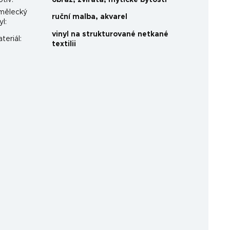
otiv
:
obraz
,
zvířata
,
mýtické bytosti
mělecký
ruční malba
,
akvarel
yl
:
vinyl na strukturované netkané
teriál
:
textilii