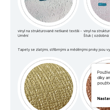
vinyl na strukturované netkané textilii -
vinyl na struktu
Umění
Štuk ( ozdobná 
Tapety se zlatými, stříbrnými a měděnými prvky jsou vy
Použív
díky a
použit
Nasta