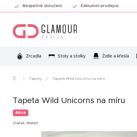
Přejít
Bezpečné doručení
Exkluzivní prodejce
na
obsah
Zrcadla
Stoly a stolky
Židle a křesla
Domů
Tapety
Tapeta Wild Unicorns na míru
Tapeta Wild Unicorns na míru
Akce
Značka:
Wallart