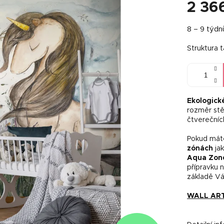
2 36
Měrná
8 – 9 týdn
cena:
Struktura 
Ekologick
rozměr stě
čtverečníc
Pokud máte
zónách
jak
Aqua Zon
přípravku 
základě Vá
WALL ART 