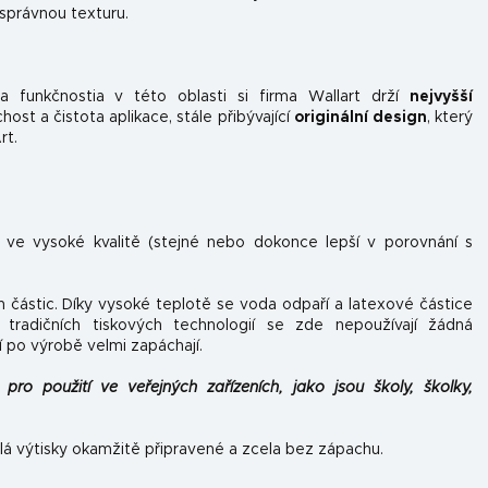
 správnou texturu.
 funkčnosti
a v této oblasti si firma Wallart drží
nejvyšší
st a čistota aplikace, stále přibývající
originální design
, který
rt.
n ve vysoké kvalitě (stejné nebo dokonce lepší v porovnání s
h částic. Díky vysoké teplotě se voda odpaří a latexové částice
tradičních tiskových technologií se zde nepoužívají žádná
í po výrobě velmi zapáchají.
pro použití ve veřejných zařízeních, jako jsou školy, školky,
lá výtisky okamžitě připravené a zcela bez zápachu.