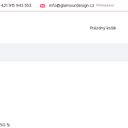
+421 915 943 553
info@glamourdesign.cz
Přihlášení
Nákupní
Prázdný košík
košík
–50 %