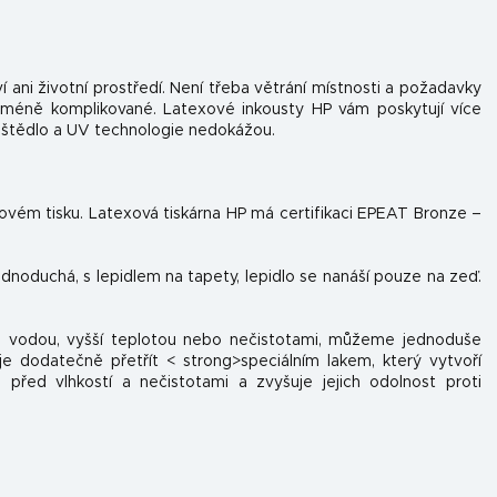
í ani životní prostředí. Není třeba větrání místnosti a požadavky
 méně komplikované. Latexové inkousty HP vám poskytují více
uštědlo a UV technologie nedokážou.
tovém tisku. Latexová tiskárna HP má certifikaci EPEAT Bronze –
jednoduchá, s lepidlem na tapety, lepidlo se nanáší pouze na zeď.
 s vodou, vyšší teplotou nebo nečistotami, můžeme jednoduše
e dodatečně přetřít < strong>speciálním lakem, který vytvoří
 před vlhkostí a nečistotami a zvyšuje jejich odolnost proti