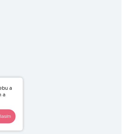
ebu a
n a
lasím