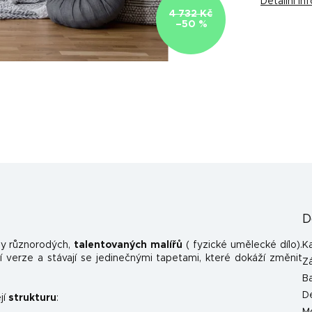
Detailní i
4 732 Kč
–50 %
D
y různorodých,
talentovaných malířů
( fyzické umělecké dílo).
K
 verze a stávají se jedinečnými tapetami, které dokáží změnit
Z
B
D
jí
strukturu
: