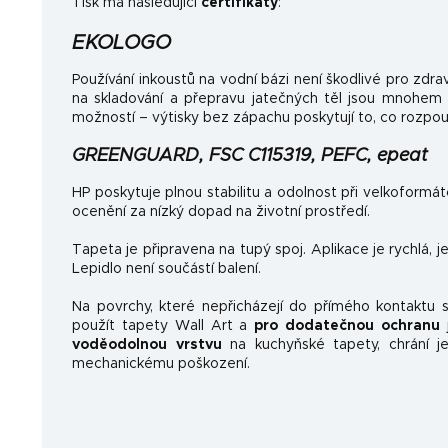
Tisk má následující
certifikáty
:
EKOLOGO
Používání inkoustů na vodní bázi není škodlivé pro zdrav
na skladování a přepravu jatečných těl jsou mnohem
možností – výtisky bez zápachu poskytují to, co rozpo
GREENGUARD, FSC C115319, PEFC, epeat
HP poskytuje plnou stabilitu a odolnost při velkoformá
ocenění za nízký dopad na životní prostředí.
Tapeta je připravena na tupý spoj. Aplikace je rychlá, 
Lepidlo není součástí balení.
Na povrchy, které nepřicházejí do přímého kontaktu
použít tapety Wall Art a
pro dodatečnou ochranu
j
voděodolnou vrstvu
na kuchyňské tapety, chrání je
mechanickému poškození.