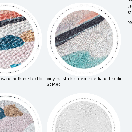
M
U
st
Ma
rované netkané textilii -
vinyl na strukturované netkané textilii -
Štětec