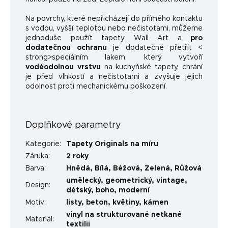
Na povrchy, které nepřicházejí do přímého kontaktu
s vodou, vyšší teplotou nebo nečistotami, můžeme
jednoduše použít tapety Wall Art a
pro
dodatečnou ochranu
je dodatečně přetřít <
strong>speciálním lakem, který vytvoří
voděodolnou vrstvu
na kuchyňské tapety, chrání
je před vlhkostí a nečistotami a zvyšuje jejich
odolnost proti mechanickému poškození.
Doplňkové parametry
Kategorie
:
Tapety Originals na míru
Záruka
:
2 roky
Barva
:
Hnědá
,
Bílá
,
Béžová
,
Zelená
,
Růžová
umělecký
,
geometrický
,
vintage
,
Design
:
dětský
,
boho
,
moderní
Motiv
:
listy
,
beton
,
květiny
,
kámen
vinyl na strukturované netkané
Materiál
:
textilii