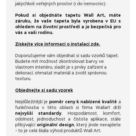
jakýchkoli veřejných prostor (i do nemocnic).
Pokud si objednáte tapetu Wall Art, máte
záruku, že vaše tapeta byla vyrobena v EU s
ohledem na životní prostředí a je bezpečná pro
vás a vaši rodinu.
Získejte více informací o instalaci zde.
Doporučujeme vám objednat si sadu vzorků tapet.
Budete mít možnost zkontrolovat barvy ve
vlastnom interiéru, sladit je s prvky zařízení a
dekorací, ohmatat materiál a zvolit správnou
texturu.
Objednejte si sadu vzorek
Nejdůležitější je
poměr ceny k nabízené kvalitě
a
funkčnosti
a v této oblasti si firma Wallart drží
nejvyšší standardy
.
Hospodárnost, komfort,
odolnost, jednoduchost a čistota aplikace, stále
přibývající
originální design
, který jinde nenajdete
- to je celá škála výhod produktů Wall Art.