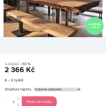
4 732 Kč
–50 %
4 732 Kč
–50 %
2 366 Kč
Měrná
8 – 9 týdnů
cena:
Struktura tapety
Přidat do košíku