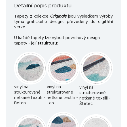
Detailní popis produktu
Tapety z kolekce
Originals
jsou výsledkem výroby
týmu grafického designu převedeny do digitální
verze.
U každé tapety lze vybrat povrchový design
tapety - její
strukturu
:
vinyl na
vinyl na
vinyl na
strukturované
strukturované
strukturované
netkané textilii -
netkané textilii -
netkané textilii -
Beton
Len
Štětec