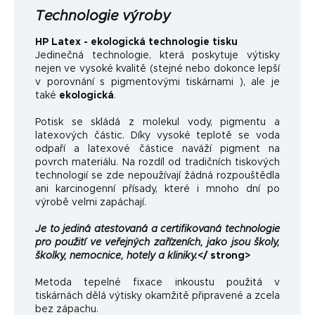
Technologie výroby
HP Latex - ekologická technologie tisku
Jedinečná technologie, která poskytuje výtisky
nejen ve vysoké kvalitě (stejné nebo dokonce lepší
v porovnání s pigmentovými tiskárnami ), ale je
také
ekologická
.
Potisk se skládá z molekul vody, pigmentu a
latexových částic. Díky vysoké teplotě se voda
odpaří a latexové částice naváží pigment na
povrch materiálu. Na rozdíl od tradičních tiskových
technologií se zde nepoužívají žádná rozpouštědla
ani karcinogenní přísady, které i mnoho dní po
výrobě velmi zapáchají.
Je to jediná atestovaná a certifikovaná technologie
pro použití ve veřejných zařízeních, jako jsou školy,
školky, nemocnice, hotely a kliniky.
</ strong>
Metoda tepelné fixace inkoustu použitá v
tiskárnách dělá výtisky okamžitě připravené a zcela
bez zápachu.