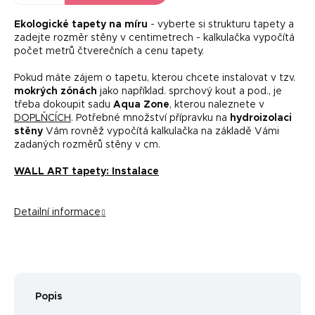
Ekologické tapety na míru
- vyberte si strukturu tapety a
zadejte rozměr stěny v centimetrech - kalkulačka vypočítá
počet metrů čtverečních a cenu tapety.
Pokud máte zájem o tapetu, kterou chcete instalovat v tzv.
mokrých zónách
jako například. sprchový kout a pod., je
třeba dokoupit sadu
Aqua Zone
, kterou naleznete v
DOPLŇCÍCH
. Potřebné množství přípravku na
hydroizolaci
stěny
Vám rovněž vypočítá kalkulačka na základě Vámi
zadaných rozměrů stěny v cm.
WALL ART tapety: Instalace
Detailní informace
Popis