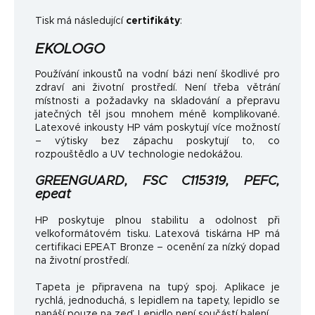
Tisk má následující
certifikáty
:
EKOLOGO
Používání inkoustů na vodní bázi není škodlivé pro
zdraví ani životní prostředí. Není třeba větrání
místnosti a požadavky na skladování a přepravu
jatečných těl jsou mnohem méně komplikované.
Latexové inkousty HP vám poskytují více možností
– výtisky bez zápachu poskytují to, co
rozpouštědlo a UV technologie nedokážou.
GREENGUARD, FSC C115319, PEFC,
epeat
HP poskytuje plnou stabilitu a odolnost při
velkoformátovém tisku. Latexová tiskárna HP má
certifikaci EPEAT Bronze – ocenění za nízký dopad
na životní prostředí.
Tapeta je připravena na tupý spoj. Aplikace je
rychlá, jednoduchá, s lepidlem na tapety, lepidlo se
nanáší pouze na zeď. Lepidlo není součástí balení.