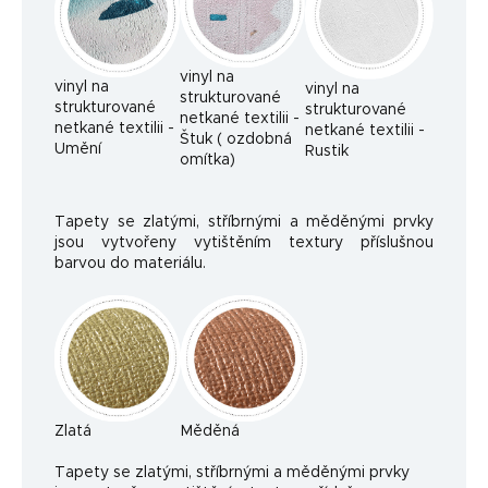
vinyl na
vinyl na
vinyl na
strukturované
strukturované
strukturované
netkané textilii -
netkané textilii -
netkané textilii -
Štuk ( ozdobná
Umění
Rustik
omítka)
Tapety se zlatými, stříbrnými a měděnými prvky
jsou vytvořeny vytištěním textury příslušnou
barvou do materiálu.
Zlatá
Měděná
Ta
pety se zlatými, stříbrnými a měděnými prvky