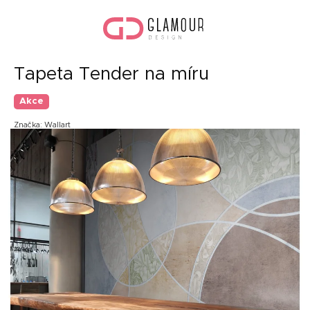
Přejít
Náku
na
koší
obsah
Tapeta Tender na míru
Akce
Značka:
Wallart