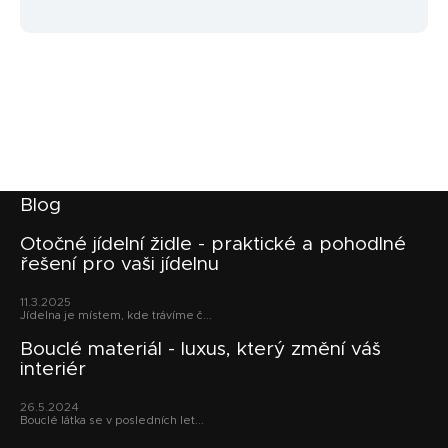
Z
Blog
á
p
Otočné jídelní židle - praktické a pohodlné
řešení pro vaši jídelnu
a
t
11.3.2025
í
Jídelna je místem, kde trávíme č...
Bouclé materiál - luxus, který změní váš
interiér
26.5.2024
Bouclé látka se v posledních let...