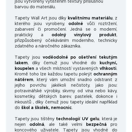
jsou vytvořeny vytištěním textury příslušnou
barvou do materiálu.
Tapety Wall Art jsou díky
kvalitnímu materiálu
, z
kterého jsou vyrobeny,
odolné
vůči roztržení,
zabarvení či promočení. Jedná se o moderní,
praktický a
odolný vinylový produkt
,
přizpůsobený očekáváním moderního, technicky
zdatného a náročného zákazníka.
Tapety jsou
voděodolné po ošetření tekutým
lakem
, díky čemuž jsou vhodné do
kuchyní,
koupelen
a všech místností vystavených
vlhkosti
.
Kromě toho lze každou tapetu pokrýt
ochranným
nátěrem
, který vám umožní snadno odstranit z
jejího povrchu jakékoli nečistoty, jako jsou:
potravinářské výrobky, skvrny od vína nebo kávy,
kosmetiky, dětských barev, pastelek, dokonce i
inkoustů , díky čemuž jsou tapety ideální například
do
škol a školek, nemocnic
.
Tapety jsou tištěny
technologií UV gelu
, která je
nejen
odolná
, ale také velmi
bezpečná
pro
koncového uživatele. Tapety jsou vhodné do