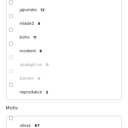
japonsko
12
mládež
8
boho
11
moderní
8
opakující se
0
barokní
0
reprodukce
2
Motiv
obraz
87