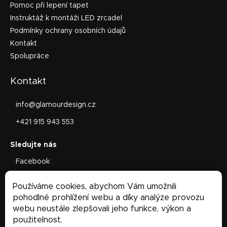
Pomoc při lepení tapet
Instruktáž k montáži LED zrcadel
Podmínky ochrany osobních údajů
Kontakt
Spolupráce
Kontakt
info
@
glamourdesign.cz
+421 915 943 553
Facebook
glamourdesign.sk
Používáme cookies, abychom Vám umožnili
Facebook
pohodlné prohlížení webu a díky analýze provozu
webu neustále zlepšovali jeho funkce, výkon a
použitelnost.