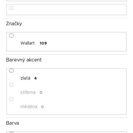
t
ů
Značky
Wallart
109
Barevný akcent
zlatá
4
stříbrná
0
měděná
0
Barva