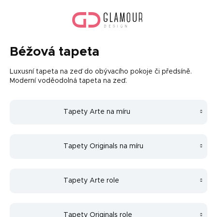
Přejít
Náku
na
koší
obsah
Béžová tapeta
Luxusní tapeta na zeď do obývacího pokoje či předsíně.
Moderní voděodolná tapeta na zeď.
Tapety Arte na míru
Tapety Originals na míru
Tapety Arte role
Tapety Originals role