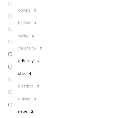
obloha
0
balóny
0
vážka
0
trojúhelník
0
odřeniny
2
štuk
4
dlaždice
0
dopisy
0
nebe
2