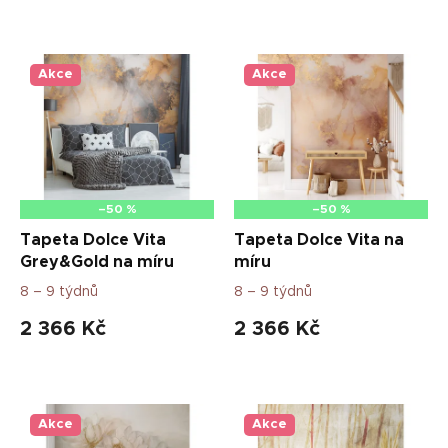
V
ý
p
Akce
Akce
i
s
p
r
o
d
–50 %
–50 %
u
Tapeta Dolce Vita
Tapeta Dolce Vita na
k
Grey&Gold na míru
míru
t
8 – 9 týdnů
8 – 9 týdnů
ů
2 366 Kč
2 366 Kč
Akce
Akce