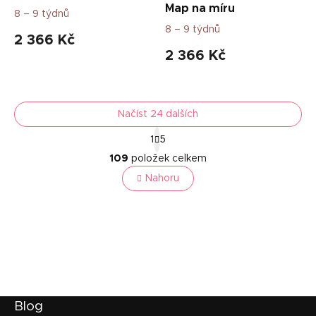
Map na míru
8 – 9 týdnů
8 – 9 týdnů
2 366 Kč
2 366 Kč
Načíst 24 dalších
S
1
5
t
O
r
109
položek celkem
v
á
l
Nahoru
n
á
k
o
d
v
a
á
c
n
í
í
p
r
v
k
Z
Blog
y