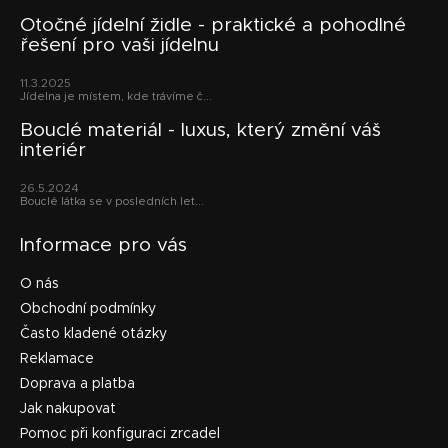
á
v
p
Otočné jídelní židle - praktické a pohodlné
ý
řešení pro vaši jídelnu
a
p
t
i
11.3.2025
s
í
Jídelna je místem, kde trávíme č...
u
Bouclé materiál - luxus, který změní váš
interiér
26.5.2024
Bouclé látka se v posledních let...
Informace pro vás
O nás
Obchodní podmínky
Často kladené otázky
Reklamace
Doprava a platba
Jak nakupovat
Pomoc při konfiguraci zrcadel