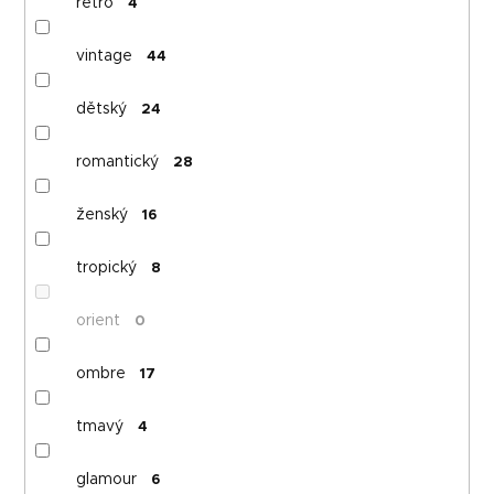
retro
4
vintage
44
dětský
24
romantický
28
ženský
16
tropický
8
orient
0
ombre
17
tmavý
4
glamour
6