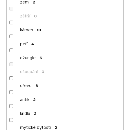
zem
2
zátiší
0
kámen
10
peří
4
džungle
6
ošoupání
0
dřevo
8
antik
2
křídla
2
mýtické bytosti
2