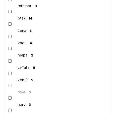
mramor
8
pták
14
žena
6
voda
4
mapa
2
zvířata
8
země
9
řeka
0
hory
3