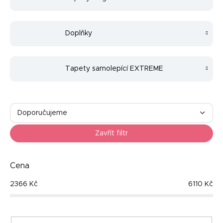
Doplňky
Tapety samolepící EXTREME
Ř
a
Doporučujeme
z
Nejlevnější
e
Zavřít filtr
n
Nejdražší
í
p
Cena
Nejprodávanější
r
2366
Kč
6110
Kč
o
Abecedně
d
u
k