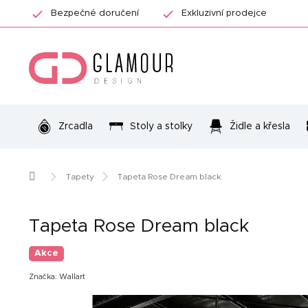
Přejít
Bezpečné doručení
Exkluzivní prodejce
na
obsah
Zrcadla
Stoly a stolky
Židle a křesla
Domů
Tapety
Tapeta Rose Dream black
Tapeta Rose Dream black
Akce
Značka:
Wallart