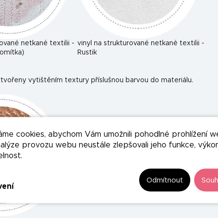
rované netkané textilii -
vinyl na strukturované netkané textilii -
omítka)
Rustik
tvořeny vytištěním textury příslušnou barvou do materiálu.
áme cookies, abychom Vám umožnili pohodlné prohlížení w
nalýze provozu webu neustále zlepšovali jeho funkce, výko
elnost.
Odmítnout
Souh
vení