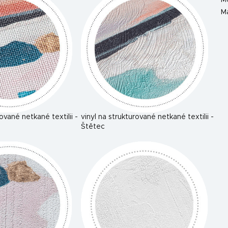
M
Ma
rované netkané textilii -
vinyl na strukturované netkané textilii -
Štětec