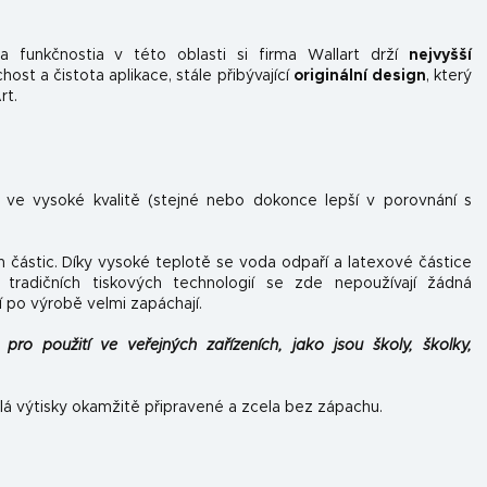
 funkčnosti
a v této oblasti si firma Wallart drží
nejvyšší
st a čistota aplikace, stále přibývající
originální design
, který
rt.
n ve vysoké kvalitě (stejné nebo dokonce lepší v porovnání s
h částic. Díky vysoké teplotě se voda odpaří a latexové částice
tradičních tiskových technologií se zde nepoužívají žádná
í po výrobě velmi zapáchají.
pro použití ve veřejných zařízeních, jako jsou školy, školky,
lá výtisky okamžitě připravené a zcela bez zápachu.