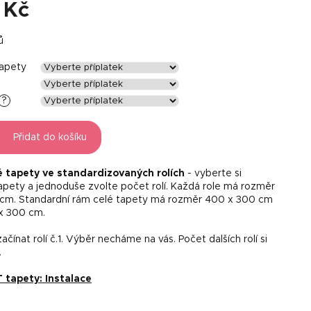
 Kč
ů
tapety
?
Přidat do košíku
é tapety ve standardizovaných rolích
- vyberte si
tapety a jednoduše zvolte počet rolí. Každá role má rozměr
 cm. Standardní rám celé tapety má rozměr 400 x 300 cm
x 300 cm.
čínat rolí č.1. Výběr necháme na vás. Počet dalších rolí si
.
tapety: Instalace