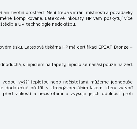
í ani životní prostředí. Není třeba větrání místnosti a požadavky
 méně komplikované. Latexové inkousty HP vám poskytují více
uštědlo a UV technologie nedokážou.
tovém tisku. Latexová tiskárna HP má certifikaci EPEAT Bronze –
jednoduchá, s lepidlem na tapety, lepidlo se nanáší pouze na zeď.
 s vodou, vyšší teplotou nebo nečistotami, můžeme jednoduše
e dodatečně přetřít < strong>speciálním lakem, který vytvoří
 před vlhkostí a nečistotami a zvyšuje jejich odolnost proti