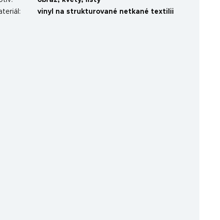
otiv
:
obraz
,
květy
,
listy
teriál
:
vinyl na strukturované netkané textilii