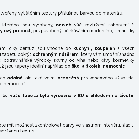
tvořeny vytištěním textury příslušnou barvou do materiálu.
z kterého jsou vyrobeny,
odolné
vůči roztržení, zabarvení či
nylový produkt
, přizpůsobený očekáváním moderního, technicky
kem
, díky čemuž jsou vhodné do
kuchyní, koupelen
a všech
u tapetu pokrýt
ochranným nátěrem
, který vám umožní snadno
ou: potravinářské výrobky, skvrny od vína nebo kávy, kosmetiky,
už jsou tapety ideální například do
škol a školek, nemocnic
.
ejen
odolná
, ale také velmi
bezpečná
pro koncového uživatele.
do nemocnic).
, že vaše tapeta byla vyrobena v EU s ohledem na životní
e mít možnost zkontrolovat barvy ve vlastnom interiéru, sladit
 správnou texturu.