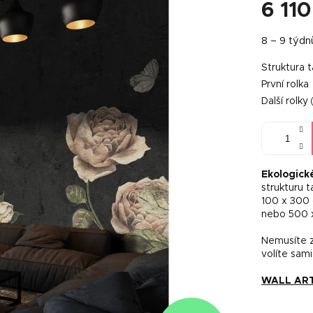
6 110
Měrná
8 – 9 týdn
cena:
Struktura 
První rolka
Další rolky
Ekologick
strukturu 
100 x 300
nebo 500 
Nemusíte za
volíte sami
WALL ART 