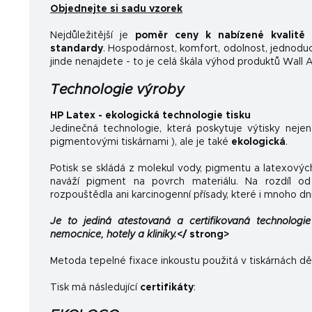
Objednejte si sadu vzorek
Nejdůležitější je
poměr ceny k nabízené kvalitě
a
standardy
.
Hospodárnost, komfort, odolnost, jednoducho
jinde nenajdete - to je celá škála výhod produktů Wall A
Technologie výroby
HP Latex - ekologická technologie tisku
Jedinečná technologie, která poskytuje výtisky neje
pigmentovými tiskárnami ), ale je také
ekologická
.
Potisk se skládá z molekul vody, pigmentu a latexovýc
naváží pigment na povrch materiálu. Na rozdíl od 
rozpouštědla ani karcinogenní přísady, které i mnoho dn
Je to jediná atestovaná a certifikovaná technologie 
nemocnice, hotely a kliniky.
</ strong>
Metoda tepelné fixace inkoustu použitá v tiskárnách dě
Tisk má následující
certifikáty
: