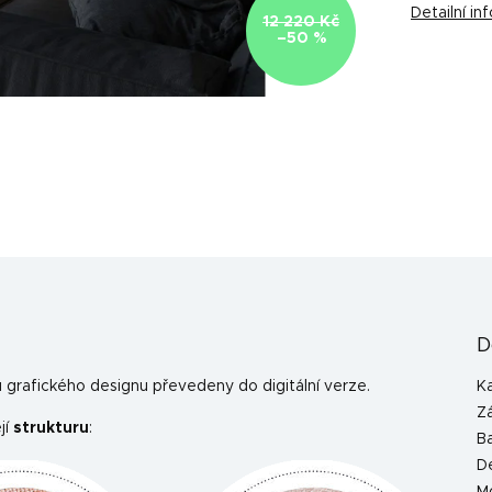
Detailní i
12 220 Kč
–50 %
D
grafického designu převedeny do digitální verze.
K
Z
jí
strukturu
:
B
D