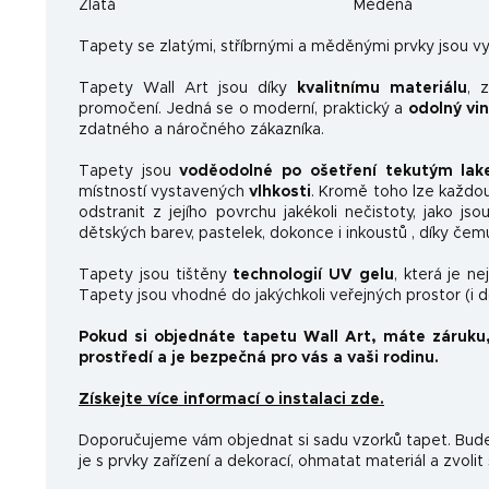
Zlatá
Měděná
Ta
pety se zlatými, stříbrnými a měděnými prvky jsou vy
Tapety Wall Art jsou díky
kvalitnímu materiálu
, 
promočení. Jedná se o moderní, praktický a
odolný vi
zdatného a náročného zákazníka.
Tapety jsou
voděodolné po ošetření tekutým la
místností vystavených
vlhkosti
. Kromě toho lze každo
odstranit z jejího povrchu jakékoli nečistoty, jako js
dětských barev, pastelek, dokonce i inkoustů , díky čem
Tapety jsou tištěny
technologií UV gelu
, která je n
Tapety jsou vhodné do jakýchkoli veřejných prostor (i 
Pokud si objednáte tapetu Wall Art, máte záruku
prostředí a je bezpečná pro vás a vaši rodinu.
Získejte více informací o instalaci zde.
Doporučujeme vám objednat si sadu vzorků tapet. Budet
je s prvky zařízení a dekorací, ohmatat materiál a zvolit