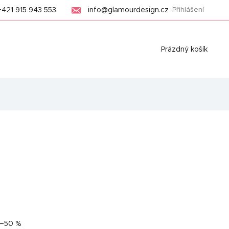
+421 915 943 553
info@glamourdesign.cz
Přihlášení
Nákupní
Prázdný košík
košík
–50 %