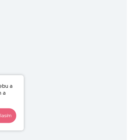
ebu a
n a
lasím