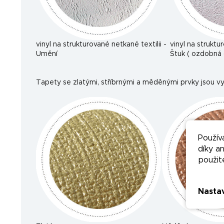
vinyl na strukturované netkané textilii -
vinyl na struktu
Umění
Štuk ( ozdobná 
Tapety se zlatými, stříbrnými a měděnými prvky jsou vy
Použív
díky a
použit
Nasta