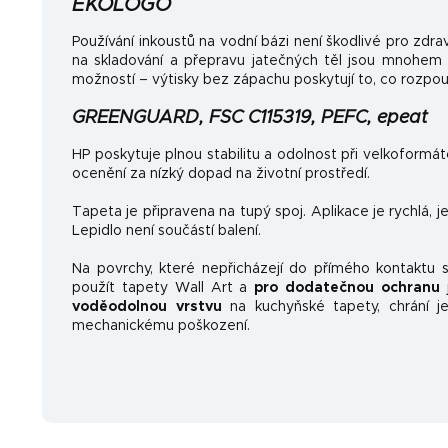
EKOLOGO
Používání inkoustů na vodní bázi není škodlivé pro zdrav
na skladování a přepravu jatečných těl jsou mnohem
možností – výtisky bez zápachu poskytují to, co rozpo
GREENGUARD, FSC C115319, PEFC, epeat
HP poskytuje plnou stabilitu a odolnost při velkoformá
ocenění za nízký dopad na životní prostředí.
Tapeta je připravena na tupý spoj. Aplikace je rychlá, 
Lepidlo není součástí balení.
Na povrchy, které nepřicházejí do přímého kontaktu
použít tapety Wall Art a
pro dodatečnou ochranu
j
voděodolnou vrstvu
na kuchyňské tapety, chrání je
mechanickému poškození.