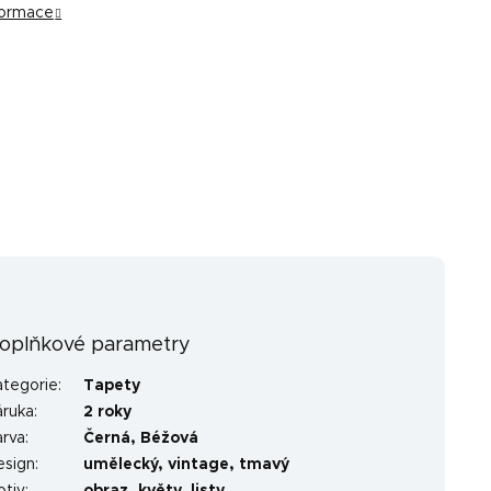
nformace
oplňkové parametry
ategorie
:
Tapety
áruka
:
2 roky
arva
:
Černá
,
Béžová
esign
:
umělecký
,
vintage
,
tmavý