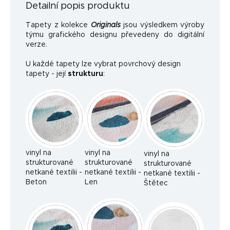
Detailní popis produktu
Tapety z kolekce
Originals
jsou výsledkem výroby
týmu grafického designu převedeny do digitální
verze.
U každé tapety lze vybrat povrchový design
tapety - její
strukturu
:
vinyl na
vinyl na
vinyl na
strukturované
strukturované
strukturované
netkané textilii -
netkané textilii -
netkané textilii -
Beton
Len
Štětec