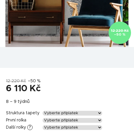
12 220 Kč
–50 %
12 220 Kč
–50 %
6 110 Kč
Měrná
8 – 9 týdnů
cena:
Struktura tapety
První rolka
Další rolky
?