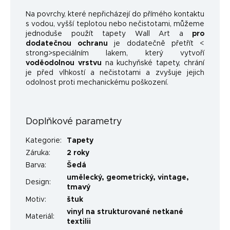
Na povrchy, které nepřicházejí do přímého kontaktu
s vodou, vyšší teplotou nebo nečistotami, můžeme
jednoduše použít tapety Wall Art a
pro
dodatečnou ochranu
je dodatečně přetřít <
strong>speciálním lakem, který vytvoří
voděodolnou vrstvu
na kuchyňské tapety, chrání
je před vlhkostí a nečistotami a zvyšuje jejich
odolnost proti mechanickému poškození.
Doplňkové parametry
Kategorie
:
Tapety
Záruka
:
2 roky
Barva
:
Šedá
umělecký
,
geometrický
,
vintage
,
Design
:
tmavý
Motiv
:
štuk
vinyl na strukturované netkané
Materiál
:
textilii