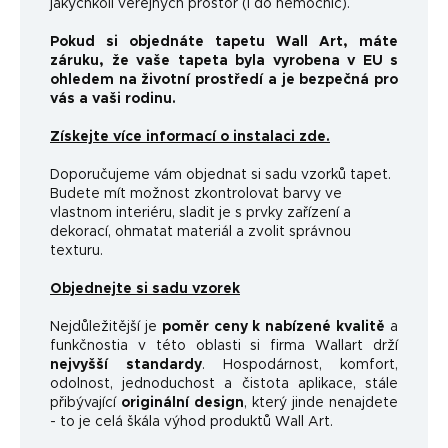
jakýchkoli veřejných prostor (i do nemocnic).
Pokud si objednáte tapetu Wall Art, máte
záruku, že vaše tapeta byla vyrobena v EU s
ohledem na životní prostředí a je bezpečná pro
vás a vaši rodinu.
Získejte více informací o instalaci zde.
Doporučujeme vám objednat si sadu vzorků tapet.
Budete mít možnost zkontrolovat barvy ve
vlastnom interiéru, sladit je s prvky zařízení a
dekorací, ohmatat materiál a zvolit správnou
texturu.
Objednejte si sadu vzorek
Nejdůležitější je
poměr ceny k nabízené kvalitě
a
funkčnosti
a v této oblasti si firma Wallart drží
nejvyšší standardy
.
Hospodárnost, komfort,
odolnost, jednoduchost a čistota aplikace, stále
přibývající
originální design
, který jinde nenajdete
- to je celá škála výhod produktů Wall Art.