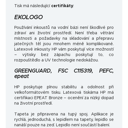
Tisk má následující
certifikáty
:
EKOLOGO
Používání inkoustů na vodní bázi není škodlivé pro
zdraví ani životní prostředí. Není třeba větrání
místnosti a požadavky na skladování a přepravu
jatečných těl jsou mnohem méně komplikované.
Latexové inkousty HP vám poskytují více možností
– výtisky bez zápachu poskytují to, co
rozpouštědlo a UV technologie nedokážou.
GREENGUARD, FSC C115319, PEFC,
epeat
HP poskytuje plnou stabilitu a odolnost při
velkoformátovém tisku. Latexová tiskárna HP má
certifikaci EPEAT Bronze – ocenění za nízký dopad
na životní prostředí.
Tapeta je připravena na tupý spoj. Aplikace je
rychlá, jednoduchá, s lepidlem na tapety, lepidlo se
nanáší pouze na zeď. Lepidlo není součástí balení.