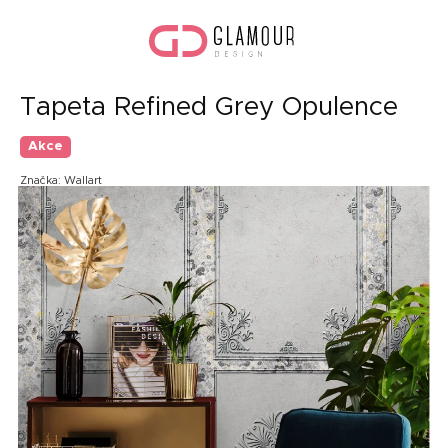
Přejít
Náku
na
koší
obsah
Tapeta Refined Grey Opulence
Akce
Značka:
Wallart