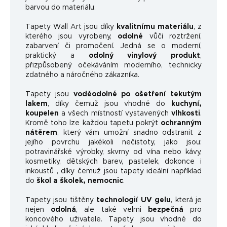
barvou do materiálu.
Tapety Wall Art jsou díky
kvalitnímu materiálu
, z
kterého jsou vyrobeny,
odolné
vůči roztržení,
zabarvení či promočení. Jedná se o moderní,
praktický a
odolný vinylový produkt
,
přizpůsobený očekáváním moderního, technicky
zdatného a náročného zákazníka.
Tapety jsou
voděodolné po ošetření tekutým
lakem
, díky čemuž jsou vhodné do
kuchyní,
koupelen
a všech místností vystavených
vlhkosti
.
Kromě toho lze každou tapetu pokrýt
ochranným
nátěrem
, který vám umožní snadno odstranit z
jejího povrchu jakékoli nečistoty, jako jsou:
potravinářské výrobky, skvrny od vína nebo kávy,
kosmetiky, dětských barev, pastelek, dokonce i
inkoustů , díky čemuž jsou tapety ideální například
do
škol a školek, nemocnic
.
Tapety jsou tištěny
technologií UV gelu
, která je
nejen
odolná
, ale také velmi
bezpečná
pro
koncového uživatele. Tapety jsou vhodné do