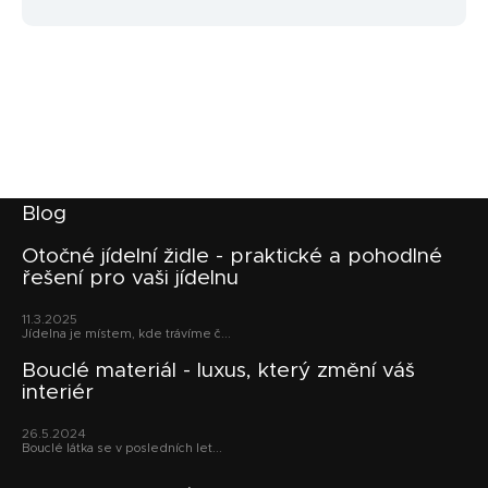
Z
Blog
á
p
Otočné jídelní židle - praktické a pohodlné
řešení pro vaši jídelnu
a
t
11.3.2025
í
Jídelna je místem, kde trávíme č...
Bouclé materiál - luxus, který změní váš
interiér
26.5.2024
Bouclé látka se v posledních let...