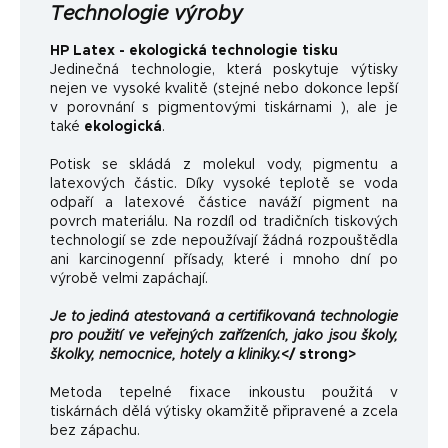
Technologie výroby
HP Latex - ekologická technologie tisku
Jedinečná technologie, která poskytuje výtisky
nejen ve vysoké kvalitě (stejné nebo dokonce lepší
v porovnání s pigmentovými tiskárnami ), ale je
také
ekologická
.
Potisk se skládá z molekul vody, pigmentu a
latexových částic. Díky vysoké teplotě se voda
odpaří a latexové částice naváží pigment na
povrch materiálu. Na rozdíl od tradičních tiskových
technologií se zde nepoužívají žádná rozpouštědla
ani karcinogenní přísady, které i mnoho dní po
výrobě velmi zapáchají.
Je to jediná atestovaná a certifikovaná technologie
pro použití ve veřejných zařízeních, jako jsou školy,
školky, nemocnice, hotely a kliniky.
</ strong>
Metoda tepelné fixace inkoustu použitá v
tiskárnách dělá výtisky okamžitě připravené a zcela
bez zápachu.