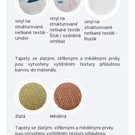
vinyl na
vinyl na
vinyl na
strukturované
strukturované
strukturované
netkané textilii -
netkané textilii -
netkané textilii -
Štuk ( ozdobná
Umění
Rustik
omítka)
Tapety se zlatými, stříbrnými a měděnými prvky
jsou vytvořeny vytištěním textury příslušnou
barvou do materiálu.
Zlatá
Měděná
Ta
pety se zlatými, stříbrnými a měděnými prvky
jsou vytvořeny vytištěním textury příslušnou