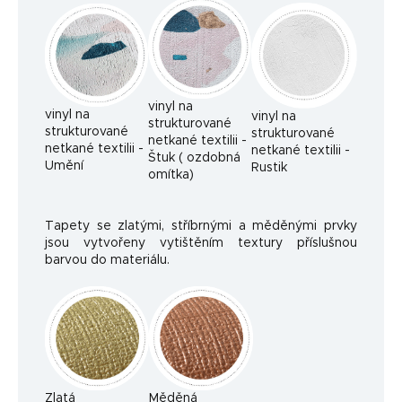
vinyl na
vinyl na
vinyl na
strukturované
strukturované
strukturované
netkané textilii -
netkané textilii -
netkané textilii -
Štuk ( ozdobná
Umění
Rustik
omítka)
Tapety se zlatými, stříbrnými a měděnými prvky
jsou vytvořeny vytištěním textury příslušnou
barvou do materiálu.
Zlatá
Měděná