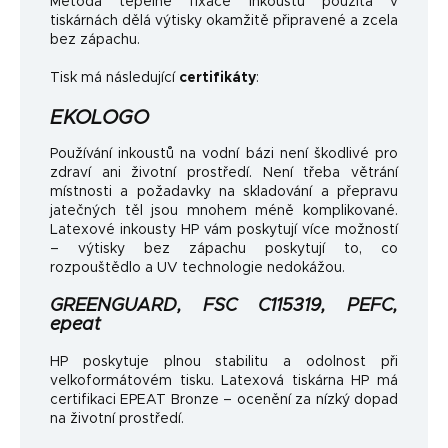
Metoda tepelné fixace inkoustu použitá v
tiskárnách dělá výtisky okamžitě připravené a zcela
bez zápachu.
Tisk má následující
certifikáty
:
EKOLOGO
Používání inkoustů na vodní bázi není škodlivé pro
zdraví ani životní prostředí. Není třeba větrání
místnosti a požadavky na skladování a přepravu
jatečných těl jsou mnohem méně komplikované.
Latexové inkousty HP vám poskytují více možností
– výtisky bez zápachu poskytují to, co
rozpouštědlo a UV technologie nedokážou.
GREENGUARD, FSC C115319, PEFC,
epeat
HP poskytuje plnou stabilitu a odolnost při
velkoformátovém tisku. Latexová tiskárna HP má
certifikaci EPEAT Bronze – ocenění za nízký dopad
na životní prostředí.