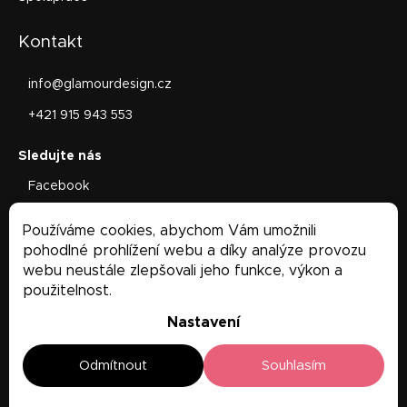
Kontakt
info
@
glamourdesign.cz
+421 915 943 553
Facebook
glamourdesign.sk
Používáme cookies, abychom Vám umožnili
Facebook
pohodlné prohlížení webu a díky analýze provozu
webu neustále zlepšovali jeho funkce, výkon a
použitelnost.
Nastavení
Odmítnout
Souhlasím