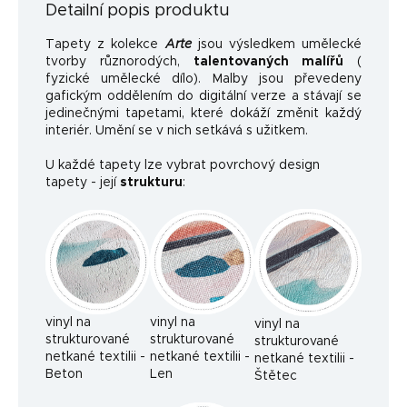
Detailní popis produktu
Tapety z kolekce
Arte
jsou výsledkem umělecké
tvorby různorodých,
talentovaných malířů
(
fyzické umělecké dílo). Malby jsou převedeny
gafickým oddělením do digitální verze a stávají se
jedinečnými tapetami, které dokáží změnit každý
interiér. Umění se v nich setkává s užitkem.
U každé tapety lze vybrat povrchový design
tapety - její
strukturu
:
vinyl na
vinyl na
vinyl na
strukturované
strukturované
strukturované
netkané textilii -
netkané textilii -
netkané textilii -
Beton
Len
Štětec