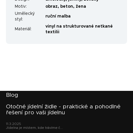
Motiv
:
obraz
,
beton
,
žena
Umělecký
ruční malba
styl
:
vinyl na strukturované netkané
Materiál
:
textilii
Z
Blog
á
p
Otočné jídelní židle - praktické a pohodlné
řešení pro vaši jídelnu
a
t
11.3.2025
í
Jídelna je místem, kde trávíme č...