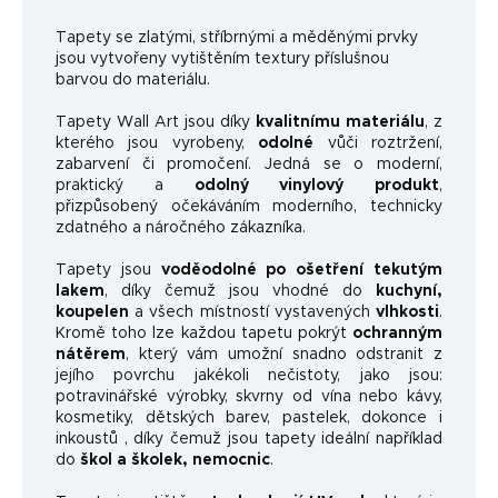
Ta
pety se zlatými, stříbrnými a měděnými prvky
jsou vytvořeny vytištěním textury příslušnou
barvou do materiálu.
Tapety Wall Art jsou díky
kvalitnímu materiálu
, z
kterého jsou vyrobeny,
odolné
vůči roztržení,
zabarvení či promočení. Jedná se o moderní,
praktický a
odolný vinylový produkt
,
přizpůsobený očekáváním moderního, technicky
zdatného a náročného zákazníka.
Tapety jsou
voděodolné po ošetření tekutým
lakem
, díky čemuž jsou vhodné do
kuchyní,
koupelen
a všech místností vystavených
vlhkosti
.
Kromě toho lze každou tapetu pokrýt
ochranným
nátěrem
, který vám umožní snadno odstranit z
jejího povrchu jakékoli nečistoty, jako jsou:
potravinářské výrobky, skvrny od vína nebo kávy,
kosmetiky, dětských barev, pastelek, dokonce i
inkoustů , díky čemuž jsou tapety ideální například
do
škol a školek, nemocnic
.