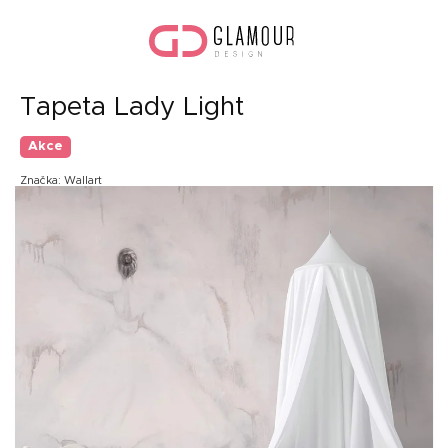
Přejít
Náku
na
koší
obsah
Tapeta Lady Light
Akce
Značka:
Wallart