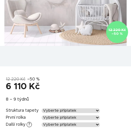
12 220 Kč
–50 %
12 220 Kč
–50 %
6 110 Kč
Měrná
8 – 9 týdnů
cena:
Struktura tapety
První rolka
Další rolky
?