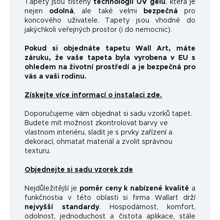
Tapety jsou tištěny
technologií UV gelu
, která je
nejen
odolná
, ale také velmi
bezpečná
pro
koncového uživatele. Tapety jsou vhodné do
jakýchkoli veřejných prostor (i do nemocnic).
Pokud si objednáte tapetu Wall Art, máte
záruku, že vaše tapeta byla vyrobena v EU s
ohledem na životní prostředí a je bezpečná pro
vás a vaši rodinu.
Získejte více informací o instalaci zde.
Doporučujeme vám objednat si sadu vzorků tapet.
Budete mít možnost zkontrolovat barvy ve
vlastnom interiéru, sladit je s prvky zařízení a
dekorací, ohmatat materiál a zvolit správnou
texturu.
Objednejte si sadu vzorek zde
Nejdůležitější je
poměr ceny k nabízené kvalitě
a
funkčnosti
a v této oblasti si firma Wallart drží
nejvyšší standardy
.
Hospodárnost, komfort,
odolnost, jednoduchost a čistota aplikace, stále