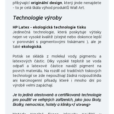
přibývající
originální design
, který jinde nenajdete
- to je celá škála výhod produktů Wall Art.
Technologie výroby
HP Latex - ekologická technologie tisku
Jedinečná technologie, která poskytuje výtisky
nejen ve vysoké kvalitě (stejné nebo dokonce lepší
v porovnání s pigmentovými tiskárnami ), ale je
také
ekologická
.
Potisk se skládá z molekul vody, pigmentu a
latexových částic. Díky vysoké teplotě se voda
odpaří a latexové částice naváží pigment na
povrch materiálu. Na rozdíl od tradičních tiskových
technologií se zde nepoužívají žádná rozpouštědla
ani karcinogenní přísady, které i mnoho dní po
výrobě velmi zapáchají.
Je to jediná atestovaná a certifikovaná technologie
pro použití ve veřejných zařízeních, jako jsou školy,
školky, nemocnice, hotely a kliniky.
</ strong>