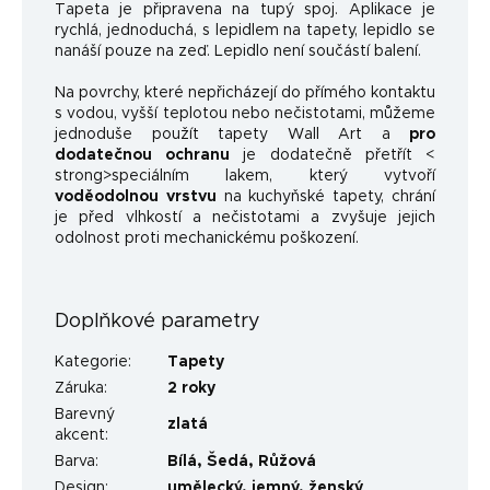
Tapeta je připravena na tupý spoj. Aplikace je
rychlá, jednoduchá, s lepidlem na tapety, lepidlo se
nanáší pouze na zeď. Lepidlo není součástí balení.
Na povrchy, které nepřicházejí do přímého kontaktu
s vodou, vyšší teplotou nebo nečistotami, můžeme
jednoduše použít tapety Wall Art a
pro
dodatečnou ochranu
je dodatečně přetřít <
strong>speciálním lakem, který vytvoří
voděodolnou vrstvu
na kuchyňské tapety, chrání
je před vlhkostí a nečistotami a zvyšuje jejich
odolnost proti mechanickému poškození.
Doplňkové parametry
Kategorie
:
Tapety
Záruka
:
2 roky
Barevný
zlatá
akcent
:
Barva
:
Bílá
,
Šedá
,
Růžová
Design
:
umělecký
,
jemný
,
ženský