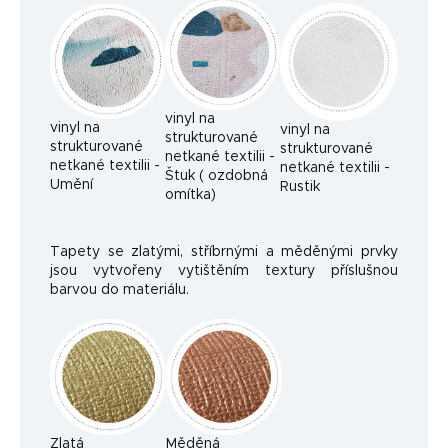
vinyl na
vinyl na
vinyl na
strukturované
strukturované
strukturované
netkané textilii -
netkané textilii -
netkané textilii -
Štuk ( ozdobná
Umění
Rustik
omítka)
Tapety se zlatými, stříbrnými a měděnými prvky
jsou vytvořeny vytištěním textury příslušnou
barvou do materiálu.
Zlatá
Měděná