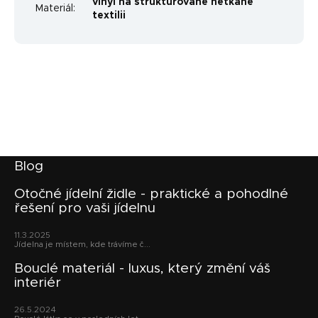
vinyl na strukturované netkané
Materiál
:
textilii
Z
Blog
á
p
Otočné jídelní židle - praktické a pohodlné
řešení pro vaši jídelnu
a
t
11.3.2025
í
Jídelna je místem, kde trávíme č...
Bouclé materiál - luxus, který změní váš
interiér
26.5.2024