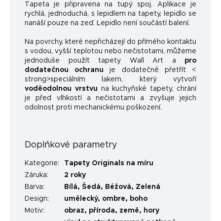
Tapeta je připravena na tupý spoj. Aplikace je
rychlá, jednoduchá, s lepidlem na tapety, lepidlo se
nanáší pouze na zeď. Lepidlo není součástí balení.
Na povrchy, které nepřicházejí do přímého kontaktu
s vodou, vyšší teplotou nebo nečistotami, můžeme
jednoduše použít tapety Wall Art a
pro
dodatečnou ochranu
je dodatečně přetřít <
strong>speciálním lakem, který vytvoří
voděodolnou vrstvu
na kuchyňské tapety, chrání
je před vlhkostí a nečistotami a zvyšuje jejich
odolnost proti mechanickému poškození.
Doplňkové parametry
Kategorie
:
Tapety Originals na míru
Záruka
:
2 roky
Barva
:
Bílá
,
Šedá
,
Béžová
,
Zelená
Design
:
umělecký
,
ombre
,
boho
Motiv
:
obraz
,
příroda
,
země
,
hory