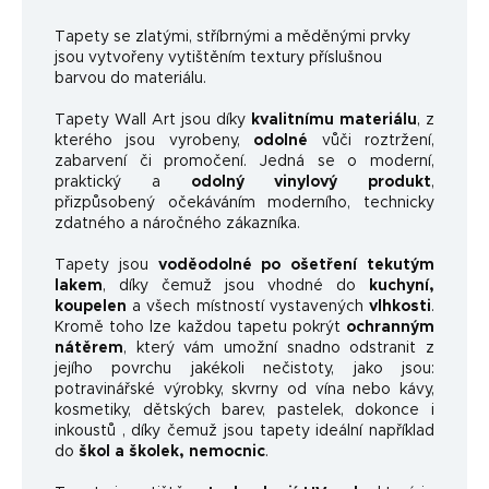
Ta
pety se zlatými, stříbrnými a měděnými prvky
jsou vytvořeny vytištěním textury příslušnou
barvou do materiálu.
Tapety Wall Art jsou díky
kvalitnímu materiálu
, z
kterého jsou vyrobeny,
odolné
vůči roztržení,
zabarvení či promočení. Jedná se o moderní,
praktický a
odolný vinylový produkt
,
přizpůsobený očekáváním moderního, technicky
zdatného a náročného zákazníka.
Tapety jsou
voděodolné po ošetření tekutým
lakem
, díky čemuž jsou vhodné do
kuchyní,
koupelen
a všech místností vystavených
vlhkosti
.
Kromě toho lze každou tapetu pokrýt
ochranným
nátěrem
, který vám umožní snadno odstranit z
jejího povrchu jakékoli nečistoty, jako jsou:
potravinářské výrobky, skvrny od vína nebo kávy,
kosmetiky, dětských barev, pastelek, dokonce i
inkoustů , díky čemuž jsou tapety ideální například
do
škol a školek, nemocnic
.