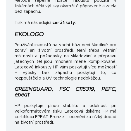
Metoda tepelné fixace inkoustu použitá v
tiskárnách dělá výtisky okamžitě připravené a zcela
bez zápachu.
Tisk má následující
certifikáty
:
EKOLOGO
Používání inkoustů na vodní bázi není škodlivé pro
zdraví ani životní prostředí. Není třeba větrání
místnosti a požadavky na skladování a přepravu
jatečných těl jsou mnohem méně komplikované.
Latexové inkousty HP vám poskytují více možností
– výtisky bez zápachu poskytují to, co
rozpouštědlo a UV technologie nedokážou.
GREENGUARD, FSC C115319, PEFC,
epeat
HP poskytuje plnou stabilitu a odolnost při
velkoformátovém tisku. Latexová tiskárna HP má
certifikaci EPEAT Bronze – ocenění za nízký dopad
na životní prostředí.