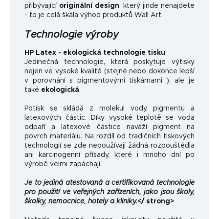
přibývající
originální design
, který jinde nenajdete
- to je celá škála výhod produktů Wall Art.
Technologie výroby
HP Latex - ekologická technologie tisku
Jedinečná technologie, která poskytuje výtisky
nejen ve vysoké kvalitě (stejné nebo dokonce lepší
v porovnání s pigmentovými tiskárnami ), ale je
také
ekologická
.
Potisk se skládá z molekul vody, pigmentu a
latexových částic. Díky vysoké teplotě se voda
odpaří a latexové částice naváží pigment na
povrch materiálu. Na rozdíl od tradičních tiskových
technologií se zde nepoužívají žádná rozpouštědla
ani karcinogenní přísady, které i mnoho dní po
výrobě velmi zapáchají.
Je to jediná atestovaná a certifikovaná technologie
pro použití ve veřejných zařízeních, jako jsou školy,
školky, nemocnice, hotely a kliniky.
</ strong>