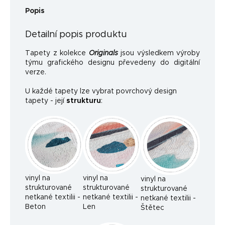
Popis
Detailní popis produktu
Tapety z kolekce
Originals
jsou výsledkem výroby
týmu grafického designu převedeny do digitální
verze.
U každé tapety lze vybrat povrchový design
tapety - její
strukturu
:
vinyl na
vinyl na
vinyl na
strukturované
strukturované
strukturované
netkané textilii -
netkané textilii -
netkané textilii -
Beton
Len
Štětec