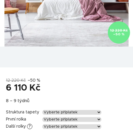
12 220 Kč
–50 %
12 220 Kč
–50 %
6 110 Kč
Měrná
8 – 9 týdnů
cena:
Struktura tapety
První rolka
Další rolky
?