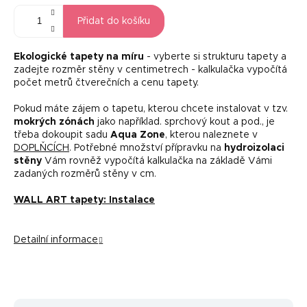
Přidat do košíku
Ekologické tapety na míru
- vyberte si strukturu tapety a
zadejte rozměr stěny v centimetrech - kalkulačka vypočítá
počet metrů čtverečních a cenu tapety.
Pokud máte zájem o tapetu, kterou chcete instalovat v tzv.
mokrých zónách
jako například. sprchový kout a pod., je
třeba dokoupit sadu
Aqua Zone
, kterou naleznete v
DOPLŇCÍCH
. Potřebné množství přípravku na
hydroizolaci
stěny
Vám rovněž vypočítá kalkulačka na základě Vámi
zadaných rozměrů stěny v cm.
WALL ART tapety: Instalace
Detailní informace