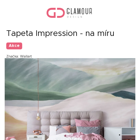
Přejít
Náku
na
koší
obsah
Tapeta Impression - na míru
Akce
Značka:
Wallart