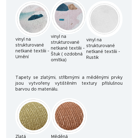
vinyl na
vinyl na
vinyl na
strukturované
strukturované
strukturované
netkané textilii -
netkané textilii -
netkané textilii -
Štuk ( ozdobná
Umění
Rustik
omítka)
Tapety se zlatými, stříbrnými a měděnými prvky
jsou vytvořeny vytištěním textury příslušnou
barvou do materiálu.
Zlatá
Měděná