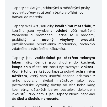
Ta
pety se zlatými, stříbrnými a měděnými prvky
jsou vytvořeny vytištěním textury příslušnou
barvou do materiálu.
Tapety Wall Art jsou díky
kvalitnímu materiálu
, z
kterého jsou vyrobeny,
odolné
vůči roztržení,
zabarvení či promočení. Jedná se o moderní,
praktický a
odolný vinylový produkt
,
přizpůsobený očekáváním moderního, technicky
zdatného a náročného zákazníka.
Tapety jsou
voděodolné po ošetření tekutým
lakem
, díky čemuž jsou vhodné do
kuchyní,
koupelen
a všech místností vystavených
vlhkosti
.
Kromě toho lze každou tapetu pokrýt
ochranným
nátěrem
, který vám umožní snadno odstranit z
jejího povrchu jakékoli nečistoty, jako jsou:
potravinářské výrobky, skvrny od vína nebo kávy,
kosmetiky, dětských barev, pastelek, dokonce i
inkoustů , díky čemuž jsou tapety ideální například
do
škol a školek, nemocnic
.