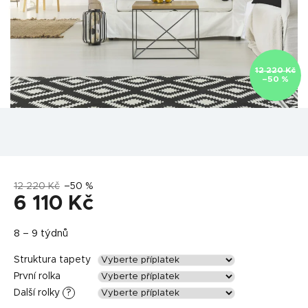
12 220 Kč
–50 %
12 220 Kč
–50 %
6 110 Kč
Měrná
8 – 9 týdnů
cena:
Struktura tapety
První rolka
Další rolky
?