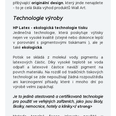
přibývající
originální design
, který jinde nenajdete
- to je celá škála výhod produktů Wall Art.
Technologie výroby
HP Latex - ekologická technologie tisku
Jedinečná technologie, která poskytuje výtisky
nejen ve vysoké kvalitě (stejné nebo dokonce lepší
v porovnání s pigmentovými tiskárnami ), ale je
také
ekologická
.
Potisk se skládá z molekul vody, pigmentu a
latexových částic. Díky vysoké teplotě se voda
odpaří a latexové částice naváží pigment na
povrch materiálu. Na rozdíl od tradičních tiskových
technologií se zde nepoužívají žádná rozpouštědla
ani karcinogenní přísady, které i mnoho dní po
výrobě velmi zapáchají.
Je to jediná atestovaná a certifikovaná technologie
pro použití ve veřejných zařízeních, jako jsou školy,
školky, nemocnice, hotely a kliniky.
</ strong>