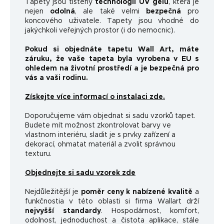
Tapety jsou tištěny
technologií UV gelu
, která je
nejen
odolná
, ale také velmi
bezpečná
pro
koncového uživatele. Tapety jsou vhodné do
jakýchkoli veřejných prostor (i do nemocnic).
Pokud si objednáte tapetu Wall Art, máte
záruku, že vaše tapeta byla vyrobena v EU s
ohledem na životní prostředí a je bezpečná pro
vás a vaši rodinu.
Získejte více informací o instalaci zde.
Doporučujeme vám objednat si sadu vzorků tapet.
Budete mít možnost zkontrolovat barvy ve
vlastnom interiéru, sladit je s prvky zařízení a
dekorací, ohmatat materiál a zvolit správnou
texturu.
Objednejte si sadu vzorek zde
Nejdůležitější je
poměr ceny k nabízené kvalitě
a
funkčnosti
a v této oblasti si firma Wallart drží
nejvyšší standardy
.
Hospodárnost, komfort,
odolnost, jednoduchost a čistota aplikace, stále