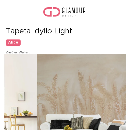
Přejít
Náku
na
koší
obsah
Tapeta Idyllo Light
Akce
Značka:
Wallart