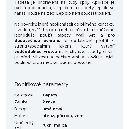
Tapeta je připravena na tupý spoj. Aplikace je
rychlá, jednoduchá, s lepidlem na tapety, lepidlo se
nanáší pouze na zeď. Lepidlo není součástí balení.
Na povrchy, které nepřicházejí do přímého kontaktu
s vodou, vyšší teplotou nebo nečistotami, můžeme
jednoduše použít tapety Wall Art a
pro
dodatečnou ochranu
je dodatečně přetřít <
strong>speciálním lakem, který vytvoří
voděodolnou vrstvu
na kuchyňské tapety, chrání
je před vlhkostí a nečistotami a zvyšuje jejich
odolnost proti mechanickému poškození.
Doplňkové parametry
Kategorie
:
Tapety
Záruka
:
2 roky
Design
:
umělecký
Motiv
:
obraz
,
příroda
,
zem
Umělecký
ruční malba
styl
: