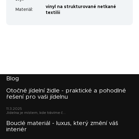
vinyl na strukturované netkané
Materiál
:
textilii
Z
Blog
á
p
Otočné jídelní židle - praktické a pohodlné
řešení pro vaši jídelnu
a
t
11.3.2025
í
Jídelna je místem, kde trávíme č...
Bouclé materiál - luxus, který změní váš
interiér