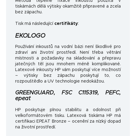
Metoda tepelné fixace inkoustu použitá v
tiskárnách dělá výtisky okamžitě připravené a zcela
bez zápachu.
Tisk má následující
certifikáty
:
EKOLOGO
Používání inkoustů na vodní bázi není škodlivé pro
zdraví ani životní prostředí. Není třeba větrání
místnosti a požadavky na skladování a přepravu
jatečných těl jsou mnohem méně komplikované.
Latexové inkousty HP vám poskytují více možností
– výtisky bez zápachu poskytují to, co
rozpouštědlo a UV technologie nedokážou.
GREENGUARD, FSC C115319, PEFC,
epeat
HP poskytuje plnou stabilitu a odolnost při
velkoformátovém tisku. Latexová tiskárna HP má
certifikaci EPEAT Bronze – ocenění za nízký dopad
na životní prostředí.