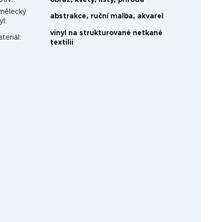
otiv
:
obraz
,
květy
,
listy
,
příroda
mělecký
abstrakce
,
ruční malba
,
akvarel
yl
:
vinyl na strukturované netkané
teriál
:
textilii