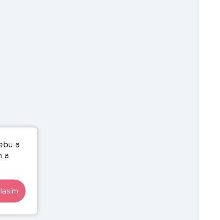
ebu a
n a
lasím