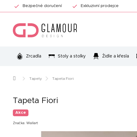
Přejít
Bezpečné doručení
Exkluzivní prodejce
na
obsah
Zrcadla
Stoly a stolky
Židle a křesla
Domů
Tapety
Tapeta Fiori
Tapeta Fiori
Akce
Značka:
Wallart