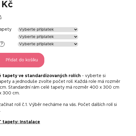
 Kč
ů
tapety
?
Přidat do košíku
é tapety ve standardizovaných rolích
- vyberte si
tapety a jednoduše zvolte počet rolí. Každá role má rozměr
 cm. Standardní rám celé tapety má rozměr 400 x 300 cm
x 300 cm.
čínat rolí č.1. Výběr necháme na vás. Počet dalších rolí si
.
tapety: Instalace