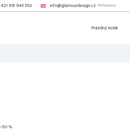
+421 915 943 553
info@glamourdesign.cz
Přihlášení
Nákupní
Prázdný košík
košík
–50 %