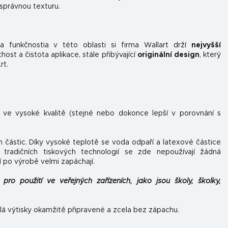
 správnou texturu.
 funkčnosti
a v této oblasti si firma Wallart drží
nejvyšší
st a čistota aplikace, stále přibývající
originální design
, který
rt.
n ve vysoké kvalitě (stejné nebo dokonce lepší v porovnání s
h částic. Díky vysoké teplotě se voda odpaří a latexové částice
tradičních tiskových technologií se zde nepoužívají žádná
í po výrobě velmi zapáchají.
pro použití ve veřejných zařízeních, jako jsou školy, školky,
lá výtisky okamžitě připravené a zcela bez zápachu.