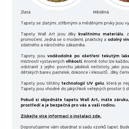
Zlatá
Měděná
Ta
pety se zlatými, stříbrnými a měděnými prvky jsou vy
Tapety Wall Art jsou díky
kvalitnímu materiálu
, 
promočení. Jedná se o moderní, praktický a
odolný vi
zdatného a náročného zákazníka.
Tapety jsou
voděodolné po ošetření tekutým la
místností vystavených
vlhkosti
. Kromě toho lze každo
odstranit z jejího povrchu jakékoli nečistoty, jako js
dětských barev, pastelek, dokonce i inkoustů , díky čem
Tapety jsou tištěny
technologií UV gelu
, která je n
Tapety jsou vhodné do jakýchkoli veřejných prostor (i 
Pokud si objednáte tapetu Wall Art, máte záruku
prostředí a je bezpečná pro vás a vaši rodinu.
Získejte více informací o instalaci zde.
Doporučujeme vám objednat si sadu vzorků tapet. Budet