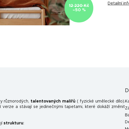
Detailní i
12 220 Kč
–50 %
D
y různorodých,
talentovaných malířů
( fyzické umělecké dílo).
K
 verze a stávají se jedinečnými tapetami, které dokáží změnit
Z
B
D
jí
strukturu
: