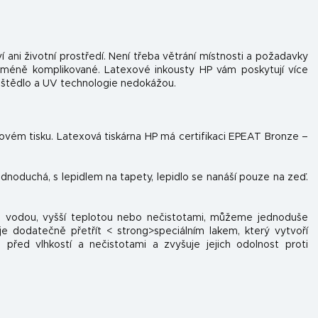
í ani životní prostředí. Není třeba větrání místnosti a požadavky
 méně komplikované. Latexové inkousty HP vám poskytují více
uštědlo a UV technologie nedokážou.
tovém tisku. Latexová tiskárna HP má certifikaci EPEAT Bronze –
jednoduchá, s lepidlem na tapety, lepidlo se nanáší pouze na zeď.
 s vodou, vyšší teplotou nebo nečistotami, můžeme jednoduše
e dodatečně přetřít < strong>speciálním lakem, který vytvoří
 před vlhkostí a nečistotami a zvyšuje jejich odolnost proti