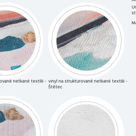
M
U
st
Ma
rované netkané textilii -
vinyl na strukturované netkané textilii -
Štětec