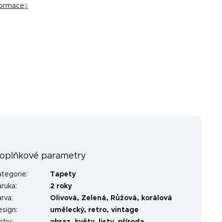
nformace
oplňkové parametry
ategorie
:
Tapety
áruka
:
2 roky
arva
:
Olivová
,
Zelená
,
Růžová
,
korálová
esign
:
umělecký
,
retro
,
vintage