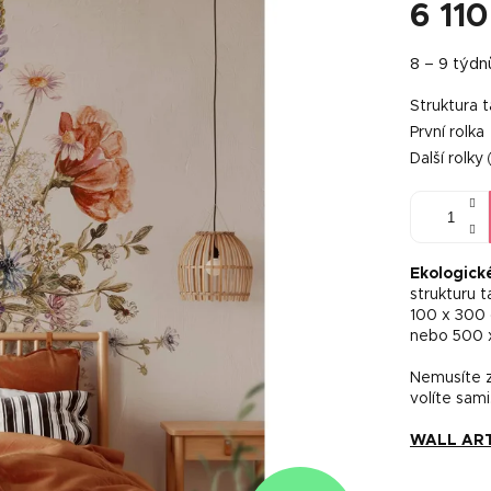
6 110
Měrná
8 – 9 týdn
cena:
Struktura 
První rolka
Další rolky
Ekologick
strukturu 
100 x 300
nebo 500 
Nemusíte za
volíte sami
WALL ART 