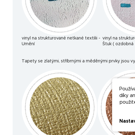
vinyl na strukturované netkané textilii -
vinyl na struktu
Umění
Štuk ( ozdobná 
Tapety se zlatými, stříbrnými a měděnými prvky jsou vy
Použív
díky a
použit
Nasta