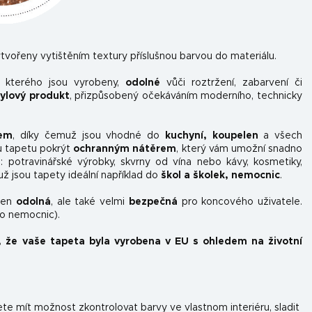
tvořeny vytištěním textury příslušnou barvou do materiálu.
z kterého jsou vyrobeny,
odolné
vůči roztržení, zabarvení či
nylový produkt
, přizpůsobený očekáváním moderního, technicky
kem
, díky čemuž jsou vhodné do
kuchyní, koupelen
a všech
u tapetu pokrýt
ochranným nátěrem
, který vám umožní snadno
ou: potravinářské výrobky, skvrny od vína nebo kávy, kosmetiky,
už jsou tapety ideální například do
škol a školek, nemocnic
.
ejen
odolná
, ale také velmi
bezpečná
pro koncového uživatele.
do nemocnic).
, že vaše tapeta byla vyrobena v EU s ohledem na životní
e mít možnost zkontrolovat barvy ve vlastnom interiéru, sladit