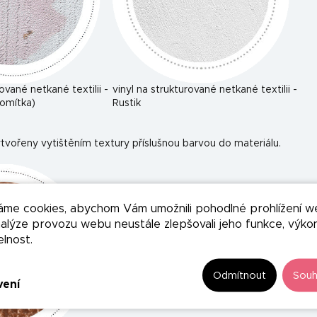
rované netkané textilii -
vinyl na strukturované netkané textilii -
omítka)
Rustik
tvořeny vytištěním textury příslušnou barvou do materiálu.
áme cookies, abychom Vám umožnili pohodlné prohlížení w
nalýze provozu webu neustále zlepšovali jeho funkce, výko
elnost.
Odmítnout
Souh
vení