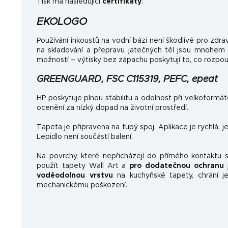
Tisk má následující
certifikáty
:
EKOLOGO
Používání inkoustů na vodní bázi není škodlivé pro zdrav
na skladování a přepravu jatečných těl jsou mnohem
možností – výtisky bez zápachu poskytují to, co rozpo
GREENGUARD, FSC C115319, PEFC, epeat
HP poskytuje plnou stabilitu a odolnost při velkoformá
ocenění za nízký dopad na životní prostředí.
Tapeta je připravena na tupý spoj. Aplikace je rychlá, 
Lepidlo není součástí balení.
Na povrchy, které nepřicházejí do přímého kontaktu
použít tapety Wall Art a
pro dodatečnou ochranu
j
voděodolnou vrstvu
na kuchyňské tapety, chrání je
mechanickému poškození.