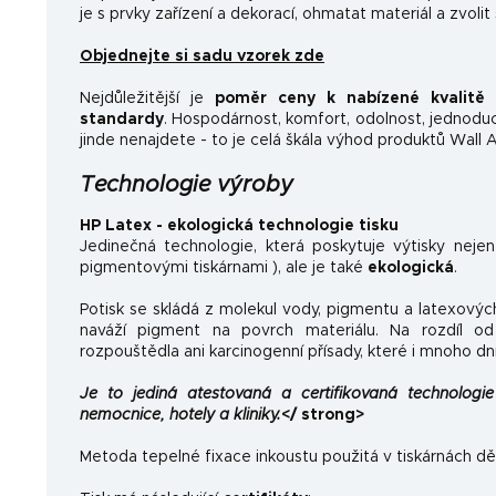
je s prvky zařízení a dekorací, ohmatat materiál a zvolit
Objednejte si sadu vzorek zde
Nejdůležitější je
poměr ceny k nabízené kvalitě
a
standardy
.
Hospodárnost, komfort, odolnost, jednoducho
jinde nenajdete - to je celá škála výhod produktů Wall A
Technologie výroby
HP Latex - ekologická technologie tisku
Jedinečná technologie, která poskytuje výtisky neje
pigmentovými tiskárnami ), ale je také
ekologická
.
Potisk se skládá z molekul vody, pigmentu a latexovýc
naváží pigment na povrch materiálu. Na rozdíl od 
rozpouštědla ani karcinogenní přísady, které i mnoho dn
Je to jediná atestovaná a certifikovaná technologie 
nemocnice, hotely a kliniky.
</ strong>
Metoda tepelné fixace inkoustu použitá v tiskárnách dě