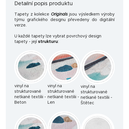
Detailní popis produktu
Tapety z kolekce
Originals
jsou výsledkem výroby
týmu grafického designu převedeny do digitální
verze.
U každé tapety lze vybrat povrchový design
tapety - její
strukturu
:
vinyl na
vinyl na
vinyl na
strukturované
strukturované
strukturované
netkané textilii -
netkané textilii -
netkané textilii -
Beton
Len
Štětec