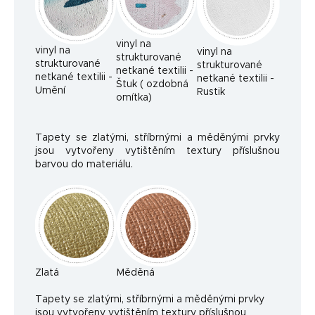
vinyl na
vinyl na
vinyl na
strukturované
strukturované
strukturované
netkané textilii -
netkané textilii -
netkané textilii -
Štuk ( ozdobná
Umění
Rustik
omítka)
Tapety se zlatými, stříbrnými a měděnými prvky
jsou vytvořeny vytištěním textury příslušnou
barvou do materiálu.
Zlatá
Měděná
Ta
pety se zlatými, stříbrnými a měděnými prvky
jsou vytvořeny vytištěním textury příslušnou