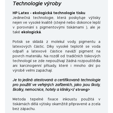
Technologie výroby
HP Latex - ekologická technologie tisku
Jedinečná technologie, která poskytuje výtisky
nejen ve vysoké kvalitě (stejné nebo dokonce lepší
v porovnání s pigmentovými tiskárnami ), ale je
také
ekologická
.
Potisk se skládá z molekul vody, pigmentu a
latexových částic. Díky vysoké teplotě se voda
odpaří a latexové částice naváží pigment na
povrch materiálu. Na rozdíl od tradičních tiskových
technologií se zde nepoužívají žádná rozpouštědla
ani karcinogenní přísady, které i mnoho dní po
výrobě velmi zapáchají.
Je to jediná atestovaná a certifikovaná technologie
pro použití ve veřejných zařízeních, jako jsou školy,
školky, nemocnice, hotely a kliniky.
</ strong>
Metoda tepelné fixace inkoustu použitá v
tiskárnách dělá výtisky okamžitě připravené a zcela
bez zápachu.