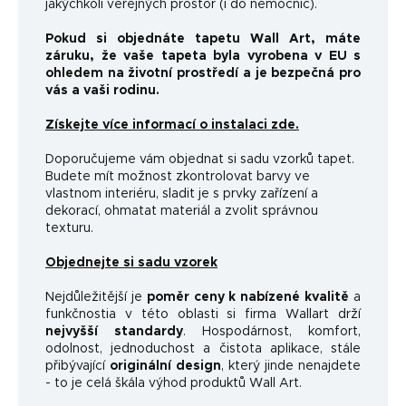
jakýchkoli veřejných prostor (i do nemocnic).
Pokud si objednáte tapetu Wall Art, máte
záruku, že vaše tapeta byla vyrobena v EU s
ohledem na životní prostředí a je bezpečná pro
vás a vaši rodinu.
Získejte více informací o instalaci zde.
Doporučujeme vám objednat si sadu vzorků tapet.
Budete mít možnost zkontrolovat barvy ve
vlastnom interiéru, sladit je s prvky zařízení a
dekorací, ohmatat materiál a zvolit správnou
texturu.
Objednejte si sadu vzorek
Nejdůležitější je
poměr ceny k nabízené kvalitě
a
funkčnosti
a v této oblasti si firma Wallart drží
nejvyšší standardy
.
Hospodárnost, komfort,
odolnost, jednoduchost a čistota aplikace, stále
přibývající
originální design
, který jinde nenajdete
- to je celá škála výhod produktů Wall Art.