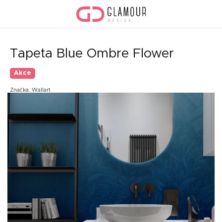
Přejít
na
obsah
Tapeta Blue Ombre Flower
Akce
Značka:
Wallart