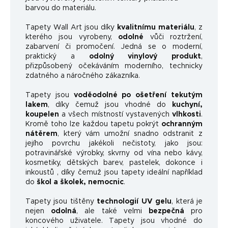
barvou do materiálu.
Tapety Wall Art jsou díky
kvalitnímu materiálu
, z
kterého jsou vyrobeny,
odolné
vůči roztržení,
zabarvení či promočení. Jedná se o moderní,
praktický a
odolný vinylový produkt
,
přizpůsobený očekáváním moderního, technicky
zdatného a náročného zákazníka.
Tapety jsou
voděodolné po ošetření tekutým
lakem
, díky čemuž jsou vhodné do
kuchyní,
koupelen
a všech místností vystavených
vlhkosti
.
Kromě toho lze každou tapetu pokrýt
ochranným
nátěrem
, který vám umožní snadno odstranit z
jejího povrchu jakékoli nečistoty, jako jsou:
potravinářské výrobky, skvrny od vína nebo kávy,
kosmetiky, dětských barev, pastelek, dokonce i
inkoustů , díky čemuž jsou tapety ideální například
do
škol a školek, nemocnic
.
Tapety jsou tištěny
technologií UV gelu
, která je
nejen
odolná
, ale také velmi
bezpečná
pro
koncového uživatele. Tapety jsou vhodné do