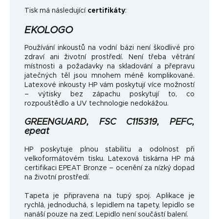
Tisk má následující
certifikáty
:
EKOLOGO
Používání inkoustů na vodní bázi není škodlivé pro
zdraví ani životní prostředí. Není třeba větrání
místnosti a požadavky na skladování a přepravu
jatečných těl jsou mnohem méně komplikované.
Latexové inkousty HP vám poskytují více možností
– výtisky bez zápachu poskytují to, co
rozpouštědlo a UV technologie nedokážou.
GREENGUARD, FSC C115319, PEFC,
epeat
HP poskytuje plnou stabilitu a odolnost při
velkoformátovém tisku. Latexová tiskárna HP má
certifikaci EPEAT Bronze – ocenění za nízký dopad
na životní prostředí.
Tapeta je připravena na tupý spoj. Aplikace je
rychlá, jednoduchá, s lepidlem na tapety, lepidlo se
nanáší pouze na zeď. Lepidlo není součástí balení.