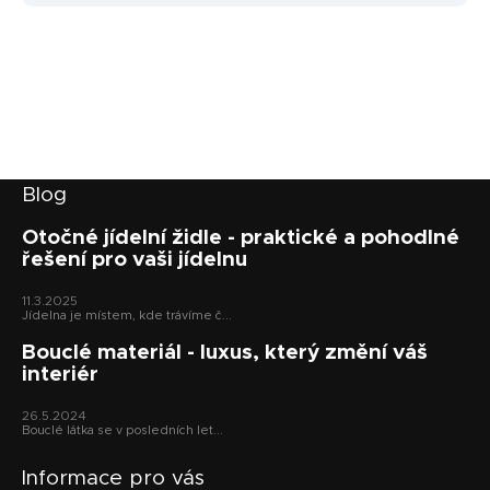
Z
Blog
á
p
Otočné jídelní židle - praktické a pohodlné
řešení pro vaši jídelnu
a
t
11.3.2025
í
Jídelna je místem, kde trávíme č...
Bouclé materiál - luxus, který změní váš
interiér
26.5.2024
Bouclé látka se v posledních let...
Informace pro vás