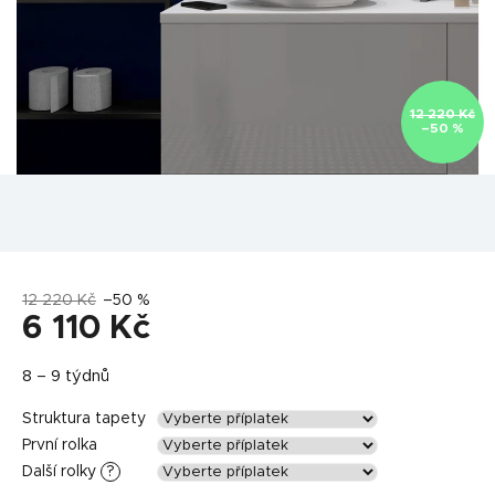
12 220 Kč
–50 %
12 220 Kč
–50 %
6 110 Kč
Měrná
8 – 9 týdnů
cena:
Struktura tapety
První rolka
Další rolky
?