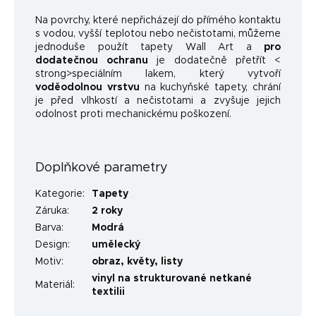
Na povrchy, které nepřicházejí do přímého kontaktu
s vodou, vyšší teplotou nebo nečistotami, můžeme
jednoduše použít tapety Wall Art a
pro
dodatečnou ochranu
je dodatečně přetřít <
strong>speciálním lakem, který vytvoří
voděodolnou vrstvu
na kuchyňské tapety, chrání
je před vlhkostí a nečistotami a zvyšuje jejich
odolnost proti mechanickému poškození.
Doplňkové parametry
Kategorie
:
Tapety
Záruka
:
2 roky
Barva
:
Modrá
Design
:
umělecký
Motiv
:
obraz
,
květy
,
listy
vinyl na strukturované netkané
Materiál
:
textilii