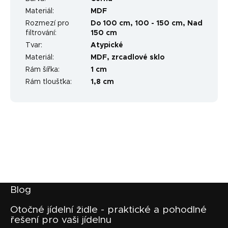
Materiál
:
MDF
Rozmezí pro
Do 100 cm
,
100 - 150 cm
,
Nad
filtrování
:
150 cm
Tvar
:
Atypické
Materiál
:
MDF, zrcadlové sklo
Rám šířka
:
1 cm
Rám tloušťka
:
1,8 cm
Z
Blog
á
p
Otočné jídelní židle - praktické a pohodlné
řešení pro vaši jídelnu
a