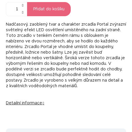
Přidat do košíku
Nadčasový, zaoblený tvar a charakter zrcadla Portal zvýrazní
světelný efekt LED osvětlení umístěného na zadní straně.
Toto zrcadlo v tenkém černém rámu s obloukem je
nabízeno ve dvou rozměrech, aby se hodilo do každého
interiéru. Zrcadlo Portal je vhodné umístit do koupelny,
předsíně, ložnice nebo šatny. Lze jej zavěsit buď
horizontálně nebo vertikálně. Široká verze tohoto zrcadla je
výborným řešením do koupelny nebo nad komodu. V
podélné verzi se zrcadlo bude perfektně hodit do chodby,
dostupné velikosti umožňují pohodlné sledování celé
postavy. Zrcadlo je vyrobeno s velkým důrazem na detail a
z kvalitních voděodolných materiálů.
Detailní informace