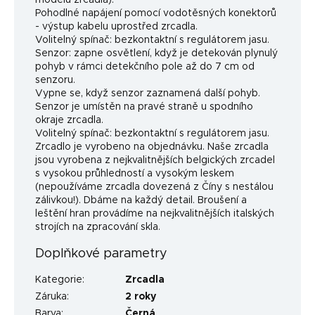
Pohodlné napájení pomocí vodotěsných konektorů
- výstup kabelu uprostřed zrcadla.
Volitelný spínač: bezkontaktní s regulátorem jasu.
Senzor: zapne osvětlení, když je detekován plynulý
pohyb v rámci detekčního pole až do 7 cm od
senzoru.
Vypne se, když senzor zaznamená další pohyb.
Senzor je umístěn na pravé straně u spodního
okraje zrcadla.
Volitelný spínač: bezkontaktní s regulátorem jasu.
Zrcadlo je vyrobeno na objednávku. Naše zrcadla
jsou vyrobena z nejkvalitnějších belgických zrcadel
s vysokou průhledností a vysokým leskem
(nepoužíváme zrcadla dovezená z Číny s nestálou
zálivkou!). Dbáme na každý detail. Broušení a
leštění hran provádíme na nejkvalitnějších italských
strojích na zpracování skla.
Doplňkové parametry
Kategorie
:
Zrcadla
Záruka
:
2 roky
Barva
:
Černá