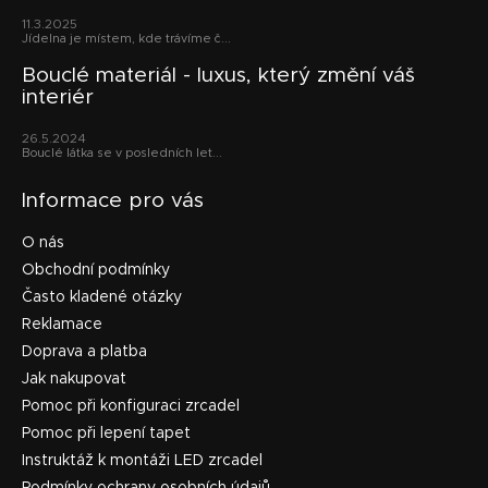
t
11.3.2025
í
Jídelna je místem, kde trávíme č...
Bouclé materiál - luxus, který změní váš
interiér
26.5.2024
Bouclé látka se v posledních let...
Informace pro vás
O nás
Obchodní podmínky
Často kladené otázky
Reklamace
Doprava a platba
Jak nakupovat
Pomoc při konfiguraci zrcadel
Pomoc při lepení tapet
Instruktáž k montáži LED zrcadel
Podmínky ochrany osobních údajů