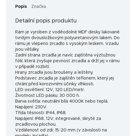
Popis
Značka
Detailní popis produktu
Rám je vyroben z voděodolné MDF desky lakované
tvrdým dvousložkovým polyuretanovým lakem. Do
rámu je vlepeno zrcadlo s vysokým leskem. Vzadu
jsou věšáky.
Zadní strana zrcadla je navíc zajištěna výztužnou
fólií, která zvyšuje pevnost zrcadla a drží jej v rámu
v případě rozbití.
Hrany zrcadla jsou broušeny a leštěny.
Podstavec zrcadla je zajištěn teflonem, který jej
chrání před korozivními účinky vlhkosti.
LED osvětlení: 12V, 120 LED/metr.
Životnost LED pásku: 30 000 h.
Barva světla: neutrální bílá 4000K nebo teplá.
Napájení: 230V.
Třída těsnosti: IP44, IP68.
Napájení: IP68, 12V, integrované, skryté za
zrcadlovou plochou.
Vzdálenost od zdi: 15-20 mm (v závislosti na
modelu zrcadla).