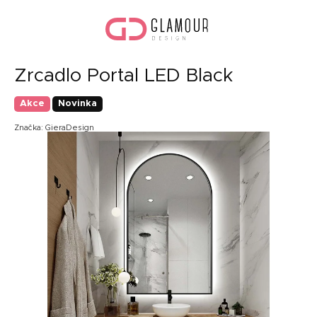
Přejít
Náku
na
koší
obsah
Zrcadlo Portal LED Black
Akce
Novinka
Značka:
GieraDesign