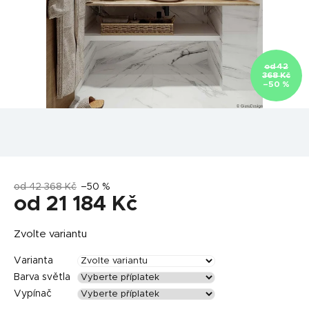
od 42
368 Kč
–50 %
od 42 368 Kč
–50 %
od
21 184 Kč
Měrná
Zvolte variantu
cena:
Varianta
Barva světla
Vypínač