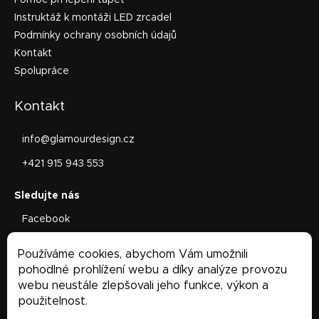
Instruktáž k montáži LED zrcadel
Podmínky ochrany osobních údajů
Kontakt
Spolupráce
Kontakt
info
@
glamourdesign.cz
+421 915 943 553
Facebook
glamourdesign.sk
Používáme cookies, abychom Vám umožnili
Facebook
pohodlné prohlížení webu a díky analýze provozu
webu neustále zlepšovali jeho funkce, výkon a
použitelnost.