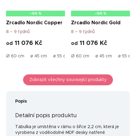
–50 %
–50 %
Zrcadlo Nordic Copper
Zrcadlo Nordic Gold
8 – 9 týdnů
8 – 9 týdnů
11 076 Kč
11 076 Kč
od
od
Ø 60 cm
ø 45 cm
ø 55 cm
Ø 60 cm
ø 65 cm
ø 45 cm
ø 75 cm
ø 55 cm
ø 95 c
Zobrazit všechny související produkty
Popis
Detailní popis produktu
Tabulka je umístěna v rámu o šířce 2,2 cm, která je
vyrobena z voděodolné MDF desky natřené