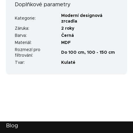
Doplňkové parametry
Moderní designová
Kategorie
:
zrcadla
Záruka
:
2 roky
Barva
:
Černá
Materiál
:
MDF
Rozmezí pro
Do 100 cm
,
100 - 150 cm
filtrování
:
Tvar
:
Kulaté
Z
Blog
á