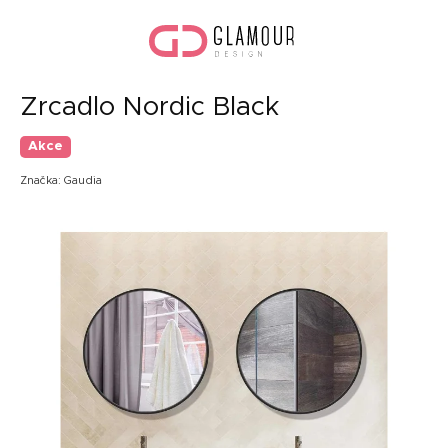
Přejít
Náku
na
koší
obsah
Zrcadlo Nordic Black
Akce
Značka:
Gaudia