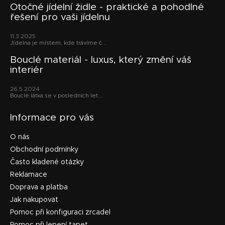
p
Otočné jídelní židle - praktické a pohodlné
řešení pro vaši jídelnu
a
t
11.3.2025
í
Jídelna je místem, kde trávíme č...
Bouclé materiál - luxus, který změní váš
interiér
26.5.2024
Bouclé látka se v posledních let...
Informace pro vás
O nás
Obchodní podmínky
Často kladené otázky
Reklamace
Doprava a platba
Jak nakupovat
Pomoc při konfiguraci zrcadel
Pomoc při lepení tapet