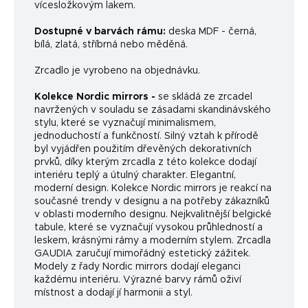
vícesložkovým lakem.
Dostupné v barvách rámu:
deska MDF - černá,
bílá, zlatá, stříbrná nebo měděná.
Zrcadlo je vyrobeno na objednávku.
Kolekce Nordic mirrors -
se skládá ze zrcadel
navržených v souladu se zásadami skandinávského
stylu, které se vyznačují minimalismem,
jednoduchostí a funkčností. Silný vztah k přírodě
byl vyjádřen použitím dřevěných dekorativních
prvků, díky kterým zrcadla z této kolekce dodají
interiéru teplý a útulný charakter. Elegantní,
moderní design. Kolekce Nordic mirrors je reakcí na
současné trendy v designu a na potřeby zákazníků
v oblasti moderního designu. Nejkvalitnější belgické
tabule, které se vyznačují vysokou průhledností a
leskem, krásnými rámy a moderním stylem. Zrcadla
GAUDIA zaručují mimořádný estetický zážitek.
Modely z řady Nordic mirrors dodají eleganci
každému interiéru. Výrazné barvy rámů oživí
místnost a dodají jí harmonii a styl.