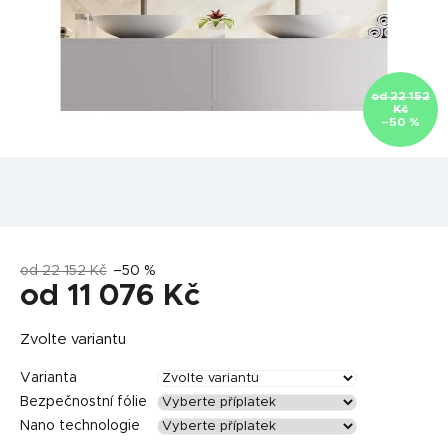
od 22 152
Kč
–50 %
od 22 152 Kč
–50 %
od
11 076 Kč
Měrná
Zvolte variantu
cena:
Varianta
Bezpečnostní fólie
Nano technologie