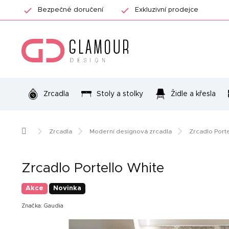
Přejít
Bezpečné doručení
Exkluzivní prodejce
na
obsah
Zrcadla
Stoly a stolky
Židle a křesla
Domů
Zrcadla
Moderní designová zrcadla
Zrcadlo Port
Zrcadlo Portello White
Akce
Novinka
Značka:
Gaudia