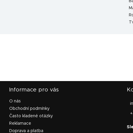
B
Ma
R
T
Informace pro vás
Ko
O nás
i
Obchodní podmínky
+
Často kladené otázky
Reklamace
Doprava a platba