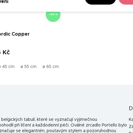
vení
–50 %
ordic Copper
6 Kč
130 cm
ø 45 cm
50x80 cm
ø 55 cm
ø 65 cm
60x100 cm
ø 75 cm
60x130 cm
ø 95 cm
60x150 cm
Ø 100 cm
8
D
 belgických tabulí, které se vyznačují výjimečnou
K
ohodlí při líčení a každodenní péči. Oválné zrcadlo Portello bylo
Z
vyznačuje se elegantním, poutavým stylem a pozoruhodnou