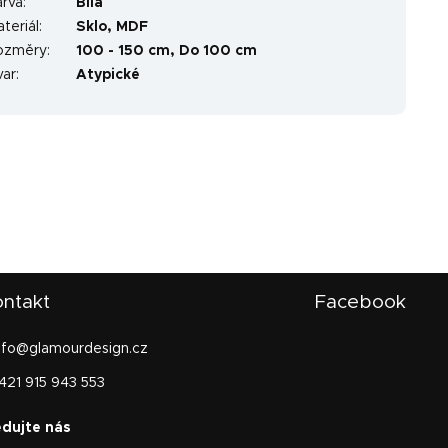
arva
:
Bílá
teriál
:
Sklo
,
MDF
ozměry
:
100 - 150 cm, Do 100 cm
var
:
Atypické
ntakt
Facebook
nfo
@
glamourdesign.cz
421 915 943 553