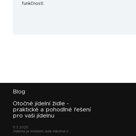
funkčností.
Z
Blog
á
p
Otočné jídelní židle -
a
praktické a pohodlné řešení
t
pro vaši jídelnu
í
11.3.2025
Jídelna je místem, kde trávíme č...