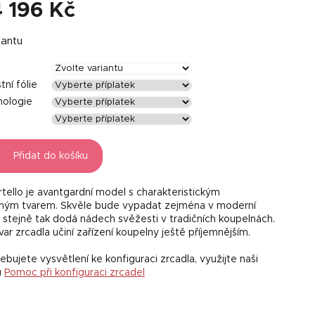
4 196 Kč
iantu
ní fólie
nologie
Přidat do košíku
rtello je avantgardní model s charakteristickým
aným tvarem. Skvěle bude vypadat zejména v moderní
 stejně tak dodá nádech svěžesti v tradičních koupelnách.
tvar zrcadla učiní zařízení koupelny ještě příjemnějším.
bujete vysvětlení ke konfiguraci zrcadla, využijte naši
u
Pomoc při konfiguraci zrcadel