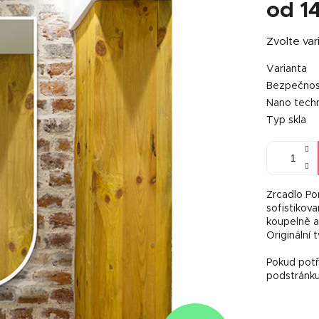
od
1
Měrná
Zvolte var
cena:
Varianta
Bezpečnost
Nano tech
Typ skla
Zrcadlo Po
sofistikov
koupelně a
Originální 
Pokud potře
podstránk