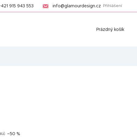
+421 915 943 553
info@glamourdesign.cz
Přihlášení
Nákupní
Prázdný košík
košík
 Kč
–50 %