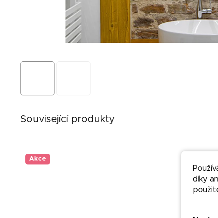
Související produkty
Akce
Akce
Použív
díky a
použit