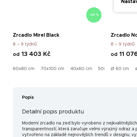
Nasta
–50 %
Zrcadlo Mirel Black
Zrcadlo N
8 – 9 týdnů
8 – 9 týdnů
13 403 Kč
11 07
od
od
60x80 cm
70x100 cm
40x60 cm
50x100 cm
Ø 60 cm
50x
Popis
Detailní popis produktu
Moderní zrcadlo na zeď bylo vyrobeno z nejkvalitnějších
transparentností, která zaručuje velmi výrazný odraz a p
vytvořeno na základě nejnovějších trendů v designu, 