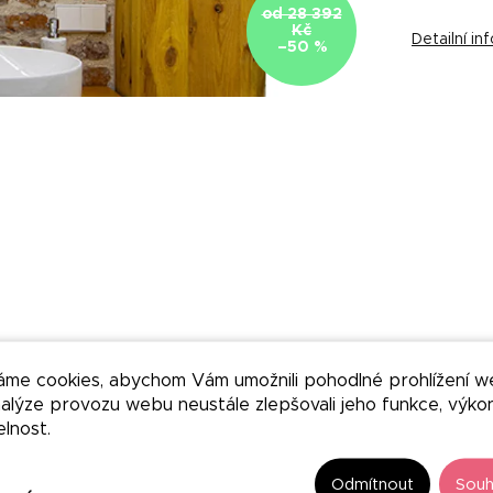
od 28 392
Kč
Detailní i
–50 %
áme cookies, abychom Vám umožnili pohodlné prohlížení w
nalýze provozu webu neustále zlepšovali jeho funkce, výko
elnost.
Odmítnout
Souh