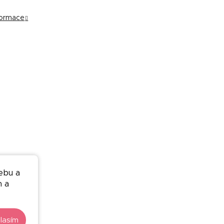
nformace
ebu a
n a
lasím