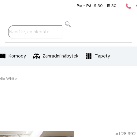
Po - Pá:
9:30 - 15:30
Hledat
Komody
Zahradní nábytek
Tapety
ello White
od 28 392