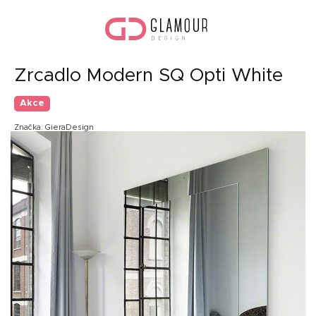
Přejít
Náku
na
koší
obsah
Zrcadlo Modern SQ Opti White
Akce
Značka:
GieraDesign