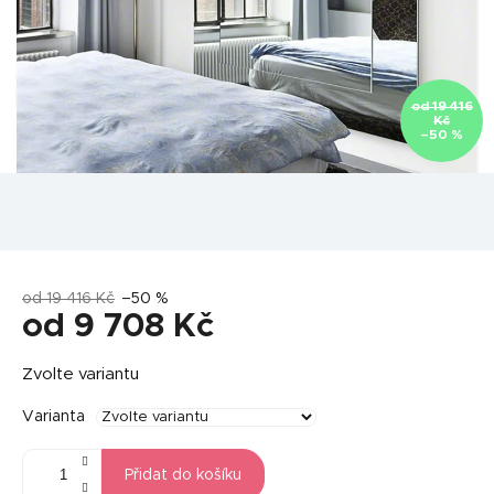
od 19 416
Kč
–50 %
od 19 416 Kč
–50 %
od
9 708 Kč
Měrná
Zvolte variantu
cena:
Varianta
Přidat do košíku