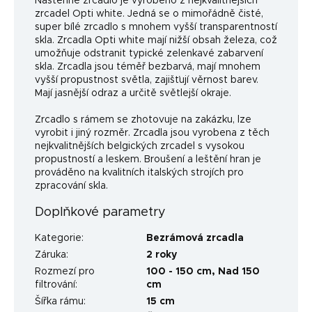
Nástěnné zrcadlo je vyrobeno z nejkvalitnějších
zrcadel Opti white. Jedná se o mimořádně čisté,
super bílé zrcadlo s mnohem vyšší transparentností
skla. Zrcadla Opti white mají nižší obsah železa, což
umožňuje odstranit typické zelenkavé zabarvení
skla. Zrcadla jsou téměř bezbarvá, mají mnohem
vyšší propustnost světla, zajišťují věrnost barev.
Mají jasnější odraz a určitě světlejší okraje.
Zrcadlo s rámem se zhotovuje na zakázku, lze
vyrobit i jiný rozměr. Zrcadla jsou vyrobena z těch
nejkvalitnějších belgických zrcadel s vysokou
propustností a leskem. Broušení a leštění hran je
prováděno na kvalitních italských strojích pro
zpracování skla.
Doplňkové parametry
Kategorie
:
Bezrámová zrcadla
Záruka
:
2 roky
Rozmezí pro
100 - 150 cm
,
Nad 150
filtrování
:
cm
Šířka rámu
:
15 cm