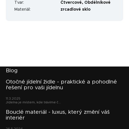
Tvar
:
Čtvercové
,
Obdélníkové
Materiál
:
zrcadlové sklo
Z
Blog
á
p
Otočné jídelní židle - praktické a pohodlné
řešení pro vaši jídelnu
a
t
11.3.2025
í
Jídelna je místem, kde trávíme č...
Bouclé materiál - luxus, který změní váš
interiér
26.5.2024