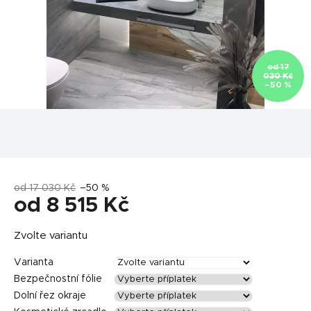
od 17
030 Kč
–50 %
od 17 030 Kč
–50 %
od
8 515 Kč
Měrná
Zvolte variantu
cena:
Varianta
Bezpečnostní fólie
Dolní řez okraje