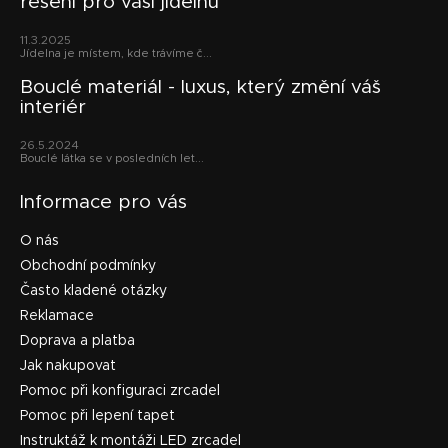
řešení pro vaši jídelnu
a
t
11.3.2025
í
Jídelna je místem, kde trávíme č...
Bouclé materiál - luxus, který změní váš
interiér
26.5.2024
Bouclé látka se v posledních let...
Informace pro vás
O nás
Obchodní podmínky
Často kladené otázky
Reklamace
Doprava a platba
Jak nakupovat
Pomoc při konfiguraci zrcadel
Pomoc při lepení tapet
Instruktáž k montáži LED zrcadel