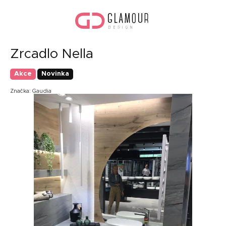
Přejít
Náku
na
koší
obsah
Zrcadlo Nella
Akce
Novinka
Značka:
Gaudia