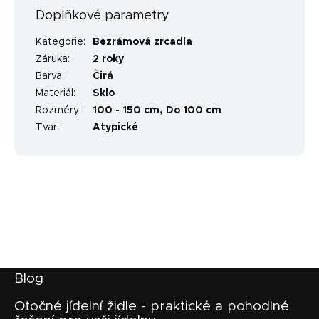
Doplňkové parametry
Kategorie
:
Bezrámová zrcadla
Záruka
:
2 roky
Barva
:
Čirá
Materiál
:
Sklo
Rozměry
:
100 - 150 cm, Do 100 cm
Tvar
:
Atypické
Z
Blog
á
p
Otočné jídelní židle - praktické a pohodlné