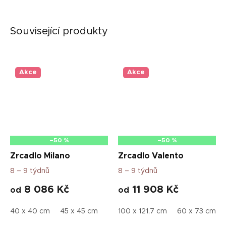
Související produkty
Akce
Akce
–50 %
–50 %
Zrcadlo Milano
Zrcadlo Valento
8 – 9 týdnů
8 – 9 týdnů
8 086 Kč
11 908 Kč
od
od
40 x 40 cm
45 x 45 cm
50 x 50 cm
100 x 121,7 cm
55 x 55 cm
60 x 73 cm
70 x 