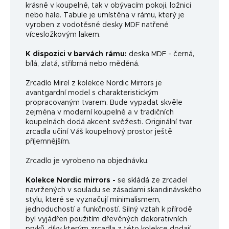
krásně v koupelně, tak v obývacím pokoji, ložnici
nebo hale. Tabule je umístěna v rámu, který je
vyroben z vodotěsné desky MDF natřené
vícesložkovým lakem.
K dispozici v barvách rámu:
deska MDF - černá,
bílá, zlatá, stříbrná nebo měděná.
Zrcadlo Mirel z kolekce Nordic Mirrors je
avantgardní model s charakteristickým
propracovaným tvarem. Bude vypadat skvěle
zejména v moderní koupelně a v tradičních
koupelnách dodá akcent svěžesti. Originální tvar
zrcadla učiní Váš koupelnový prostor ještě
příjemnějším.
Zrcadlo je vyrobeno na objednávku.
Kolekce Nordic mirrors -
se skládá ze zrcadel
navržených v souladu se zásadami skandinávského
stylu, které se vyznačují minimalismem,
jednoduchostí a funkčností. Silný vztah k přírodě
byl vyjádřen použitím dřevěných dekorativních
prvků, díky kterým zrcadla z této kolekce dodají