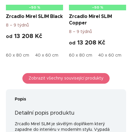
–50 %
–50 %
Zrcadlo Mirel SLIM Black
Zrcadlo Mirel SLIM
Copper
8 – 9 týdnů
8 – 9 týdnů
13 208 Kč
od
13 208 Kč
od
60 x 80 cm
40 x 60 cm
50 x 80 cm
60 x 80 cm
50 x 100 cm
40 x 60 cm
50 
50
Zobrazit všechny související produkty
Popis
Detailní popis produktu
Zrcadlo Mirel SLIM je skvělým doplňkem který
zapadne do interiéru v moderním stylu. Vypadá