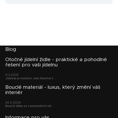
Z
Blog
á
p
Otočné jídelní židle - praktické a pohodlné
řešení pro vaši jídelnu
a
t
11.3.2025
í
Jídelna je místem, kde trávíme č...
Bouclé materiál - luxus, který změní váš
interiér
26.5.2024
Bouclé látka se v posledních let...
Informace pro vás