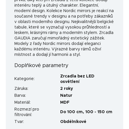
interiéru teplý a útulný charakter. Elegantní,
moderní design. Kolekce Nordic mirrors je reakcí na
současné trendy v designu a na potřeby zákazníků
v oblasti moderního designu. Nejkvalitnější belgické
tabule, které se vyznačují vysokou průhledností a
leskem, krásnými rámy a moderním stylem. Zrcadla
GAUDIA zaručují mimořádný estetický zážitek.
Modely z řady Nordic mirrors dodají eleganci
každému interiéru. Výrazné barvy rámů oživí
místnost a dodají jí harmonii a styl.
Doplňkové parametry
Zrcadla bez LED
Kategorie
:
osvětlení
Záruka
:
2 roky
Barva
:
Natur
Materiál
:
MDF
Rozmezí pro
Do 100 cm
,
100 - 150 cm
filtrování
:
Tvar
:
Obdélníkové