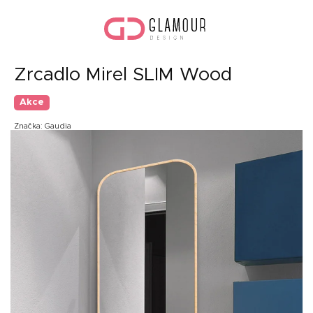
Přejít
Náku
na
koší
obsah
Zrcadlo Mirel SLIM Wood
Akce
Značka:
Gaudia