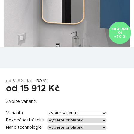
od 31 824
Kč
–50 %
od 31 824 Kč
–50 %
od
15 912 Kč
Měrná
Zvolte variantu
cena:
Varianta
Bezpečnostní fólie
Nano technologie