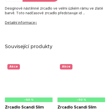
Designové nástěnné zrcadlo ve velmi úzkém rámu ve zlaté
barvě. Toto nadčasové zrcadlo představuje id …
Detailní informace
Související produkty
Akce
Akce
–50 %
–50 %
Zrcadlo Scandi Slim
Zrcadlo Scandi Slim