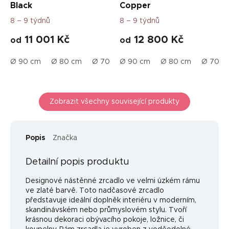
Black
Copper
8 – 9 týdnů
8 – 9 týdnů
11 001 Kč
12 800 Kč
od
od
Ø 90 cm
Ø 80 cm
Ø 70 cm
Ø 90 cm
Ø 60 cm
Ø 80 cm
Ø 50 cm
Ø 70 c
Ø 1
Zobrazit všechny související produkty
Popis
Značka
Detailní popis produktu
Designové nástěnné zrcadlo ve velmi úzkém rámu
ve zlaté barvě. Toto nadčasové zrcadlo
představuje ideální doplněk interiéru v moderním,
skandinávském nebo průmyslovém stylu. Tvoří
krásnou dekoraci obývacího pokoje, ložnice, či