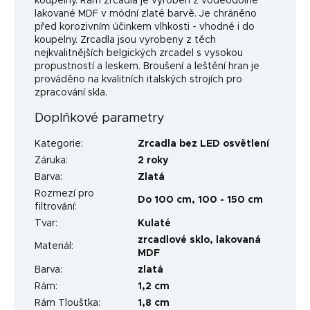
koupelny. Rám zrcadla je vyroben z voděodolné
lakované MDF v módní zlaté barvě. Je chráněno
před korozivním účinkem vlhkosti - vhodné i do
koupelny. Zrcadla jsou vyrobeny z těch
nejkvalitnějších belgických zrcadel s vysokou
propustností a leskem. Broušení a leštění hran je
prováděno na kvalitních italských strojích pro
zpracování skla.
Doplňkové parametry
Kategorie
:
Zrcadla bez LED osvětlení
Záruka
:
2 roky
Barva
:
Zlatá
Rozmezí pro
Do 100 cm
,
100 - 150 cm
filtrování
:
Tvar
:
Kulaté
zrcadlové sklo, lakovaná
Materiál
:
MDF
Barva
:
zlatá
Rám
:
1,2 cm
Rám Tloušťka
:
1,8 cm