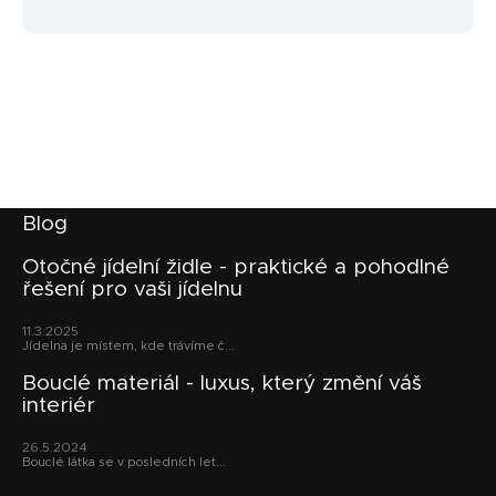
Z
Blog
á
p
Otočné jídelní židle - praktické a pohodlné
řešení pro vaši jídelnu
a
t
11.3.2025
í
Jídelna je místem, kde trávíme č...
Bouclé materiál - luxus, který změní váš
interiér
26.5.2024
Bouclé látka se v posledních let...