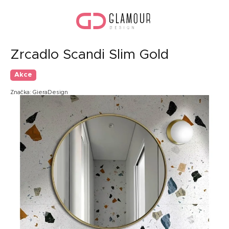
Přejít
Náku
na
koší
obsah
Zrcadlo Scandi Slim Gold
Akce
Značka:
GieraDesign