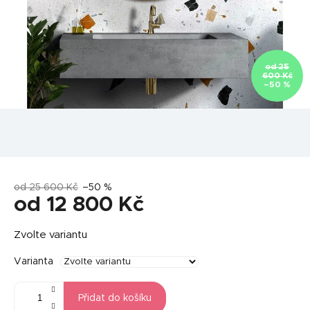
od 25
600 Kč
–50 %
od 25 600 Kč
–50 %
od
12 800 Kč
Měrná
Zvolte variantu
cena:
Varianta
Přidat do košíku