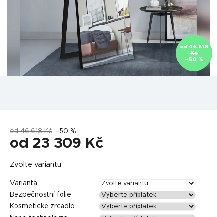
od 46 618
Kč
–50 %
od 46 618 Kč
–50 %
od
23 309 Kč
Měrná
Zvolte variantu
cena:
Varianta
Bezpečnostní fólie
Kosmetické zrcadlo