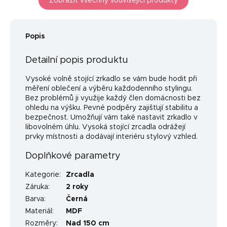
Zobrazit všechny související produkty
Popis
Detailní popis produktu
Vysoké volně stojící zrkadlo se vám bude hodit při
měření oblečení a výběru každodenního stylingu.
Bez problémů ji využije každý člen domácnosti bez
ohledu na výšku. Pevné podpěry zajišťují stabilitu a
bezpečnost. Umožňují vám také nastavit zrkadlo v
libovolném úhlu. Vysoká stojící zrcadla odrážejí
prvky místnosti a dodávají interiéru stylový vzhled.
Doplňkové parametry
Kategorie
:
Zrcadla
Záruka
:
2 roky
Barva
:
Černá
Materiál
:
MDF
Rozměry
:
Nad 150 cm