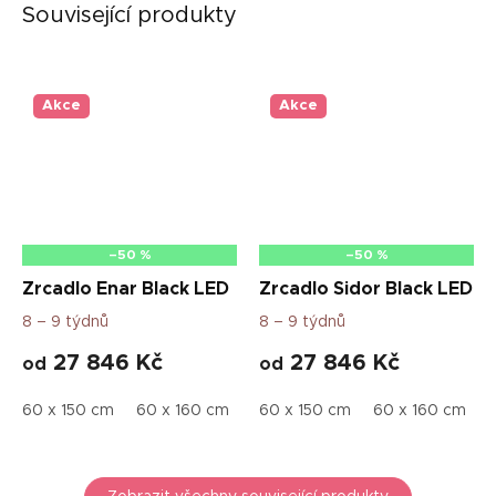
Související produkty
Akce
Akce
–50 %
–50 %
Zrcadlo Enar Black LED
Zrcadlo Sidor Black LED
8 – 9 týdnů
8 – 9 týdnů
27 846 Kč
27 846 Kč
od
od
60 x 150 cm
60 x 160 cm
70 x 180 cm
60 x 150 cm
70 x 160 cm
60 x 160 cm