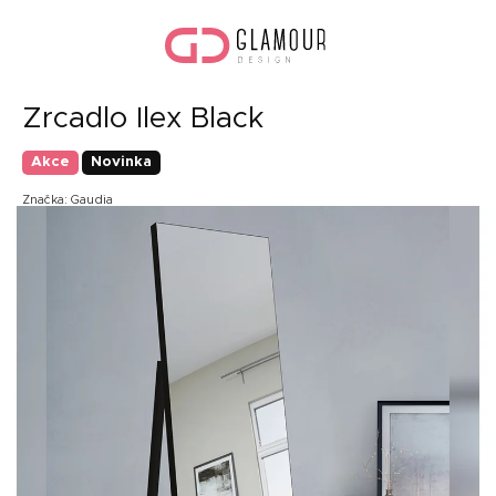
Přejít
Náku
na
koší
obsah
Zrcadlo Ilex Black
Akce
Novinka
Značka:
Gaudia