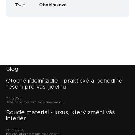
Tvar
:
Obdélníkové
Z
Blog
á
p
Otočné jídelní židle - praktické a pohodlné
řešení pro vaši jídelnu
a
t
11.3.2025
í
Jídelna je místem, kde trávíme č...
Bouclé materiál - luxus, který změní váš
interiér
26.5.2024
Bouclé látka se v posledních let...