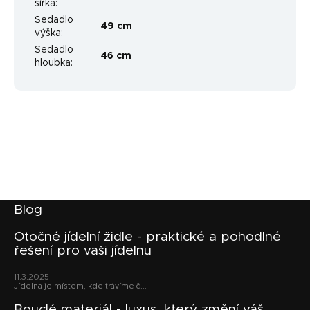
šířka
:
Sedadlo
49 cm
výška
:
Sedadlo
46 cm
hloubka
:
Z
Blog
á
p
Otočné jídelní židle - praktické a pohodlné
řešení pro vaši jídelnu
a
t
11.3.2025
í
Jídelna je místem, kde trávíme č...
Bouclé materiál - luxus, který změní váš