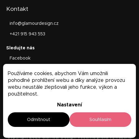
Kontakt
info
@
glamourdesign.cz
+421 915 943 553
Facebook
glamourdesign.sk
Používáme cookies, abychom Vám umožnili
Facebook
pohodlné prohlížení webu a díky analýze provozu
webu neustále zlepšovali jeho funkce, výkon a
použitelnost.
Nastavení
Odmítnout
Souhlasím
Copyright 2026
Glamour Design
. Všechna práva vyhrazena.