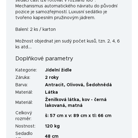
sedací část lze rotovat v rozsahu 180°.
Mechanismus automatického návratu do původní
pozice je samozřejmostí. Luxusní sedátko je
tvořeno kapesním pružinovým jádrem.
Balení: 2 ks / karton
Možnost objednat jen sudý počet kusů, tzn. 2, 4, 6
ks atd....
Doplňkové parametry
Kategorie
:
Jídelní židle
Záruka
:
2 roky
Barva
:
Antracit
,
Olivová
,
Šedohnědá
Materiál
:
Látka
Ženilková látka, kov - černá
Materiál
:
lakovaná, matná
Celkový
š: 57 cm x v: 89 cm x tl: 66 cm
rozměr
:
Nostnost
:
120 kg
Sedadlo
48 cm