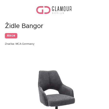
Přejít
Náku
na
koší
obsah
Židle Bangor
Akce
Značka:
MCA Germany