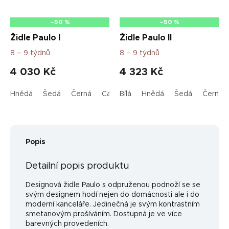
–50 %
–50 %
Židle Paulo I
Židle Paulo II
8 – 9 týdnů
8 – 9 týdnů
4 030 Kč
4 323 Kč
Hnědá
Šedá
Černá
Cappuccino
Bílá
Hnědá
Bordová
Šedá
kari
Černá
Oliv
Popis
Detailní popis produktu
Designová židle Paulo s odpruženou podnoží se se
svým designem hodí nejen do domácnosti ale i do
moderní kanceláře. Jedinečná je svým kontrastním
smetanovým prošíváním. Dostupná je ve více
barevných provedeních.