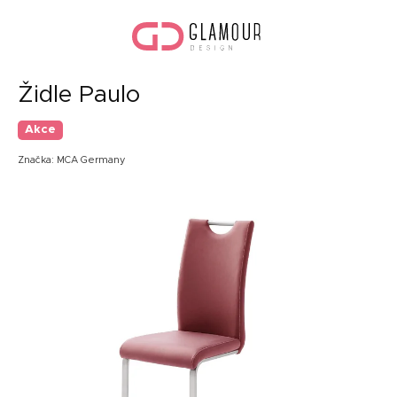
Přejít
Náku
na
koší
obsah
Židle Paulo
Akce
Značka:
MCA Germany