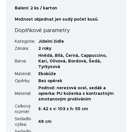
Balení: 2 ks / karton
Možnost objednat jen sudý počet kusů.
Doplňkové parametry
Kategorie
:
Jídelní židle
Záruka
:
2 roky
Hnědá
,
Bílá
,
Černá
,
Cappuccino
,
Barva
:
Kari
,
Olivová
,
Bordová
,
Šedá
,
Tyrkysová
Materiál
:
Ekokůže
Opěrky
:
Bez opěrek
Podnož: nerezová ocel, sedák a
Materiál
:
opierka: PU koženka s kontrastným
smotanovým prošíváním
Celkový
š: 42 x v: 103 x h: 55 cm
rozměr
:
Sedadlo
49 cm
výška
:
Sedadlo