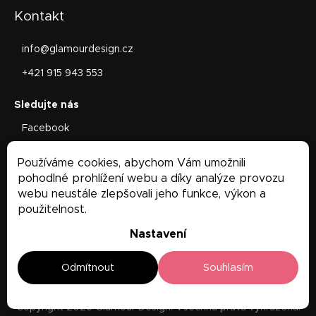
Kontakt
info
@
glamourdesign.cz
+421 915 943 553
Facebook
glamourdesign.sk
Používáme cookies, abychom Vám umožnili
Facebook
pohodlné prohlížení webu a díky analýze provozu
webu neustále zlepšovali jeho funkce, výkon a
použitelnost.
Nastavení
Odmítnout
Souhlasím
Copyright 2026
Glamour Design
. Všechna práva vyhrazena.