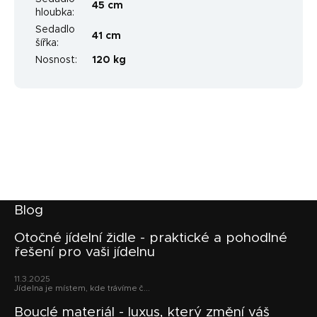
45 cm
hloubka
:
Sedadlo
41 cm
šířka
:
Nosnost
:
120 kg
Z
Blog
á
p
Otočné jídelní židle - praktické a pohodlné
řešení pro vaši jídelnu
a
t
11.3.2025
í
Jídelna je místem, kde trávíme č...
Bouclé materiál - luxus, který změní váš