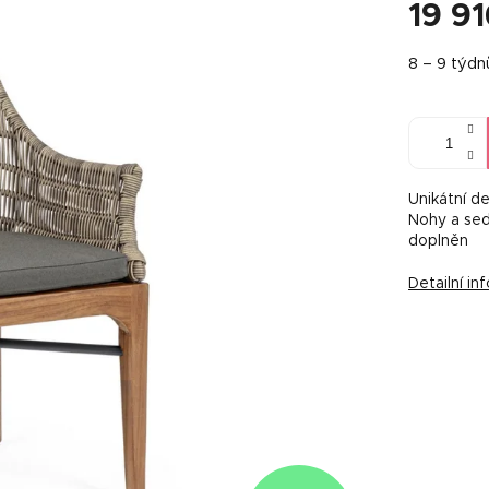
19 9
Měrná
8 – 9 týdn
cena:
Unikátní d
Nohy a sed
doplněn
Detailní i