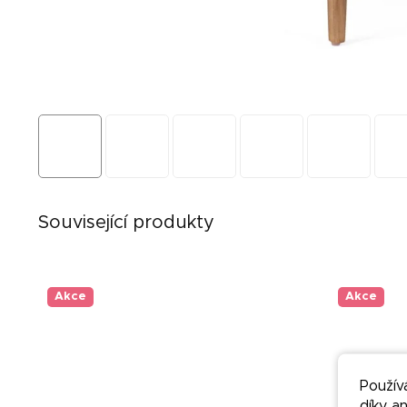
Související produkty
Akce
Akce
Použív
díky a