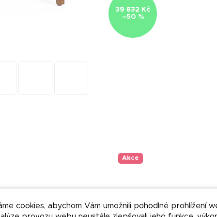
39 832 Kč
–50 %
Akce
áme cookies, abychom Vám umožnili pohodlné prohlížení w
nalýze provozu webu neustále zlepšovali jeho funkce, výko