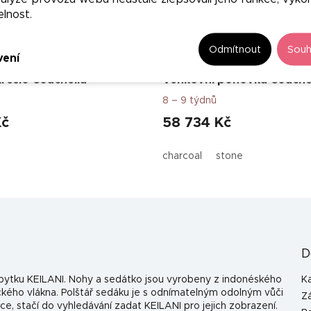
elnost.
–50 %
Odmítnout
Souh
vení
řeslo Coachella
Venkovní pohovka Coache
8 – 9 týdnů
Kč
58 734 Kč
charcoal
stone
D
nábytku KEILANI. Nohy a sedátko jsou vyrobeny z indonéského
K
ického vlákna. Polštář sedáku je s odnímatelným odolným vůči
Z
kce, stačí do vyhledávání zadat KEILANI pro jejich zobrazení.