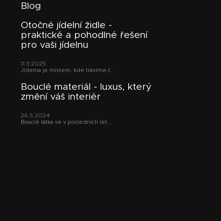
Blog
á
p
Otočné jídelní židle -
a
praktické a pohodlné řešení
t
pro vaši jídelnu
í
11.3.2025
Jídelna je místem, kde trávíme č...
Bouclé materiál - luxus, který
změní váš interiér
26.5.2024
Bouclé látka se v posledních let...