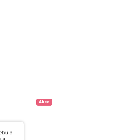
Akce
ebu a
n a