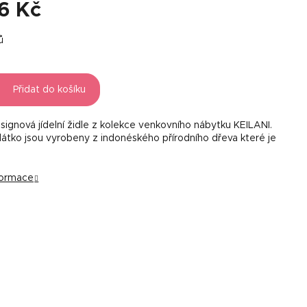
16 Kč
ů
Přidat do košíku
esignová jídelní židle z kolekce venkovního nábytku KEILANI.
átko jsou vyrobeny z indonéského přírodního dřeva které je
nformace