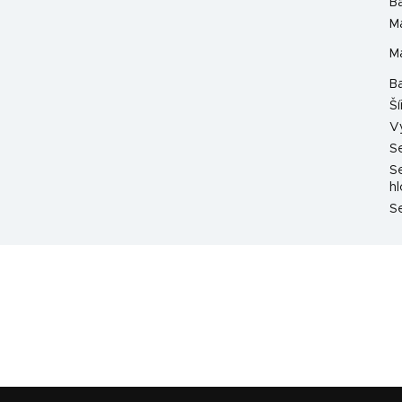
B
Ma
Ma
B
Ší
V
S
S
h
Se