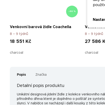
použit
–50 %
Nasta
Venkovní barová židle Coachella
Venkovní k
8 – 9 týdnů
8 – 9 týdnů
18 551 Kč
27 586 
charcoal
charcoal
Popis
Značka
Detailní popis produktu
Unikátní designová jídelní židle z kolekce venkovního 
přírodního dřeva které je doplněno o polštář ze syntet
slunci. V nabídce se nacházejí i další kousky z této kole