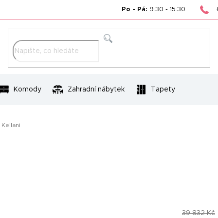
Po - Pá:
9:30 - 15:30
Hledat
Komody
Zahradní nábytek
Tapety
 Keilani
39 832 Kč