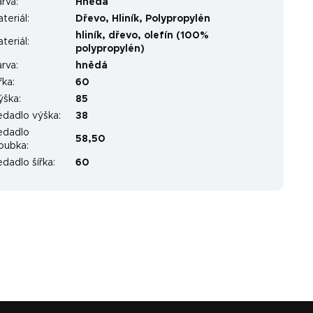
arva
:
Hnědá
teriál
:
Dřevo
,
Hliník
,
Polypropylén
hliník, dřevo, olefín (100%
teriál
:
polypropylén)
arva
:
hnědá
řka
:
60
ýška
:
85
edadlo výška
:
38
edadlo
58,50
loubka
:
dadlo šířka
:
60