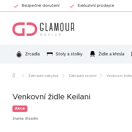
Přejít
Bezpečné doručení
Exkluzivní prodejce
na
obsah
Zrcadla
Stoly a stolky
Židle a křesla
Domů
Zahradní nábytek
Zahradní sezení
Venkovní židle
Venkovní židle Keilani
Akce
Značka:
Bizzotto