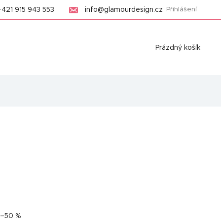
+421 915 943 553
info@glamourdesign.cz
Přihlášení
Nákupní
Prázdný košík
košík
–50 %