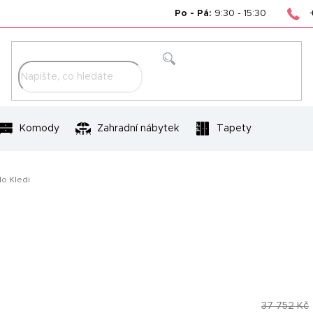
Po - Pá:
9:30 - 15:30
Hledat
Komody
Zahradní nábytek
Tapety
o Kledi
37 752 Kč