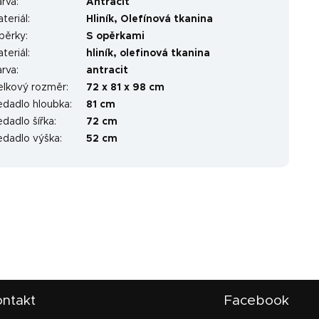
arva
:
Antracit
teriál
:
Hliník
,
Olefínová tkanina
pěrky
:
S opěrkami
teriál
:
hliník, olefinová tkanina
arva
:
antracit
elkový rozměr
:
72 x 81 x 98 cm
edadlo hloubka
:
81 cm
dadlo šířka
:
72 cm
edadlo výška
:
52 cm
ntakt
Facebook