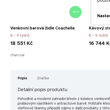
použit
–50 %
Nasta
Venkovní barová židle Coachella
Kávový st
8 – 9 týdnů
8 – 9 týdnů
18 551 Kč
16 744 K
charcoal
Popis
Značka
Detailní popis produktu
Pohodlné a moderní zahradní křeslo z kolekce venkovníh
práškovým nástřikem v antracitové barvě. Polštáře kř
olefinové tkaniny. případě zájmu o další produkty z tét