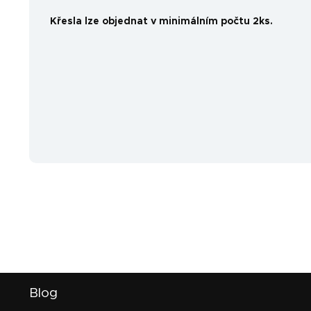
Křesla lze objednat v minimálním počtu 2ks.
Z
Blog
á
p