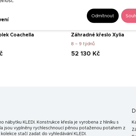
elnost.
–50 %
Odmítnout
Souh
vení
olek Coachella
Záhradné křeslo Xylia
8 – 9 týdnů
č
52 130 Kč
D
o nábytku KLEDI. Konstrukce křesla je vyrobena z hliníku s
K
esla jsou vyplněny rychleschnoucí pěnou potaženou potahem z
Z
o kolekce stačí zadat do vyhledávání KLEDI.