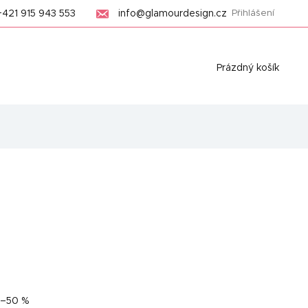
+421 915 943 553
info@glamourdesign.cz
Přihlášení
Nákupní
Prázdný košík
košík
–50 %