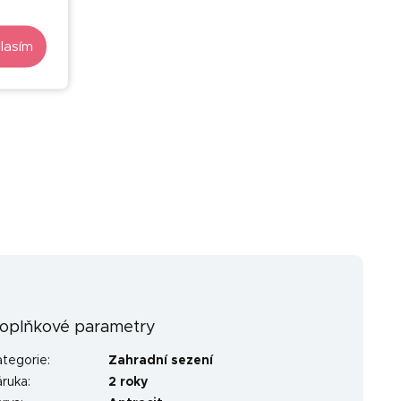
–50 %
lasím
oplňkové parametry
ategorie
:
Zahradní sezení
áruka
:
2 roky