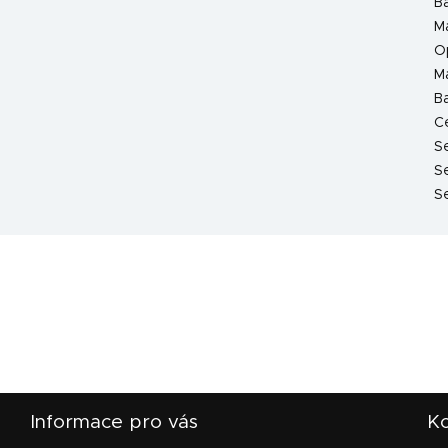
B
Ma
O
Ma
B
C
S
Se
S
Informace pro vás
Ko