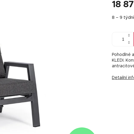
18 8
Měrná
8 – 9 týdn
cena:
Pohodlné a
KLEDI. Kon
antracitov
Detailní i