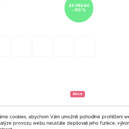
37 752 Kč
–50 %
Akce
áme cookies, abychom Vám umožnili pohodlné prohlížení w
nalýze provozu webu neustále zlepšovali jeho funkce, výko