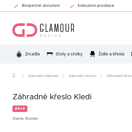
Přejít
Bezpečné doručení
Exkluzivní prodejce
na
obsah
Zrcadla
Stoly a stolky
Židle a křesla
Domů
Zahradní nábytek
Zahradní sezení
Záhradné křesl
Záhradné křeslo Kledi
Akce
Značka:
Bizzotto