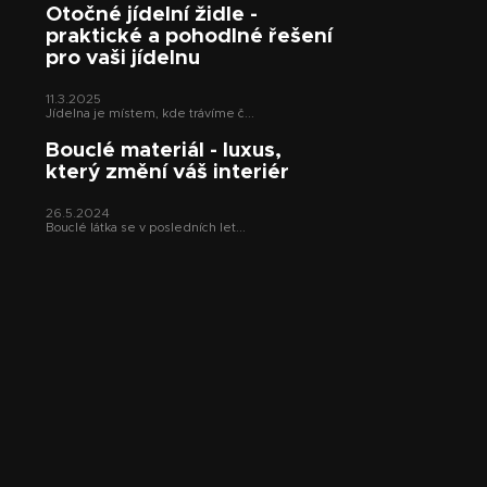
Otočné jídelní židle -
a
praktické a pohodlné řešení
t
pro vaši jídelnu
í
11.3.2025
Jídelna je místem, kde trávíme č...
Bouclé materiál - luxus,
který změní váš interiér
26.5.2024
Bouclé látka se v posledních let...