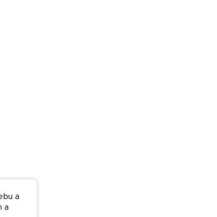
ebu a
n a