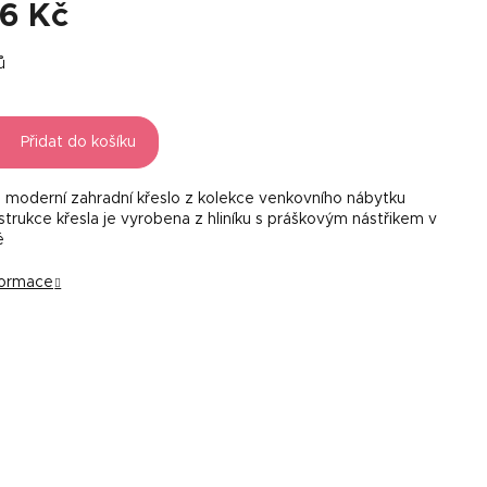
76 Kč
ů
Přidat do košíku
 moderní zahradní křeslo z kolekce venkovního nábytku
strukce křesla je vyrobena z hliníku s práškovým nástřikem v
é
nformace