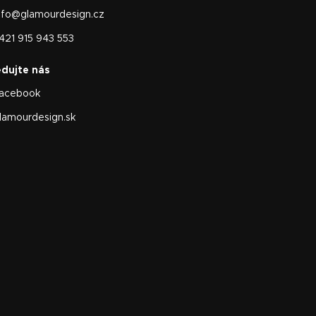
nfo
@
glamourdesign.cz
421 915 943 553
acebook
lamourdesign.sk