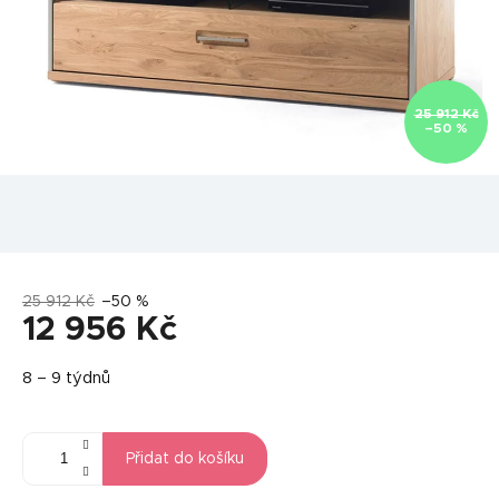
25 912 Kč
–50 %
25 912 Kč
–50 %
12 956 Kč
Měrná
8 – 9 týdnů
cena:
Přidat do košíku