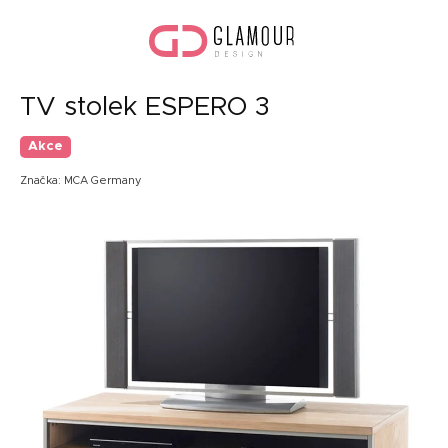
Přejít
Náku
na
koší
obsah
TV stolek ESPERO 3
Akce
Značka:
MCA Germany