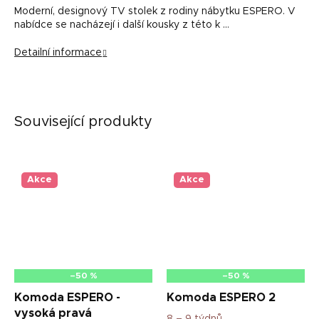
Moderní, designový TV stolek z rodiny nábytku ESPERO. V
nabídce se nacházejí i další kousky z této k …
Detailní informace
Související produkty
Akce
Akce
–50 %
–50 %
Komoda ESPERO -
Komoda ESPERO 2
vysoká pravá
8 – 9 týdnů