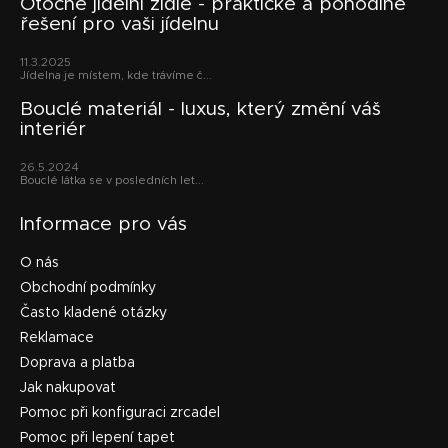
p
Otočné jídelní židle - praktické a pohodlné
řešení pro vaši jídelnu
a
t
11.3.2025
í
Jídelna je místem, kde trávíme č...
Bouclé materiál - luxus, který změní váš
interiér
26.5.2024
Bouclé látka se v posledních let...
Informace pro vás
O nás
Obchodní podmínky
Často kladené otázky
Reklamace
Doprava a platba
Jak nakupovat
Pomoc při konfiguraci zrcadel
Pomoc při lepení tapet