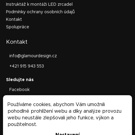
Instruktáž k montáži LED zrcadel
Podmínky ochrany osobních údajů
Kontakt
Spolupráce
Kontakt
info
@
glamourdesign.cz
+421 915 943 553
Facebook
glamourdesign.sk
Používáme cookies, abychom Vám umožnili
Facebook
pohodlné prohlížení webu a díky analýze provozu
webu neustále zlepšovali jeho funkce, výkon a
použitelnost.