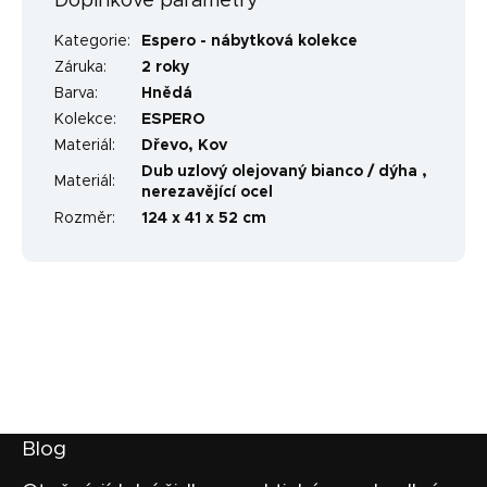
Doplňkové parametry
Kategorie
:
Espero - nábytková kolekce
Záruka
:
2 roky
Barva
:
Hnědá
Kolekce
:
ESPERO
Materiál
:
Dřevo
,
Kov
Dub uzlový olejovaný bianco / dýha ,
Materiál
:
nerezavějící ocel
Rozměr
:
124 x 41 x 52 cm
Z
Blog
á