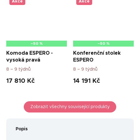
Akce
Akce
–50 %
–50 %
Komoda ESPERO -
Konferenční stolek
vysoká pravá
ESPERO
8 – 9 týdnů
8 – 9 týdnů
17 810 Kč
14 191 Kč
Zobrazit všechny související produkty
Popis