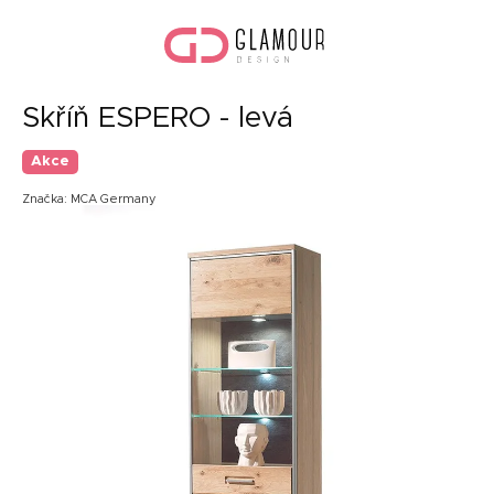
Přejít
Náku
na
koší
obsah
Skříň ESPERO - levá
Akce
Značka:
MCA Germany