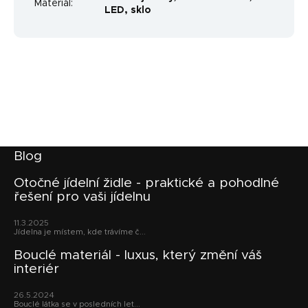
Materiál
:
LED, sklo
Z
Blog
á
p
Otočné jídelní židle - praktické a pohodlné
řešení pro vaši jídelnu
a
t
11.3.2025
í
Jídelna je místem, kde trávíme č...
Bouclé materiál - luxus, který změní váš
interiér
26.5.2024
Bouclé látka se v posledních let...