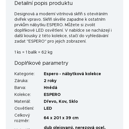
Detailní popis produktu
Designová a moderní vitrínová skříň s otevíráním
dvířek vpravo. Skříň skvěle zapadne k ostatním
prvkům nábytku ESPERO. Můžete si zvolit
doplňkové LED osvětlení. V nabídce se nacházejí i
další kousky z této kolekce, stačí do vyhledávání
zadat "ESPERO" pro jejich zobrazení.
1 ks = 1 balík = 62 kg
Doplňkové parametry
Kategorie
:
Espero - nábytková kolekce
Záruka
:
2 roky
Barva
:
Hnědá
Kolekce
:
ESPERO
Materiál
:
Dřevo
,
Kov
,
Sklo
Osvětlení
:
LED
Celkový
64 x 201 x 39 cm
rozměr
:
dub olejovaný, nerezová ocel,