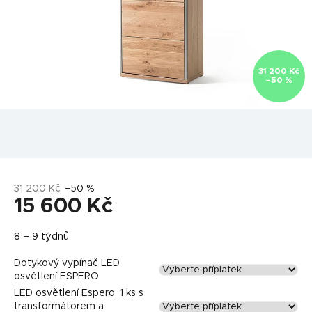
31 200 Kč
–50 %
31 200 Kč
–50 %
15 600 Kč
Měrná
8 – 9 týdnů
cena:
Dotykový vypínač LED
osvětlení ESPERO
LED osvětlení Espero, 1 ks s
transformátorem a