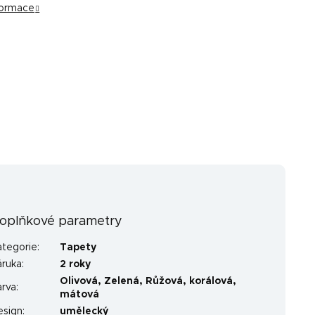
nformace
oplňkové parametry
ategorie
:
Tapety
áruka
:
2 roky
Olivová
,
Zelená
,
Růžová
,
korálová
,
arva
:
mátová
esign
:
umělecký