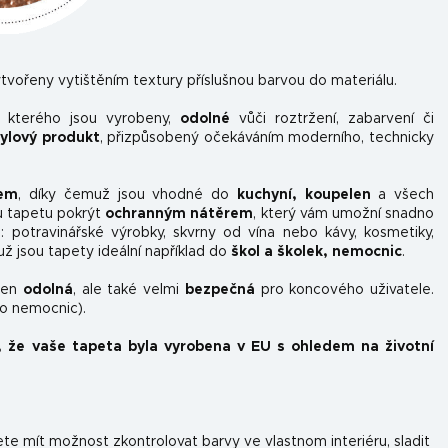
tvořeny vytištěním textury příslušnou barvou do materiálu.
z kterého jsou vyrobeny,
odolné
vůči roztržení, zabarvení či
nylový produkt
, přizpůsobený očekáváním moderního, technicky
kem
, díky čemuž jsou vhodné do
kuchyní, koupelen
a všech
u tapetu pokrýt
ochranným nátěrem
, který vám umožní snadno
ou: potravinářské výrobky, skvrny od vína nebo kávy, kosmetiky,
už jsou tapety ideální například do
škol a školek, nemocnic
.
ejen
odolná
, ale také velmi
bezpečná
pro koncového uživatele.
do nemocnic).
, že vaše tapeta byla vyrobena v EU s ohledem na životní
e mít možnost zkontrolovat barvy ve vlastnom interiéru, sladit