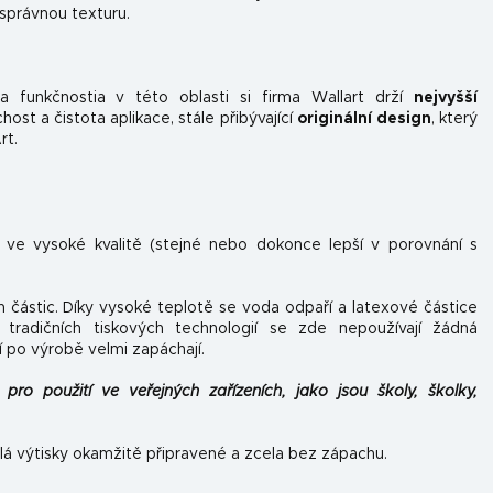
 správnou texturu.
 funkčnosti
a v této oblasti si firma Wallart drží
nejvyšší
st a čistota aplikace, stále přibývající
originální design
, který
rt.
n ve vysoké kvalitě (stejné nebo dokonce lepší v porovnání s
h částic. Díky vysoké teplotě se voda odpaří a latexové částice
tradičních tiskových technologií se zde nepoužívají žádná
í po výrobě velmi zapáchají.
pro použití ve veřejných zařízeních, jako jsou školy, školky,
lá výtisky okamžitě připravené a zcela bez zápachu.