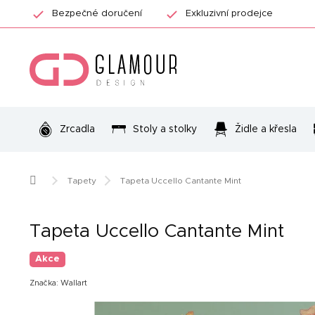
Přejít
Bezpečné doručení
Exkluzivní prodejce
na
obsah
Zrcadla
Stoly a stolky
Židle a křesla
Domů
Tapety
Tapeta Uccello Cantante Mint
Tapeta Uccello Cantante Mint
Akce
Značka:
Wallart