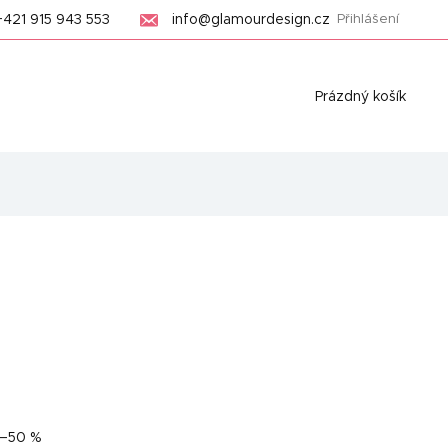
+421 915 943 553
info@glamourdesign.cz
Přihlášení
Nákupní
Prázdný košík
košík
–50 %