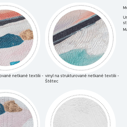
M
U
st
Ma
rované netkané textilii -
vinyl na strukturované netkané textilii -
Štětec