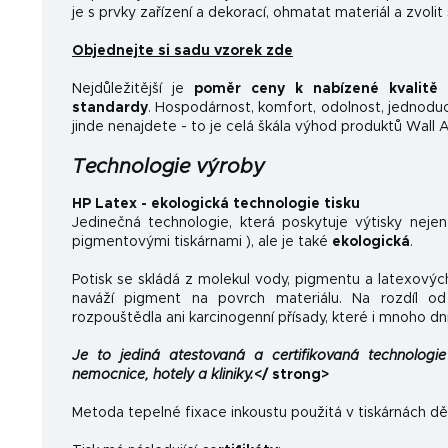
je s prvky zařízení a dekorací, ohmatat materiál a zvolit
Objednejte si sadu vzorek zde
Nejdůležitější je
poměr ceny k nabízené kvalitě
a
standardy
.
Hospodárnost, komfort, odolnost, jednoducho
jinde nenajdete - to je celá škála výhod produktů Wall A
Technologie výroby
HP Latex - ekologická technologie tisku
Jedinečná technologie, která poskytuje výtisky neje
pigmentovými tiskárnami ), ale je také
ekologická
.
Potisk se skládá z molekul vody, pigmentu a latexovýc
naváží pigment na povrch materiálu. Na rozdíl od 
rozpouštědla ani karcinogenní přísady, které i mnoho dn
Je to jediná atestovaná a certifikovaná technologie 
nemocnice, hotely a kliniky.
</ strong>
Metoda tepelné fixace inkoustu použitá v tiskárnách dě