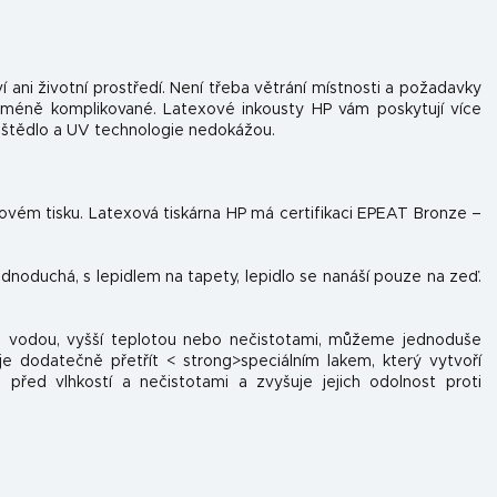
í ani životní prostředí. Není třeba větrání místnosti a požadavky
 méně komplikované. Latexové inkousty HP vám poskytují více
uštědlo a UV technologie nedokážou.
tovém tisku. Latexová tiskárna HP má certifikaci EPEAT Bronze –
jednoduchá, s lepidlem na tapety, lepidlo se nanáší pouze na zeď.
 s vodou, vyšší teplotou nebo nečistotami, můžeme jednoduše
e dodatečně přetřít < strong>speciálním lakem, který vytvoří
 před vlhkostí a nečistotami a zvyšuje jejich odolnost proti