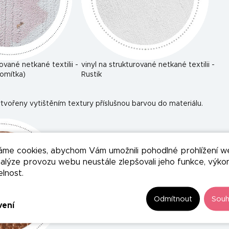
rované netkané textilii -
vinyl na strukturované netkané textilii -
omítka)
Rustik
tvořeny vytištěním textury příslušnou barvou do materiálu.
áme cookies, abychom Vám umožnili pohodlné prohlížení w
nalýze provozu webu neustále zlepšovali jeho funkce, výko
elnost.
Odmítnout
Souh
vení