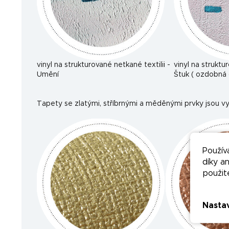
vinyl na strukturované netkané textilii -
vinyl na struktu
Umění
Štuk ( ozdobná 
Tapety se zlatými, stříbrnými a měděnými prvky jsou vy
Použív
díky a
použit
Nasta