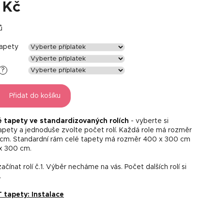
 Kč
ů
tapety
?
Přidat do košíku
é tapety ve standardizovaných rolích
- vyberte si
tapety a jednoduše zvolte počet rolí. Každá role má rozměr
 cm. Standardní rám celé tapety má rozměr 400 x 300 cm
x 300 cm.
čínat rolí č.1. Výběr necháme na vás. Počet dalších rolí si
.
tapety: Instalace