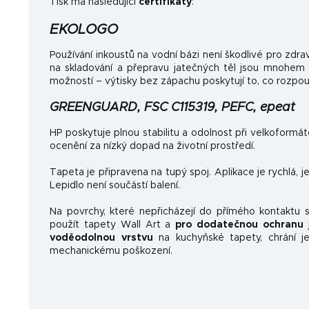
Tisk má následující
certifikáty
:
EKOLOGO
Používání inkoustů na vodní bázi není škodlivé pro zdrav
na skladování a přepravu jatečných těl jsou mnohem
možností – výtisky bez zápachu poskytují to, co rozpo
GREENGUARD, FSC C115319, PEFC, epeat
HP poskytuje plnou stabilitu a odolnost při velkoformá
ocenění za nízký dopad na životní prostředí.
Tapeta je připravena na tupý spoj. Aplikace je rychlá, 
Lepidlo není součástí balení.
Na povrchy, které nepřicházejí do přímého kontaktu
použít tapety Wall Art a
pro dodatečnou ochranu
j
voděodolnou vrstvu
na kuchyňské tapety, chrání je
mechanickému poškození.