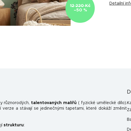
Detailní i
12 220 Kč
–50 %
D
y různorodých,
talentovaných malířů
( fyzické umělecké dílo).
K
 verze a stávají se jedinečnými tapetami, které dokáží změnit
Z
B
jí
strukturu
:
D