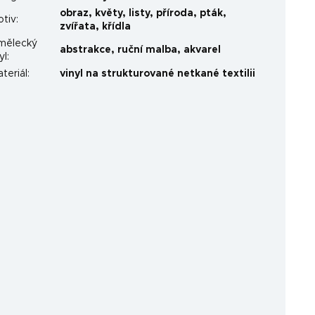
obraz
,
květy
,
listy
,
příroda
,
pták
,
otiv
:
zvířata
,
křídla
mělecký
abstrakce
,
ruční malba
,
akvarel
yl
:
teriál
:
vinyl na strukturované netkané textilii