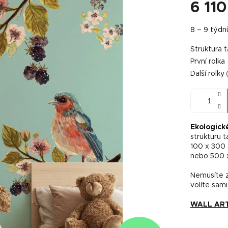
6 110
Měrná
8 – 9 týdn
cena:
Struktura 
První rolka
Další rolky
Ekologick
strukturu 
100 x 300
nebo 500 
Nemusíte za
volíte sami
WALL ART 