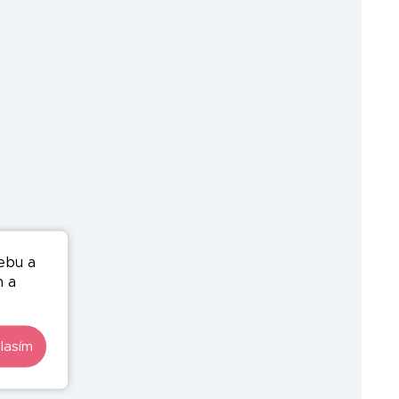
ebu a
n a
lasím