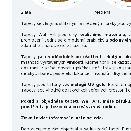
Zlatá
Měděná
Ta
pety se zlatými, stříbrnými a měděnými prvky jsou vy
Tapety Wall Art jsou díky
kvalitnímu materiálu
, 
promočení. Jedná se o moderní, praktický a
odolný vi
zdatného a náročného zákazníka.
Tapety jsou
voděodolné po ošetření tekutým la
místností vystavených
vlhkosti
. Kromě toho lze každo
odstranit z jejího povrchu jakékoli nečistoty, jako js
dětských barev, pastelek, dokonce i inkoustů , díky čem
Tapety jsou tištěny
technologií UV gelu
, která je n
Tapety jsou vhodné do jakýchkoli veřejných prostor (i 
Pokud si objednáte tapetu Wall Art, máte záruku
prostředí a je bezpečná pro vás a vaši rodinu.
Získejte více informací o instalaci zde.
Doporučujeme vám objednat si sadu vzorků tapet. Budet