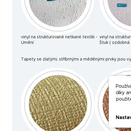
vinyl na strukturované netkané textilii -
vinyl na struktu
Umění
Štuk ( ozdobná 
Tapety se zlatými, stříbrnými a měděnými prvky jsou vy
Použív
díky a
použit
Nasta