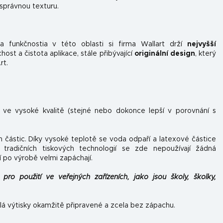
 správnou texturu.
 funkčnosti
a v této oblasti si firma Wallart drží
nejvyšší
st a čistota aplikace, stále přibývající
originální design
, který
rt.
n ve vysoké kvalitě (stejné nebo dokonce lepší v porovnání s
h částic. Díky vysoké teplotě se voda odpaří a latexové částice
tradičních tiskových technologií se zde nepoužívají žádná
í po výrobě velmi zapáchají.
pro použití ve veřejných zařízeních, jako jsou školy, školky,
lá výtisky okamžitě připravené a zcela bez zápachu.