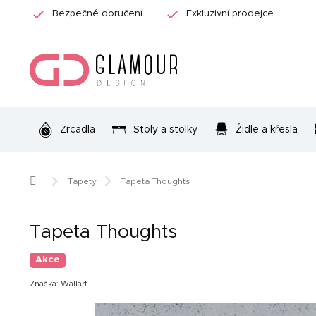
Přejít
Bezpečné doručení
Exkluzivní prodejce
na
obsah
Zrcadla
Stoly a stolky
Židle a křesla
Domů
Tapety
Tapeta Thoughts
Tapeta Thoughts
Akce
Značka:
Wallart