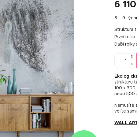
6 110
Měrná
8 – 9 týdn
cena:
Struktura 
První rolka
Další rolky
Ekologick
strukturu 
100 x 300
nebo 500 
Nemusíte za
volíte sami
WALL ART 