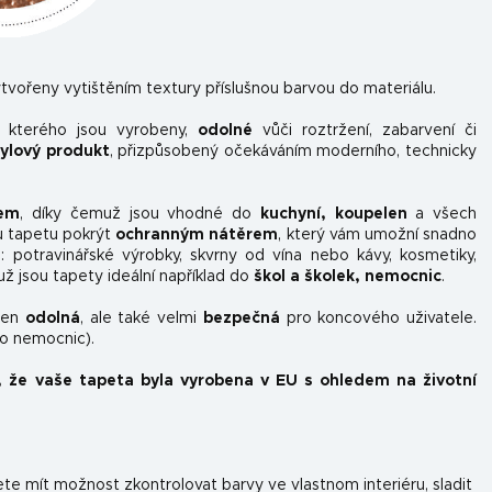
tvořeny vytištěním textury příslušnou barvou do materiálu.
z kterého jsou vyrobeny,
odolné
vůči roztržení, zabarvení či
nylový produkt
, přizpůsobený očekáváním moderního, technicky
kem
, díky čemuž jsou vhodné do
kuchyní, koupelen
a všech
u tapetu pokrýt
ochranným nátěrem
, který vám umožní snadno
ou: potravinářské výrobky, skvrny od vína nebo kávy, kosmetiky,
už jsou tapety ideální například do
škol a školek, nemocnic
.
ejen
odolná
, ale také velmi
bezpečná
pro koncového uživatele.
do nemocnic).
, že vaše tapeta byla vyrobena v EU s ohledem na životní
e mít možnost zkontrolovat barvy ve vlastnom interiéru, sladit