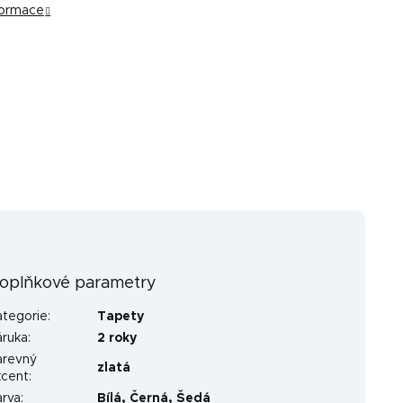
nformace
oplňkové parametry
ategorie
:
Tapety
áruka
:
2 roky
arevný
zlatá
kcent
:
arva
:
Bílá
,
Černá
,
Šedá