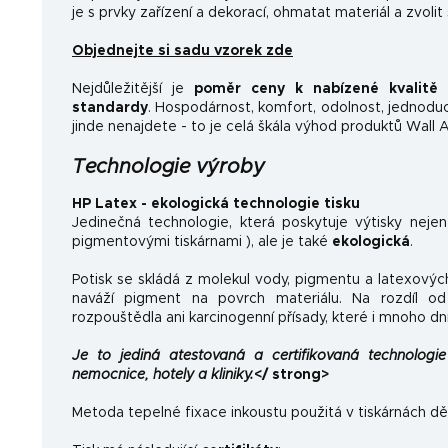
je s prvky zařízení a dekorací, ohmatat materiál a zvolit
Objednejte si sadu vzorek zde
Nejdůležitější je
poměr ceny k nabízené kvalitě
a
standardy
.
Hospodárnost, komfort, odolnost, jednoducho
jinde nenajdete - to je celá škála výhod produktů Wall A
Technologie výroby
HP Latex - ekologická technologie tisku
Jedinečná technologie, která poskytuje výtisky neje
pigmentovými tiskárnami ), ale je také
ekologická
.
Potisk se skládá z molekul vody, pigmentu a latexovýc
naváží pigment na povrch materiálu. Na rozdíl od 
rozpouštědla ani karcinogenní přísady, které i mnoho dn
Je to jediná atestovaná a certifikovaná technologie 
nemocnice, hotely a kliniky.
</ strong>
Metoda tepelné fixace inkoustu použitá v tiskárnách dě