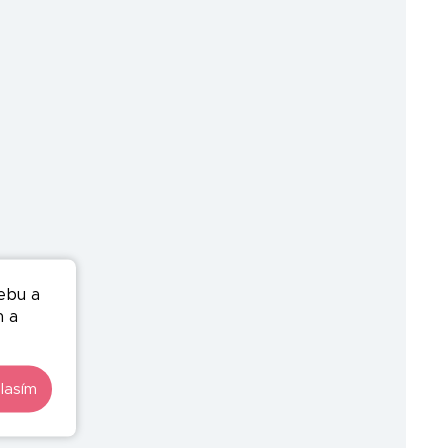
ebu a
n a
lasím