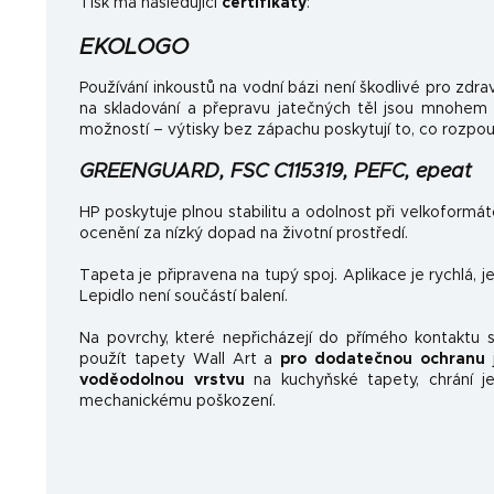
Tisk má následující
certifikáty
:
EKOLOGO
Používání inkoustů na vodní bázi není škodlivé pro zdrav
na skladování a přepravu jatečných těl jsou mnohem
možností – výtisky bez zápachu poskytují to, co rozpo
GREENGUARD, FSC C115319, PEFC, epeat
HP poskytuje plnou stabilitu a odolnost při velkoformá
ocenění za nízký dopad na životní prostředí.
Tapeta je připravena na tupý spoj. Aplikace je rychlá, 
Lepidlo není součástí balení.
Na povrchy, které nepřicházejí do přímého kontaktu
použít tapety Wall Art a
pro dodatečnou ochranu
j
voděodolnou vrstvu
na kuchyňské tapety, chrání je
mechanickému poškození.