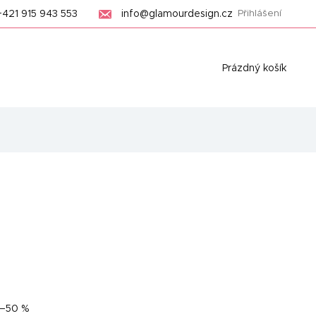
+421 915 943 553
info@glamourdesign.cz
Přihlášení
Nákupní
Prázdný košík
košík
–50 %