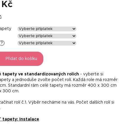
 Kč
ů
tapety
?
Přidat do košíku
é tapety ve standardizovaných rolích
- vyberte si
tapety a jednoduše zvolte počet rolí. Každá role má rozměr
 cm. Standardní rám celé tapety má rozměr 400 x 300 cm
x 300 cm.
čínat rolí č.1. Výběr necháme na vás. Počet dalších rolí si
.
tapety: Instalace