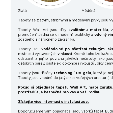
Zlatá
Měděná
Ta
pety se zlatými, stříbrnými a měděnými prvky jsou vy
Tapety Wall Art jsou díky
kvalitnímu materiálu
, 
promočení. Jedná se o moderní, praktický a
odolný vi
zdatného a náročného zákazníka.
Tapety jsou
voděodolné po ošetření tekutým la
místností vystavených
vlhkosti
. Kromě toho lze každo
odstranit z jejího povrchu jakékoli nečistoty, jako js
dětských barev, pastelek, dokonce i inkoustů , díky čem
Tapety jsou tištěny
technologií UV gelu
, která je n
Tapety jsou vhodné do jakýchkoli veřejných prostor (i 
Pokud si objednáte tapetu Wall Art, máte záruku
prostředí a je bezpečná pro vás a vaši rodinu.
Získejte více informací o instalaci zde.
Doporučujeme vám objednat si sadu vzorků tapet. Budet