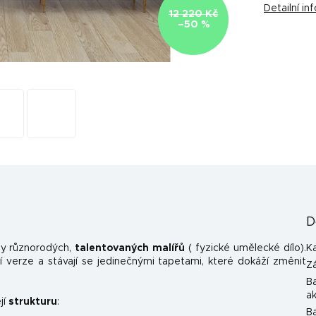
Detailní i
12 220 Kč
–50 %
D
y různorodých,
talentovaných malířů
( fyzické umělecké dílo).
K
 verze a stávají se jedinečnými tapetami, které dokáží změnit
Z
B
a
jí
strukturu
:
B