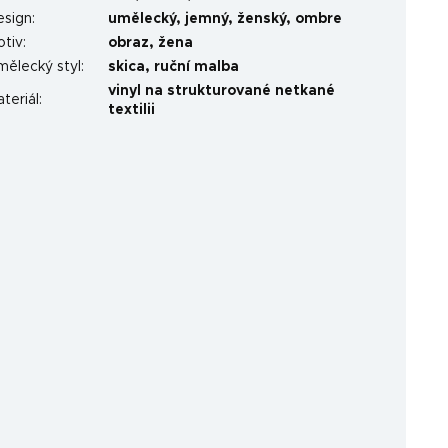
esign
:
umělecký
,
jemný
,
ženský
,
ombre
otiv
:
obraz
,
žena
mělecký styl
:
skica
,
ruční malba
vinyl na strukturované netkané
teriál
:
textilii