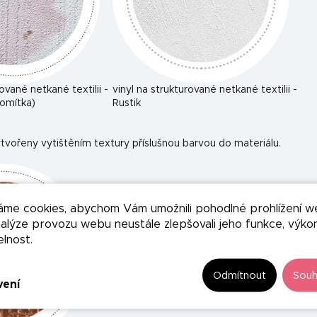
rované netkané textilii -
vinyl na strukturované netkané textilii -
omítka)
Rustik
tvořeny vytištěním textury příslušnou barvou do materiálu.
áme cookies, abychom Vám umožnili pohodlné prohlížení w
nalýze provozu webu neustále zlepšovali jeho funkce, výko
elnost.
Odmítnout
Souh
vení