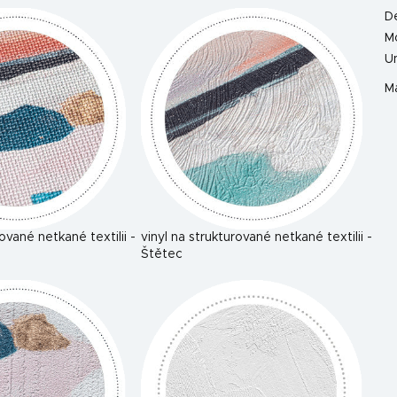
D
M
U
Ma
rované netkané textilii -
vinyl na strukturované netkané textilii -
Štětec