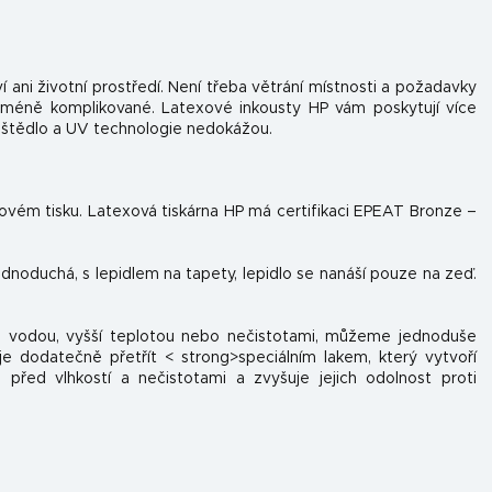
í ani životní prostředí. Není třeba větrání místnosti a požadavky
 méně komplikované. Latexové inkousty HP vám poskytují více
uštědlo a UV technologie nedokážou.
tovém tisku. Latexová tiskárna HP má certifikaci EPEAT Bronze –
jednoduchá, s lepidlem na tapety, lepidlo se nanáší pouze na zeď.
 s vodou, vyšší teplotou nebo nečistotami, můžeme jednoduše
e dodatečně přetřít < strong>speciálním lakem, který vytvoří
 před vlhkostí a nečistotami a zvyšuje jejich odolnost proti