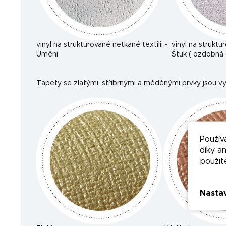
vinyl na strukturované netkané textilii -
vinyl na struktu
Umění
Štuk ( ozdobná 
Tapety se zlatými, stříbrnými a měděnými prvky jsou vy
Použív
díky a
použit
Nasta