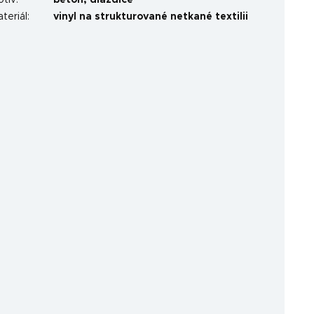
otiv
:
beton
,
dlaždice
teriál
:
vinyl na strukturované netkané textilii