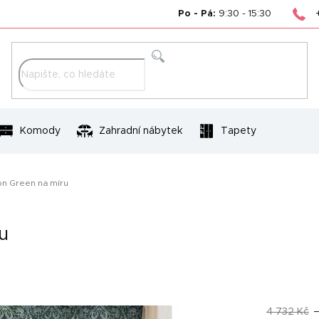
Po - Pá:
9:30 - 15:30
Hledat
Komody
Zahradní nábytek
Tapety
on Green na míru
u
4 732 Kč