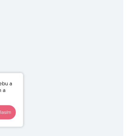
ebu a
n a
lasím