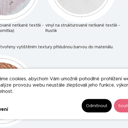
rované netkané textilii -
vinyl na strukturované netkané textilii -
omítka)
Rustik
tvořeny vytištěním textury příslušnou barvou do materiálu.
áme cookies, abychom Vám umožnili pohodlné prohlížení w
nalýze provozu webu neustále zlepšovali jeho funkce, výko
elnost.
Odmítnout
Souh
vení