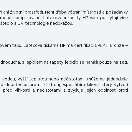
í ani životní prostředí. Není třeba větrání místnosti a požadavky
 méně komplikované. Latexové inkousty HP vám poskytují více
uštědlo a UV technologie nedokážou.
tovém tisku. Latexová tiskárna HP má certifikaci EPEAT Bronze –
jednoduchá, s lepidlem na tapety, lepidlo se nanáší pouze na zeď.
 s vodou, vyšší teplotou nebo nečistotami, můžeme jednoduše
e dodatečně přetřít < strong>speciálním lakem, který vytvoří
 před vlhkostí a nečistotami a zvyšuje jejich odolnost proti