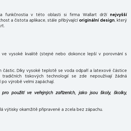
 funkčnosti
a v této oblasti si firma Wallart drží
nejvyšší
st a čistota aplikace, stále přibývající
originální design
, který
rt.
n ve vysoké kvalitě (stejné nebo dokonce lepší v porovnání s
h částic. Díky vysoké teplotě se voda odpaří a latexové částice
tradičních tiskových technologií se zde nepoužívají žádná
í po výrobě velmi zapáchají.
pro použití ve veřejných zařízeních, jako jsou školy, školky,
lá výtisky okamžitě připravené a zcela bez zápachu.