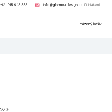
+421 915 943 553
info@glamourdesign.cz
Přihlášení
Nákupní
Prázdný košík
košík
–50 %