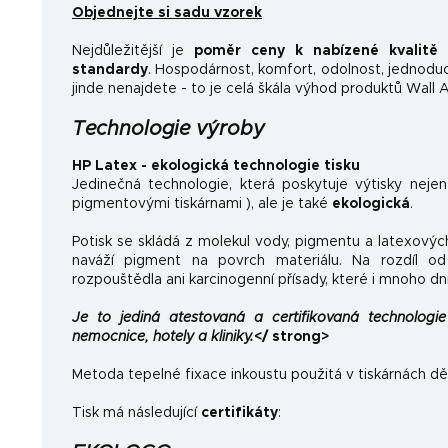
Objednejte si sadu vzorek
Nejdůležitější je
poměr ceny k nabízené kvalitě
a
standardy
.
Hospodárnost, komfort, odolnost, jednoducho
jinde nenajdete - to je celá škála výhod produktů Wall A
Technologie výroby
HP Latex - ekologická technologie tisku
Jedinečná technologie, která poskytuje výtisky neje
pigmentovými tiskárnami ), ale je také
ekologická
.
Potisk se skládá z molekul vody, pigmentu a latexovýc
naváží pigment na povrch materiálu. Na rozdíl od 
rozpouštědla ani karcinogenní přísady, které i mnoho dn
Je to jediná atestovaná a certifikovaná technologie 
nemocnice, hotely a kliniky.
</ strong>
Metoda tepelné fixace inkoustu použitá v tiskárnách dě
Tisk má následující
certifikáty
: