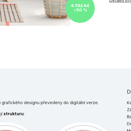
Detailní i
4 732 Kč
–50 %
D
grafického designu převedeny do digitální verze.
K
Z
jí
strukturu
:
B
D