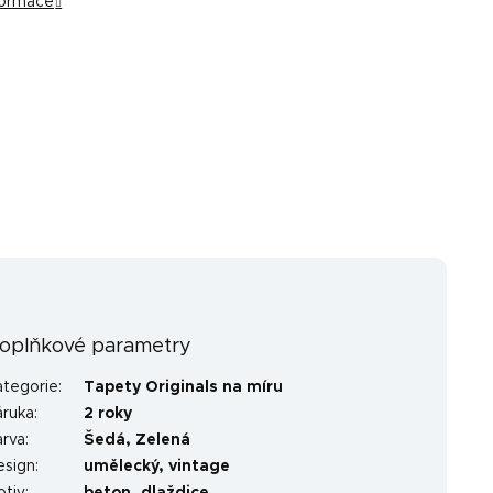
nformace
oplňkové parametry
ategorie
:
Tapety Originals na míru
áruka
:
2 roky
arva
:
Šedá
,
Zelená
esign
:
umělecký
,
vintage