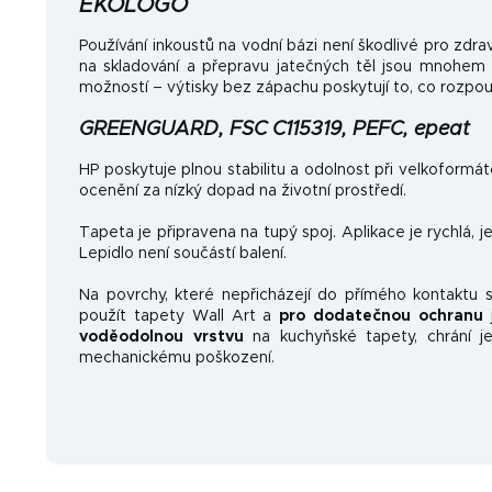
EKOLOGO
Používání inkoustů na vodní bázi není škodlivé pro zdrav
na skladování a přepravu jatečných těl jsou mnohem
možností – výtisky bez zápachu poskytují to, co rozpo
GREENGUARD, FSC C115319, PEFC, epeat
HP poskytuje plnou stabilitu a odolnost při velkoformá
ocenění za nízký dopad na životní prostředí.
Tapeta je připravena na tupý spoj. Aplikace je rychlá, 
Lepidlo není součástí balení.
Na povrchy, které nepřicházejí do přímého kontaktu
použít tapety Wall Art a
pro dodatečnou ochranu
j
voděodolnou vrstvu
na kuchyňské tapety, chrání je
mechanickému poškození.