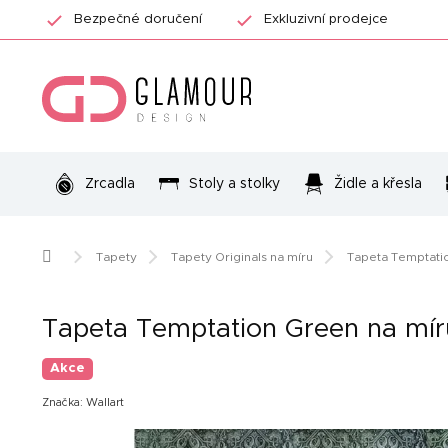
Přejít
Bezpečné doručení
Exkluzivní prodejce
na
obsah
Zrcadla
Stoly a stolky
Židle a křesla
Domů
Tapety
Tapety Originals na míru
Tapeta Temptati
Tapeta Temptation Green na mír
Akce
Značka:
Wallart