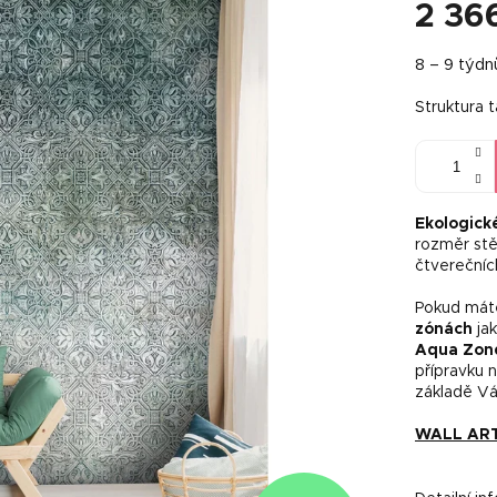
2 36
Měrná
8 – 9 týdn
cena:
Struktura 
Ekologick
rozměr stě
čtverečníc
Pokud máte
zónách
jak
Aqua Zon
přípravku 
základě Vá
WALL ART 