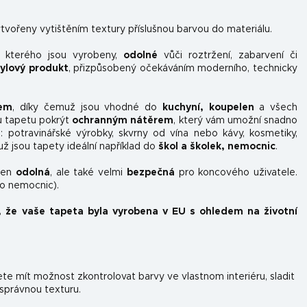
tvořeny vytištěním textury příslušnou barvou do materiálu.
z kterého jsou vyrobeny,
odolné
vůči roztržení, zabarvení či
nylový produkt
, přizpůsobený očekáváním moderního, technicky
kem
, díky čemuž jsou vhodné do
kuchyní, koupelen
a všech
u tapetu pokrýt
ochranným nátěrem
, který vám umožní snadno
ou: potravinářské výrobky, skvrny od vína nebo kávy, kosmetiky,
už jsou tapety ideální například do
škol a školek, nemocnic
.
ejen
odolná
, ale také velmi
bezpečná
pro koncového uživatele.
do nemocnic).
, že vaše tapeta byla vyrobena v EU s ohledem na životní
e mít možnost zkontrolovat barvy ve vlastnom interiéru, sladit
 správnou texturu.