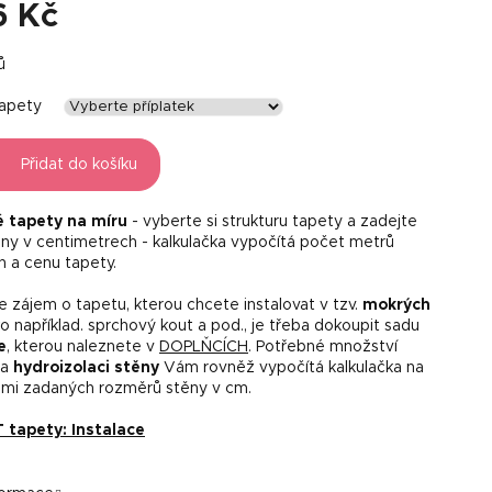
6 Kč
ů
tapety
Přidat do košíku
é tapety na míru
- vyberte si strukturu tapety a zadejte
ny v centimetrech - kalkulačka vypočítá počet metrů
h a cenu tapety.
 zájem o tapetu, kterou chcete instalovat v tzv.
mokrých
o například. sprchový kout a pod., je třeba dokoupit sadu
e
, kterou naleznete v
DOPLŇCÍCH
. Potřebné množství
na
hydroizolaci stěny
Vám rovněž vypočítá kalkulačka na
mi zadaných rozměrů stěny v cm.
tapety: Instalace