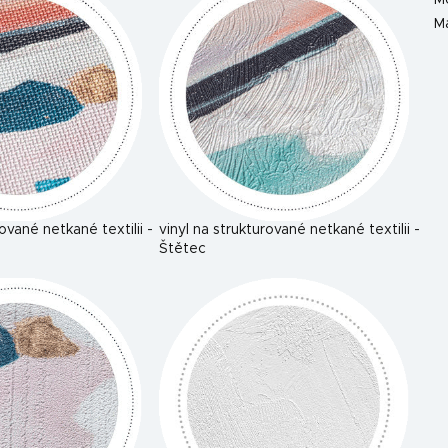
M
Ma
rované netkané textilii -
vinyl na strukturované netkané textilii -
Štětec