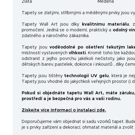
Zlatá
Měděná
Ta
pety se zlatými, stříbrnými a měděnými prvky jsou vy
Tapety Wall Art jsou díky
kvalitnímu materiálu
, 
promočení. Jedná se o moderní, praktický a
odolný vi
zdatného a náročného zákazníka.
Tapety jsou
voděodolné po ošetření tekutým la
místností vystavených
vlhkosti
. Kromě toho lze každo
odstranit z jejího povrchu jakékoli nečistoty, jako js
dětských barev, pastelek, dokonce i inkoustů , díky čem
Tapety jsou tištěny
technologií UV gelu
, která je n
Tapety jsou vhodné do jakýchkoli veřejných prostor (i 
Pokud si objednáte tapetu Wall Art, máte záruku
prostředí a je bezpečná pro vás a vaši rodinu.
Získejte více informací o instalaci zde.
Doporučujeme vám objednat si sadu vzorků tapet. Budet
je s prvky zařízení a dekorací, ohmatat materiál a zvolit