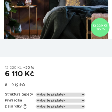
12 220 Kč
–50 %
12 220 Kč
–50 %
6 110 Kč
Měrná
8 – 9 týdnů
cena:
Struktura tapety
První rolka
Další rolky
?