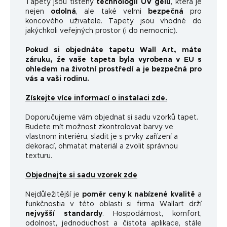
Tapety jsou tištěny
technologií UV gelu
, která je
nejen
odolná
, ale také velmi
bezpečná
pro
koncového uživatele. Tapety jsou vhodné do
jakýchkoli veřejných prostor (i do nemocnic).
Pokud si objednáte tapetu Wall Art, máte
záruku, že vaše tapeta byla vyrobena v EU s
ohledem na životní prostředí a je bezpečná pro
vás a vaši rodinu.
Získejte více informací o instalaci zde.
Doporučujeme vám objednat si sadu vzorků tapet.
Budete mít možnost zkontrolovat barvy ve
vlastnom interiéru, sladit je s prvky zařízení a
dekorací, ohmatat materiál a zvolit správnou
texturu.
Objednejte si sadu vzorek zde
Nejdůležitější je
poměr ceny k nabízené kvalitě
a
funkčnosti
a v této oblasti si firma Wallart drží
nejvyšší standardy
.
Hospodárnost, komfort,
odolnost, jednoduchost a čistota aplikace, stále