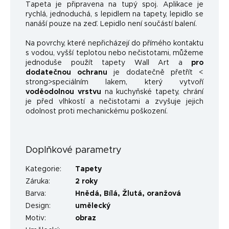
Tapeta je připravena na tupý spoj. Aplikace je
rychlá, jednoduchá, s lepidlem na tapety, lepidlo se
nanáší pouze na zeď. Lepidlo není součástí balení.
Na povrchy, které nepřicházejí do přímého kontaktu
s vodou, vyšší teplotou nebo nečistotami, můžeme
jednoduše použít tapety Wall Art a
pro
dodatečnou ochranu
je dodatečně přetřít <
strong>speciálním lakem, který vytvoří
voděodolnou vrstvu
na kuchyňské tapety, chrání
je před vlhkostí a nečistotami a zvyšuje jejich
odolnost proti mechanickému poškození.
Doplňkové parametry
Kategorie
:
Tapety
Záruka
:
2 roky
Barva
:
Hnědá
,
Bílá
,
Žlutá
,
oranžová
Design
:
umělecký
Motiv
:
obraz