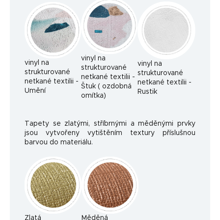
vinyl na
vinyl na
vinyl na
strukturované
strukturované
strukturované
netkané textilii -
netkané textilii -
netkané textilii -
Štuk ( ozdobná
Umění
Rustik
omítka)
Tapety se zlatými, stříbrnými a měděnými prvky
jsou vytvořeny vytištěním textury příslušnou
barvou do materiálu.
Zlatá
Měděná