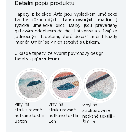
Detailní popis produktu
Tapety z kolekce
Arte
jsou výsledkem umělecké
tvorby různorodých,
talentovaných malířů
(
fyzické umělecké dílo). Malby jsou převedeny
gafickým oddělením do digitální verze a stávají se
jedinečnými tapetami, které dokáží změnit každý
interiér. Umění se v nich setkává s užitkem.
U každé tapety lze vybrat povrchový design
tapety - její
strukturu
:
vinyl na
vinyl na
vinyl na
strukturované
strukturované
strukturované
netkané textilii -
netkané textilii -
netkané textilii -
Beton
Len
Štětec