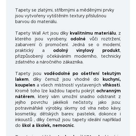
Ta
pety se zlatými, stříbrnými a měděnými prvky
jsou vytvořeny vytištěním textury příslušnou
barvou do materiálu.
Tapety Wall Art jsou díky
kvalitnímu materiálu
, z
kterého jsou vyrobeny,
odolné
vůči roztržení,
zabarvení či promočení. Jedná se o moderní,
praktický a
odolný vinylový produkt
,
přizpůsobený očekáváním moderního, technicky
zdatného a náročného zákazníka.
Tapety jsou
voděodolné po ošetření tekutým
lakem
, díky čemuž jsou vhodné do
kuchyní,
koupelen
a všech místností vystavených
vlhkosti
.
Kromě toho lze každou tapetu pokrýt
ochranným
nátěrem
, který vám umožní snadno odstranit z
jejího povrchu jakékoli nečistoty, jako jsou:
potravinářské výrobky, skvrny od vína nebo kávy,
kosmetiky, dětských barev, pastelek, dokonce i
inkoustů , díky čemuž jsou tapety ideální například
do
škol a školek, nemocnic
.