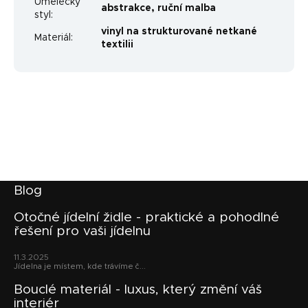
Umělecký
abstrakce
,
ruční malba
styl
:
vinyl na strukturované netkané
Materiál
:
textilii
Z
Blog
á
p
Otočné jídelní židle - praktické a pohodlné
řešení pro vaši jídelnu
a
t
11.3.2025
í
Jídelna je místem, kde trávíme č...
Bouclé materiál - luxus, který změní váš
interiér