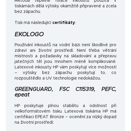
Metoda tepelné fixace inkoustu použitá v
tiskárnách dělá výtisky okamžitě připravené a zcela
bez zápachu.
Tisk má následující
certifikáty
:
EKOLOGO
Používání inkoustů na vodní bázi není škodlivé pro
zdraví ani životní prostředí. Není třeba větrání
místnosti a požadavky na skladování a přepravu
jatečných těl jsou mnohem méně komplikované.
Latexové inkousty HP vám poskytují více možností
– výtisky bez zápachu poskytují to, co
rozpouštědlo a UV technologie nedokážou.
GREENGUARD, FSC C115319, PEFC,
epeat
HP poskytuje plnou stabilitu a odolnost při
velkoformátovém tisku. Latexová tiskárna HP má
certifikaci EPEAT Bronze – ocenění za nízký dopad
na životní prostředí.