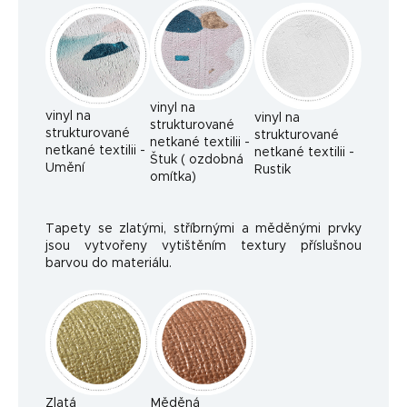
vinyl na
vinyl na
vinyl na
strukturované
strukturované
strukturované
netkané textilii -
netkané textilii -
netkané textilii -
Štuk ( ozdobná
Umění
Rustik
omítka)
Tapety se zlatými, stříbrnými a měděnými prvky
jsou vytvořeny vytištěním textury příslušnou
barvou do materiálu.
Zlatá
Měděná