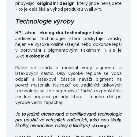
přibývající
originální design
, který jinde nenajdete
- to je celá škála výhod produktů Wall Art.
Technologie výroby
HP Latex - ekologická technologie tisku
Jedinečná technologie, která poskytuje výtisky
nejen ve vysoké kvalitě (stejné nebo dokonce lepší
v porovnání s pigmentovými tiskárnami ), ale je
také
ekologická
.
Potisk se skládá z molekul vody, pigmentu a
latexových částic. Díky vysoké teplotě se voda
odpaří a latexové částice naváží pigment na
povrch materiálu. Na rozdíl od tradičních tiskových
technologií se zde nepoužívají žádná rozpouštědla
ani karcinogenní přísady, které i mnoho dní po
výrobě velmi zapáchají.
Je to jediná atestovaná a certifikovaná technologie
pro použití ve veřejných zařízeních, jako jsou školy,
školky, nemocnice, hotely a kliniky.
</ strong>