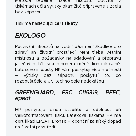
Metoda tepelné fixace inkoustu použitá v
tiskárnách dělá výtisky okamžitě připravené a zcela
bez zápachu.
Tisk má následující
certifikáty
:
EKOLOGO
Používání inkoustů na vodní bázi není škodlivé pro
zdraví ani životní prostředí. Není třeba větrání
místnosti a požadavky na skladování a přepravu
jatečných těl jsou mnohem méně komplikované.
Latexové inkousty HP vám poskytují více možností
– výtisky bez zápachu poskytují to, co
rozpouštědlo a UV technologie nedokážou.
GREENGUARD, FSC C115319, PEFC,
epeat
HP poskytuje plnou stabilitu a odolnost při
velkoformátovém tisku. Latexová tiskárna HP má
certifikaci EPEAT Bronze – ocenění za nízký dopad
na životní prostředí.