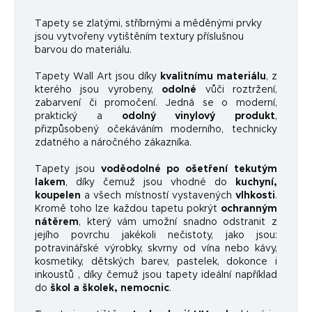
Ta
pety se zlatými, stříbrnými a měděnými prvky
jsou vytvořeny vytištěním textury příslušnou
barvou do materiálu.
Tapety Wall Art jsou díky
kvalitnímu materiálu
, z
kterého jsou vyrobeny,
odolné
vůči roztržení,
zabarvení či promočení. Jedná se o moderní,
praktický a
odolný vinylový produkt
,
přizpůsobený očekáváním moderního, technicky
zdatného a náročného zákazníka.
Tapety jsou
voděodolné po ošetření tekutým
lakem
, díky čemuž jsou vhodné do
kuchyní,
koupelen
a všech místností vystavených
vlhkosti
.
Kromě toho lze každou tapetu pokrýt
ochranným
nátěrem
, který vám umožní snadno odstranit z
jejího povrchu jakékoli nečistoty, jako jsou:
potravinářské výrobky, skvrny od vína nebo kávy,
kosmetiky, dětských barev, pastelek, dokonce i
inkoustů , díky čemuž jsou tapety ideální například
do
škol a školek, nemocnic
.