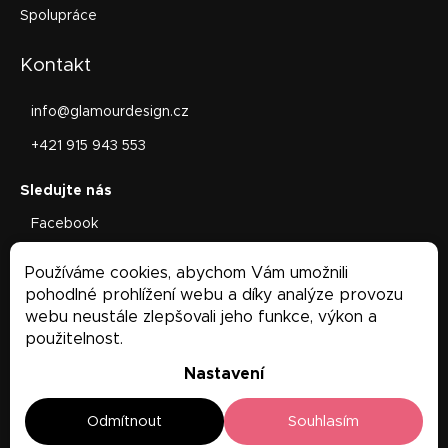
Spolupráce
Kontakt
info
@
glamourdesign.cz
+421 915 943 553
Facebook
glamourdesign.sk
Používáme cookies, abychom Vám umožnili
Facebook
pohodlné prohlížení webu a díky analýze provozu
webu neustále zlepšovali jeho funkce, výkon a
použitelnost.
Nastavení
Odmítnout
Souhlasím