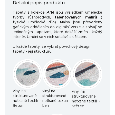
Detailní popis produktu
Tapety z kolekce
Arte
jsou výsledkem umělecké
tvorby různorodých,
talentovaných malířů
(
fyzické umělecké dílo). Malby jsou převedeny
gafickým oddělením do digitální verze a stávají se
jedinečnými tapetami, které dokáží změnit každý
interiér. Umění se v nich setkává s užitkem.
U každé tapety lze vybrat povrchový design
tapety - její
strukturu
:
vinyl na
vinyl na
vinyl na
strukturované
strukturované
strukturované
netkané textilii -
netkané textilii -
netkané textilii -
Beton
Len
Štětec