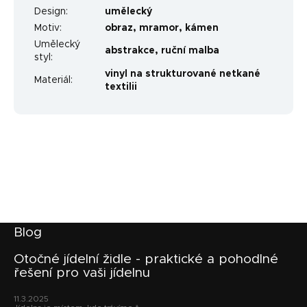
Design
:
umělecký
Motiv
:
obraz
,
mramor
,
kámen
Umělecký
abstrakce
,
ruční malba
styl
:
vinyl na strukturované netkané
Materiál
:
textilii
Z
Blog
á
p
Otočné jídelní židle - praktické a pohodlné
řešení pro vaši jídelnu
a
t
11.3.2025
í