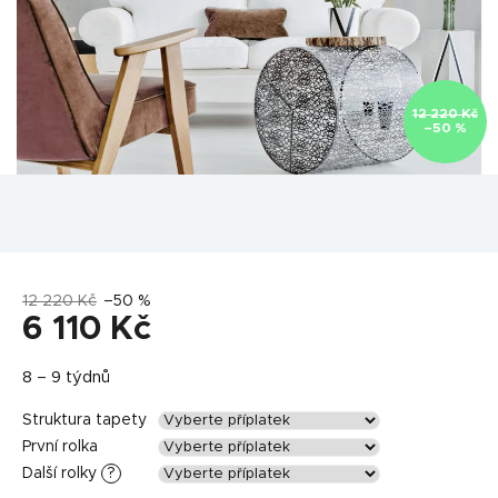
12 220 Kč
–50 %
12 220 Kč
–50 %
6 110 Kč
Měrná
8 – 9 týdnů
cena:
Struktura tapety
První rolka
Další rolky
?