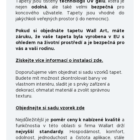
Tapety jsou tištěny
technologií UV gelu
, která je
nejen
odolná
, ale také velmi
bezpečná
pro
koncového uživatele. Tapety jsou vhodné do
jakýchkoli veřejných prostor (i do nemocnic).
Pokud si objednáte tapetu Wall Art, máte
záruku, že vaše tapeta byla vyrobena v EU s
ohledem na životní prostředí a je bezpečná pro
vás a vaši rodinu.
Získejte více informací o instalaci zde.
Doporučujeme vám objednat si sadu vzorků tapet.
Budete mít možnost zkontrolovat barvy ve
vlastnom interiéru, sladit je s prvky zařízení a
dekorací, ohmatat materiál a zvolit správnou
texturu.
Objednejte si sadu vzorek zde
Nejdůležitější je
poměr ceny k nabízené kvalitě
a
funkčnosti
a v této oblasti si firma Wallart drží
nejvyšší standardy
.
Hospodárnost, komfort,
odolnost, jednoduchost a čistota aplikace, stále